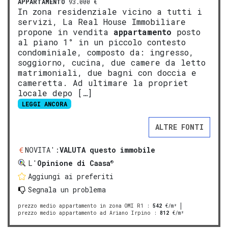
APPARTAMENTO
93.000 €
In zona residenziale vicino a tutti i
servizi, La Real House Immobiliare
propone in vendita
appartamento
posto
al piano 1° in un piccolo contesto
condominiale, composto da: ingresso,
soggiorno, cucina, due camere da letto
matrimoniali, due bagni con doccia e
cameretta. Ad ultimare la propriet
locale depo […]
LEGGI ANCORA
ALTRE FONTI
NOVITA':
VALUTA questo immobile
®
L'
Opinione di Caasa
Aggiungi ai preferiti
Segnala un problema
prezzo medio appartamento in zona OMI R1
:
542
€/m²
prezzo medio appartamento ad Ariano Irpino
:
812
€/m²