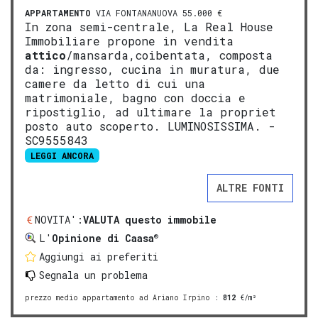
APPARTAMENTO
VIA FONTANANUOVA 55.000 €
In zona semi-centrale, La Real House
Immobiliare propone in vendita
attico
/mansarda,coibentata, composta
da: ingresso, cucina in muratura, due
camere da letto di cui una
matrimoniale, bagno con doccia e
ripostiglio, ad ultimare la propriet
posto auto scoperto. LUMINOSISSIMA. -
SC9555843
LEGGI ANCORA
ALTRE FONTI
NOVITA':
VALUTA questo immobile
®
L'
Opinione di Caasa
Aggiungi ai preferiti
Segnala un problema
prezzo medio appartamento ad Ariano Irpino
:
812
€/m²