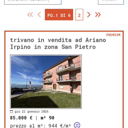
PG.1 DI 6
2
PREMIUM
trivano in vendita ad Ariano
Irpino in zona San Pietro
gio 22 gennaio 2026
85.000 €
|
m² 90
prezzo al m²:
944 €/m²