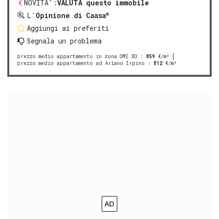
NOVITA':
VALUTA questo immobile
®
L'
Opinione di Caasa
Aggiungi ai preferiti
Segnala un problema
prezzo medio appartamento in zona OMI B3
:
859
€/m²
prezzo medio appartamento ad Ariano Irpino
:
812
€/m²