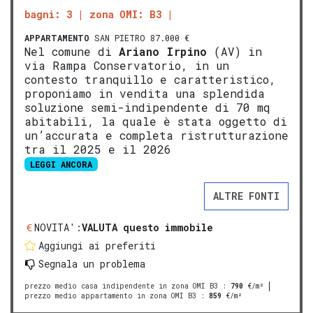
bagni: 3
zona OMI: B3
APPARTAMENTO
SAN PIETRO 87.000 €
Nel comune di
Ariano Irpino
(AV) in
via Rampa Conservatorio, in un
contesto tranquillo e caratteristico,
proponiamo in vendita una splendida
soluzione semi-indipendente di 70 mq
abitabili, la quale è stata oggetto di
un’accurata e completa ristrutturazione
tra il 2025 e il 2026
LEGGI ANCORA
ALTRE FONTI
NOVITA':
VALUTA questo immobile
Aggiungi ai preferiti
Segnala un problema
prezzo medio casa indipendente in zona OMI B3
:
790
€/m²
prezzo medio appartamento in zona OMI B3
:
859
€/m²