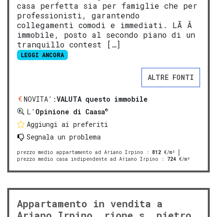
casa perfetta sia per famiglie che per
professionisti, garantendo
collegamenti comodi e immediati. LÃ Â
immobile, posto al secondo piano di un
tranquillo contest […]
LEGGI ANCORA
ALTRE FONTI
NOVITA':
VALUTA questo immobile
®
L'
Opinione di Caasa
Aggiungi ai preferiti
Segnala un problema
prezzo medio appartamento ad Ariano Irpino
:
812
€/m²
prezzo medio casa indipendente ad Ariano Irpino
:
724
€/m²
Appartamento in vendita a
Ariano Irpino, rione s. pietro