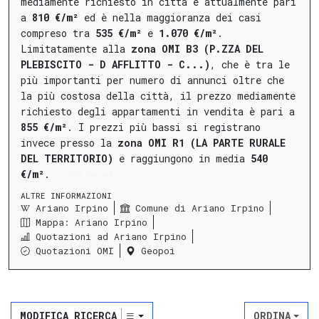
mediamente richiesto in città è attualmente pari
a
810 €/m²
ed è nella maggioranza dei casi
compreso tra
535 €/m²
e
1.070 €/m²
.
Limitatamente alla
zona OMI B3 (P.ZZA DEL
PLEBISCITO - D AFFLITTO - C...)
, che è tra le
più importanti per numero di annunci oltre che
la più costosa della città, il prezzo mediamente
richiesto degli appartamenti in vendita è pari a
855 €/m²
.
I prezzi più bassi si registrano
invece presso la
zona OMI R1 (LA PARTE RURALE
DEL TERRITORIO)
e raggiungono in media
540
€/m²
.
LEGGI ANCORA
ALTRE INFORMAZIONI
Ariano Irpino
Comune di Ariano Irpino
Mappa: Ariano Irpino
Quotazioni ad Ariano Irpino
Quotazioni OMI
Geopoi
MODIFICA RICERCA
ORDINA