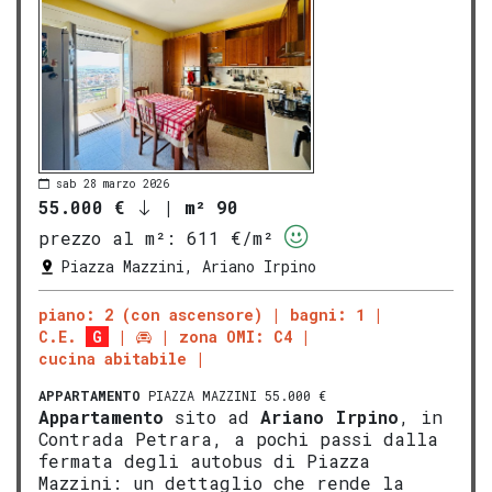
sab 28 marzo 2026
55.000 €
|
m² 90
prezzo al m²:
611 €/m²
Piazza Mazzini, Ariano Irpino
piano: 2 (con ascensore)
bagni: 1
C.E.
G
zona OMI: C4
cucina abitabile
APPARTAMENTO
PIAZZA MAZZINI 55.000 €
Appartamento
sito ad
Ariano Irpino
, in
Contrada Petrara, a pochi passi dalla
fermata degli autobus di Piazza
Mazzini: un dettaglio che rende la