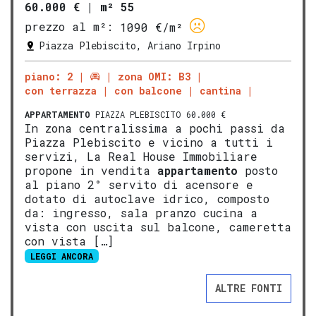
60.000 €
|
m² 55
prezzo al m²:
1090 €/m²
Piazza Plebiscito, Ariano Irpino
piano: 2
zona OMI: B3
con terrazza
con balcone
cantina
APPARTAMENTO
PIAZZA PLEBISCITO 60.000 €
In zona centralissima a pochi passi da
Piazza Plebiscito e vicino a tutti i
servizi, La Real House Immobiliare
propone in vendita
appartamento
posto
al piano 2° servito di acensore e
dotato di autoclave idrico, composto
da: ingresso, sala pranzo cucina a
vista con uscita sul balcone, cameretta
con vista […]
LEGGI ANCORA
ALTRE FONTI