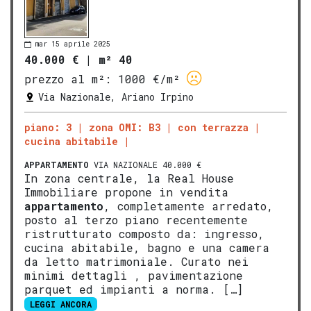
mar 15 aprile 2025
40.000 €
|
m² 40
prezzo al m²:
1000 €/m²
Via Nazionale, Ariano Irpino
piano: 3
zona OMI: B3
con terrazza
cucina abitabile
APPARTAMENTO
VIA NAZIONALE 40.000 €
In zona centrale, la Real House
Immobiliare propone in vendita
appartamento
, completamente arredato,
posto al terzo piano recentemente
ristrutturato composto da: ingresso,
cucina abitabile, bagno e una camera
da letto matrimoniale. Curato nei
minimi dettagli , pavimentazione
parquet ed impianti a norma. […]
LEGGI ANCORA