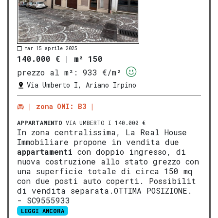
mar 15 aprile 2025
140.000 €
|
m² 150
prezzo al m²:
933 €/m²
Via Umberto I, Ariano Irpino
zona OMI: B3
APPARTAMENTO
VIA UMBERTO I 140.000 €
In zona centralissima, La Real House
Immobiliare propone in vendita due
appartamenti
con doppio ingresso, di
nuova costruzione allo stato grezzo con
una superficie totale di circa 150 mq
con due posti auto coperti. Possibilit
di vendita separata.OTTIMA POSIZIONE.
- SC9555933
LEGGI ANCORA