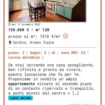
mar 11 novembre 2025
158.000 €
|
m² 120
prezzo al m²:
1316 €/m²
Cardito, Ariano Irpino
piano: 2
bagni: 2
zona OMI: C3
cucina abitabile
Se stai cercando una casa accogliente,
ben rifinita e pronta da vivere,
questa loccasione che fa per te.
Proponiamo in vendita un ampio
appartamento
situato al secondo piano
di un contesto riservato e tranquillo,
a pochi minuti dal centro c […]
LEGGI ANCORA