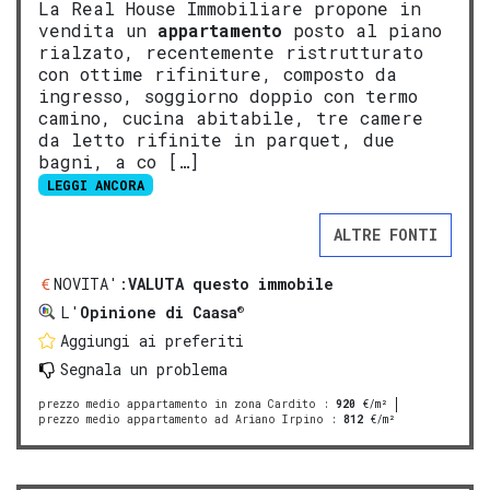
La Real House Immobiliare propone in
vendita un
appartamento
posto al piano
rialzato, recentemente ristrutturato
con ottime rifiniture, composto da
ingresso, soggiorno doppio con termo
camino, cucina abitabile, tre camere
da letto rifinite in parquet, due
bagni, a co […]
LEGGI ANCORA
ALTRE FONTI
NOVITA':
VALUTA questo immobile
®
L'
Opinione di Caasa
Aggiungi ai preferiti
Segnala un problema
prezzo medio appartamento in zona Cardito
:
920
€/m²
prezzo medio appartamento ad Ariano Irpino
:
812
€/m²