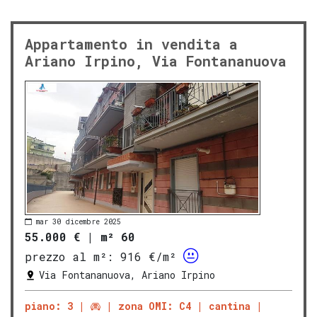
Appartamento in vendita a
Ariano Irpino, Via Fontananuova
mar 30 dicembre 2025
55.000 €
|
m² 60
prezzo al m²:
916 €/m²
Via Fontananuova, Ariano Irpino
piano: 3
zona OMI: C4
cantina