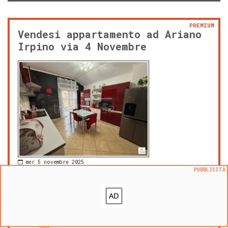
PREMIUM
Vendesi appartamento ad Ariano
Irpino via 4 Novembre
mer 5 novembre 2025
PUBBLICITÀ
165.000 €
|
m² 150
prezzo al m²:
1100 €/m²
Via IV Novembre, Cardito, Ariano Irpino
C.E.
E
zona OMI: C3