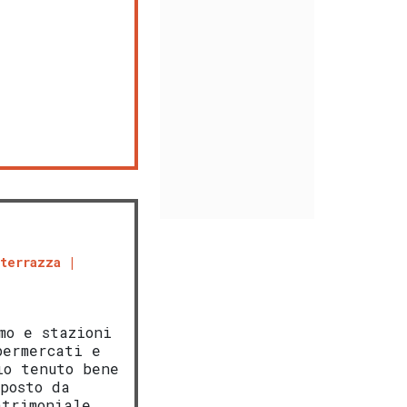
terrazza
mo e stazioni
permercati e
io tenuto bene
posto da
atrimoniale