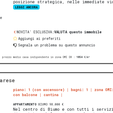
posizione strategica, nelle immediate vi
LEGGI ANCORA
e
NOVITA' ESCLUSIVA:
VALUTA questo immobile
Aggiungi ai preferiti
Segnala un problema
su questo annuncio
prezzo medio casa indipendente in zona OMI D8
:
1854
€/m²
arese
piano: 1 (con ascensore)
bagni: 1
zona OMI
con balcone
cantina
APPARTAMENTO
BIUMO 98.000 €
Nel centro di Biumo e con tutti i serviz