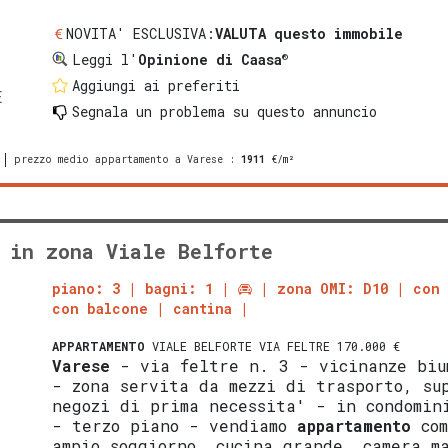
NOVITA' ESCLUSIVA:
VALUTA questo immobile
®
Leggi l'
Opinione di Caasa
Aggiungi ai preferiti
E
Segnala un problema
su questo annuncio
prezzo medio appartamento a Varese
:
1911
€/m²
 in zona Viale Belforte
piano: 3
bagni: 1
zona OMI: D10
con 
con balcone
cantina
APPARTAMENTO
VIALE BELFORTE VIA FELTRE 170.000 €
Varese
- via feltre n. 3 - vicinanze biu
- zona servita da mezzi di trasporto, su
negozi di prima necessita' - in condomin
- terzo piano - vendiamo
appartamento
com
ampio soggiorno, cucina grande, camera m