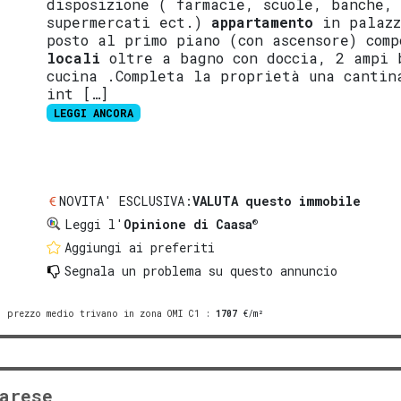
disposizione ( farmacie, scuole, banche,
supermercati ect.)
appartamento
in palazz
posto al primo piano (con ascensore) com
locali
oltre a bagno con doccia, 2 ampi 
cucina .Completa la proprietà una cantin
int […]
LEGGI ANCORA
NOVITA' ESCLUSIVA:
VALUTA questo immobile
®
Leggi l'
Opinione di Caasa
Aggiungi ai preferiti
Segnala un problema
su questo annuncio
prezzo medio trivano in zona OMI C1
:
1707
€/m²
arese