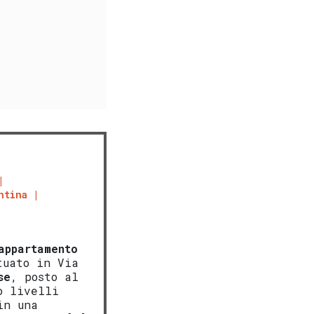
ntina
appartamento
tuato in Via
se
, posto al
o livelli
in una