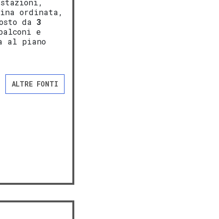
 stazioni,
ina ordinata,
posto da
3
balconi e
a al piano
ALTRE FONTI