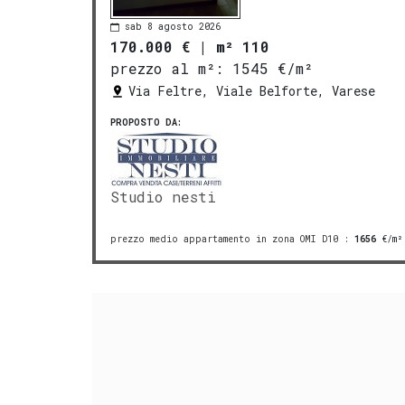
sab 8 agosto 2026
170.000 €
|
m² 110
prezzo al m²:
1545 €/m²
Via Feltre, Viale Belforte, Varese
PROPOSTO DA:
Studio nesti
prezzo medio appartamento in zona OMI D10
:
1656
€/m²