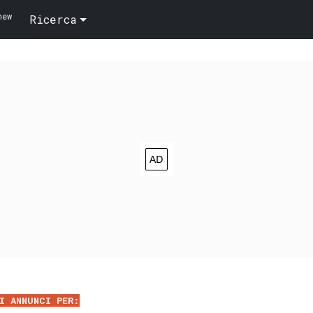
new
Ricerca
I ANNUNCI PER: