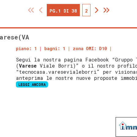
PG.1 DI 38
2
arese(VA
piano: 1
bagni: 1
zona OMI: D10
Segui la nostra pagina Facebook “Gruppo 
(
Varese
Viale Borri)” o il nostro profil
“tecnocasa.varesevialeborri” per visiona
anteprima le nostre nuove proposte immob
LEGGI ANCORA