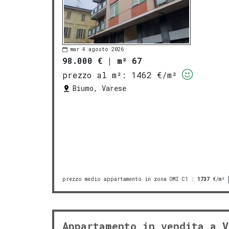
mar 4 agosto 2026
98.000 €
|
m² 67
prezzo al m²:
1462 €/m²
Biumo, Varese
prezzo medio appartamento in zona OMI C1
:
1737
€/m²
Appartamento in vendita a V