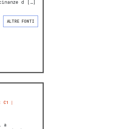
cinanze d […]
ALTRE FONTI
: C1
i a