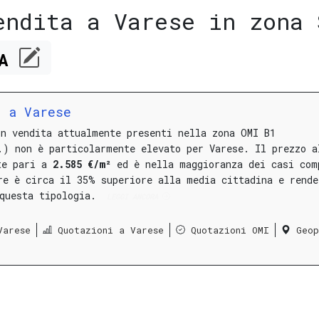
endita a Varese in zona 
CA
a a Varese
in vendita attualmente presenti nella zona OMI B1
.) non è particolarmente elevato per Varese.
Il prezzo a
te pari a
2.585 €/m²
ed è nella maggioranza dei casi com
re è circa il 35% superiore alla media cittadina e rende
 questa tipologia.
LEGGI ANCORA
Varese
Quotazioni a Varese
Quotazioni OMI
Geop