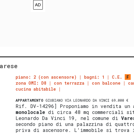
arese
piano: 2 (con ascensore)
bagni: 1
C.E.
F
zona OMI: D8
con terrazza
con balcone
ca
cucina abitabile
APPARTAMENTO
GIUBIANO VIA LEONARDO DA VINCI 69.000 €
Rif. DV-14296] Proponiamo in vendita un
monolocale
di circa 48 mq commerciali si
Leonardo Da Vinci 19, nel comune di
Vare
secondo piano di una palazzina di quattr
priva di ascensore. L'immobile si trova 