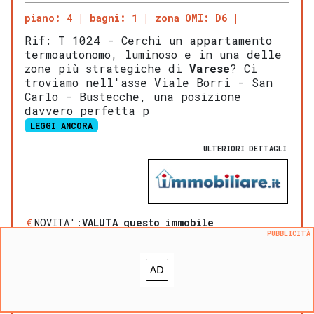
piano: 4
bagni: 1
zona OMI: D6
Rif: T 1024 - Cerchi un appartamento
termoautonomo, luminoso e in una delle
zone più strategiche di
Varese
? Ci
troviamo nell'asse Viale Borri - San
Carlo - Bustecche, una posizione
davvero perfetta p
LEGGI ANCORA
ULTERIORI DETTAGLI
NOVITA':
VALUTA questo immobile
PUBBLICITÀ
®
L'
Opinione di Caasa
Aggiungi ai preferiti
Segnala un problema
prezzo medio appartamento in zona OMI D6
:
2156
€/m²
prezzo medio appartamento in zona Bizzozero
:
2125
€/m²