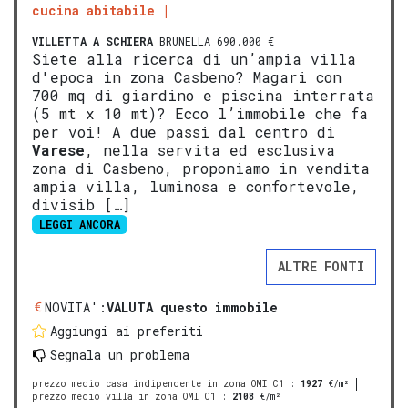
cucina abitabile
VILLETTA A SCHIERA
BRUNELLA 690.000 €
Siete alla ricerca di un’ampia villa
d'epoca in zona Casbeno? Magari con
700 mq di giardino e piscina interrata
(5 mt x 10 mt)? Ecco l’immobile che fa
per voi! A due passi dal centro di
Varese
, nella servita ed esclusiva
zona di Casbeno, proponiamo in vendita
ampia villa, luminosa e confortevole,
divisib […]
LEGGI ANCORA
ALTRE FONTI
NOVITA':
VALUTA questo immobile
Aggiungi ai preferiti
Segnala un problema
prezzo medio casa indipendente in zona OMI C1
:
1927
€/m²
prezzo medio villa in zona OMI C1
:
2108
€/m²