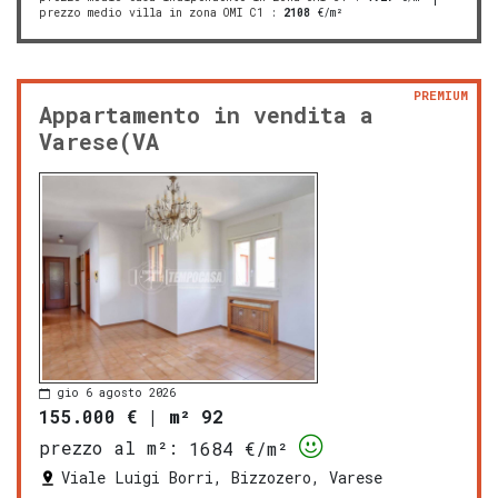
prezzo medio villa in zona OMI C1
:
2108
€/m²
PREMIUM
Appartamento in vendita a
Varese(VA
gio 6 agosto 2026
155.000 €
|
m² 92
prezzo al m²:
1684 €/m²
Viale Luigi Borri, Bizzozero, Varese