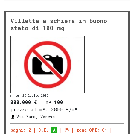
Villetta a schiera in buono
stato di 100 mq
lun 20 luglio 2026
380.000 €
|
m² 100
prezzo al m²:
3800 €/m²
Via Zara, Varese
bagni: 2
C.E.
A
zona OMI: C1