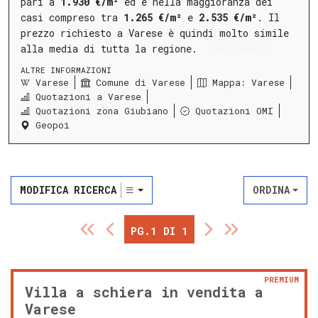
pari a
1.930 €/m²
ed è nella maggioranza dei
casi compreso tra
1.265 €/m²
e
2.535 €/m²
.
Il
prezzo richiesto a Varese è quindi molto simile
alla media di tutta la regione.
LEGGI ANCORA
ALTRE INFORMAZIONI
Varese
Comune di Varese
Mappa: Varese
Quotazioni a Varese
Quotazioni zona Giubiano
Quotazioni OMI
Geopoi
MODIFICA RICERCA
ORDINA
PG.1 DI 1
PREMIUM
Villa a schiera in vendita a
Varese