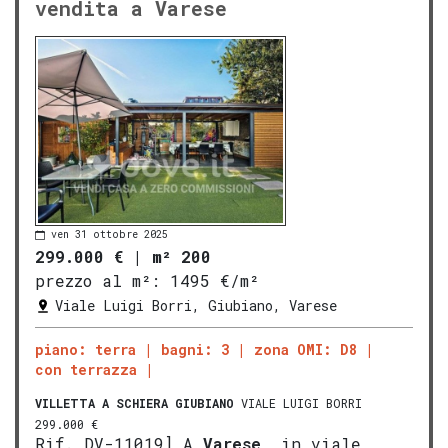
vendita a Varese
ven 31 ottobre 2025
299.000 €
|
m² 200
prezzo al m²:
1495 €/m²
Viale Luigi Borri, Giubiano, Varese
piano: terra
bagni: 3
zona OMI: D8
con terrazza
VILLETTA A SCHIERA
GIUBIANO
VIALE LUIGI BORRI
299.000 €
Rif. DV-11019] A
Varese
, in viale