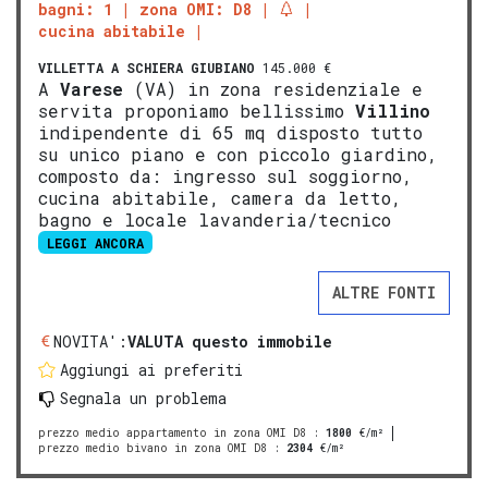
bagni: 1
zona OMI: D8
cucina abitabile
VILLETTA A SCHIERA
GIUBIANO
145.000 €
A
Varese
(VA) in zona residenziale e
servita proponiamo bellissimo
Villino
indipendente di 65 mq disposto tutto
su unico piano e con piccolo giardino,
composto da: ingresso sul soggiorno,
cucina abitabile, camera da letto,
bagno e locale lavanderia/tecnico
LEGGI ANCORA
ALTRE FONTI
NOVITA':
VALUTA questo immobile
Aggiungi ai preferiti
Segnala un problema
prezzo medio appartamento in zona OMI D8
:
1800
€/m²
prezzo medio bivano in zona OMI D8
:
2304
€/m²