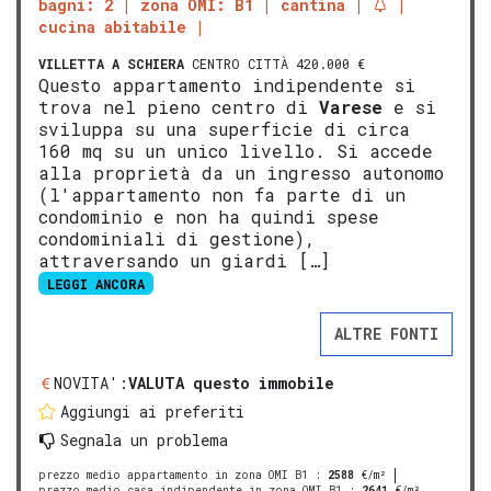
bagni: 2
zona OMI: B1
cantina
cucina abitabile
VILLETTA A SCHIERA
CENTRO CITTÀ 420.000 €
Questo appartamento indipendente si
trova nel pieno centro di
Varese
e si
sviluppa su una superficie di circa
160 mq su un unico livello. Si accede
alla proprietà da un ingresso autonomo
(l'appartamento non fa parte di un
condominio e non ha quindi spese
condominiali di gestione),
attraversando un giardi […]
LEGGI ANCORA
ALTRE FONTI
NOVITA':
VALUTA questo immobile
Aggiungi ai preferiti
Segnala un problema
prezzo medio appartamento in zona OMI B1
:
2588
€/m²
prezzo medio casa indipendente in zona OMI B1
:
2641
€/m²