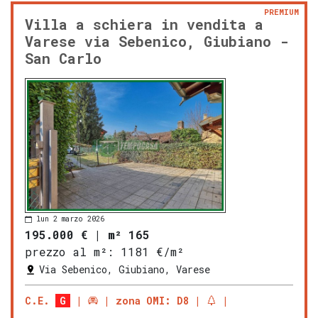
PREMIUM
Villa a schiera in vendita a
Varese via Sebenico, Giubiano -
San Carlo
lun 2 marzo 2026
195.000 €
|
m² 165
prezzo al m²:
1181 €/m²
Via Sebenico, Giubiano, Varese
C.E.
G
zona OMI: D8