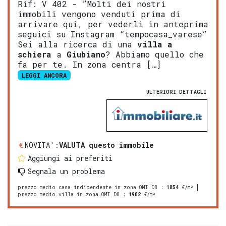
Rif: V 402 - ”Molti dei nostri
immobili vengono venduti prima di
arrivare qui, per vederli in anteprima
seguici su Instagram “tempocasa_varese”
Sei alla ricerca di una
villa a
schiera
a
Giubiano
? Abbiamo quello che
fa per te. In zona centra […]
LEGGI ANCORA
ULTERIORI DETTAGLI
NOVITA':
VALUTA questo immobile
Aggiungi ai preferiti
Segnala un problema
prezzo medio casa indipendente in zona OMI D8
:
1854
€/m²
prezzo medio villa in zona OMI D8
:
1902
€/m²