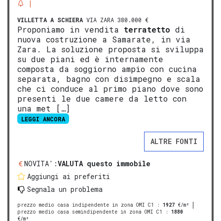
VILLETTA A SCHIERA
VIA ZARA 380.000 €
Proponiamo in vendita
terratetto
di
nuova costruzione a Samarate, in via
Zara. La soluzione proposta si sviluppa
su due piani ed è internamente
composta da soggiorno ampio con cucina
separata, bagno con disimpegno e scala
che ci conduce al primo piano dove sono
presenti le due camere da letto con
una met […]
LEGGI ANCORA
ALTRE FONTI
NOVITA':
VALUTA questo immobile
Aggiungi ai preferiti
Segnala un problema
prezzo medio casa indipendente in zona OMI C1
:
1927
€/m²
prezzo medio casa semindipendente in zona OMI C1
:
1880
€/m²