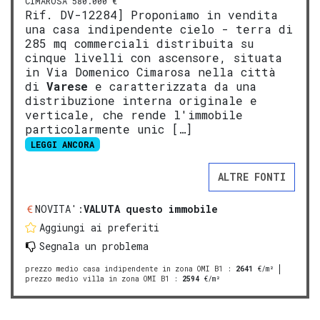
CIMAROSA 580.000 €
Rif. DV-12284] Proponiamo in vendita
una casa indipendente cielo - terra di
285 mq commerciali distribuita su
cinque livelli con ascensore, situata
in Via Domenico Cimarosa nella città
di
Varese
e caratterizzata da una
distribuzione interna originale e
verticale, che rende l'immobile
particolarmente unic […]
LEGGI ANCORA
ALTRE FONTI
NOVITA':
VALUTA questo immobile
Aggiungi ai preferiti
Segnala un problema
prezzo medio casa indipendente in zona OMI B1
:
2641
€/m²
prezzo medio villa in zona OMI B1
:
2594
€/m²