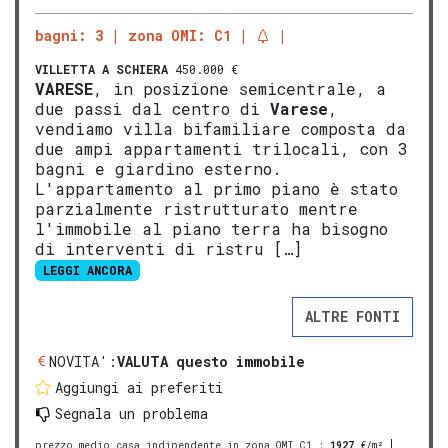
bagni: 3
zona OMI: C1
VILLETTA A SCHIERA
450.000 €
VARESE
, in posizione semicentrale, a
due passi dal centro di
Varese
,
vendiamo villa bifamiliare composta da
due ampi appartamenti trilocali, con 3
bagni e giardino esterno.
L'appartamento al primo piano è stato
parzialmente ristrutturato mentre
l'immobile al piano terra ha bisogno
di interventi di ristru […]
LEGGI ANCORA
ALTRE FONTI
NOVITA':
VALUTA questo immobile
Aggiungi ai preferiti
Segnala un problema
prezzo medio casa indipendente in zona OMI C1
:
1927
€/m²