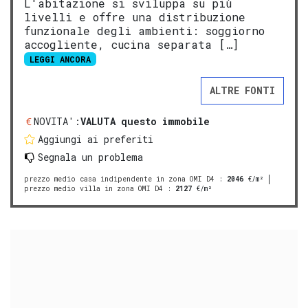
L'abitazione si sviluppa su più
livelli e offre una distribuzione
funzionale degli ambienti: soggiorno
accogliente, cucina separata […]
LEGGI ANCORA
ALTRE FONTI
NOVITA':
VALUTA questo immobile
Aggiungi ai preferiti
Segnala un problema
prezzo medio casa indipendente in zona OMI D4
:
2046
€/m²
prezzo medio villa in zona OMI D4
:
2127
€/m²