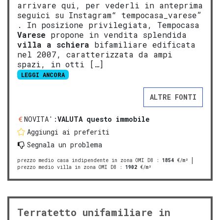
arrivare qui, per vederli in anteprima
seguici su Instagram“ tempocasa_varese”
. In posizione privilegiata, Tempocasa
Varese
propone in vendita splendida
villa a schiera
bifamiliare edificata
nel 2007, caratterizzata da ampi
spazi, in otti […]
LEGGI ANCORA
ALTRE FONTI
NOVITA':
VALUTA questo immobile
Aggiungi ai preferiti
Segnala un problema
prezzo medio casa indipendente in zona OMI D8
:
1854
€/m²
prezzo medio villa in zona OMI D8
:
1902
€/m²
Terratetto unifamiliare in