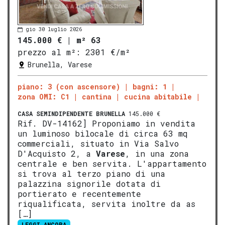
gio 30 luglio 2026
145.000 €
|
m² 63
prezzo al m²:
2301 €/m²
Brunella, Varese
piano: 3 (con ascensore)
bagni: 1
zona OMI: C1
cantina
cucina abitabile
CASA SEMINDIPENDENTE
BRUNELLA
145.000 €
Rif. DV-14162] Proponiamo in vendita
un luminoso bilocale di circa 63 mq
commerciali, situato in Via Salvo
D'Acquisto 2, a
Varese
, in una zona
centrale e ben servita. L'appartamento
si trova al terzo piano di una
palazzina signorile dotata di
portierato e recentemente
riqualificata, servita inoltre da as
[…]
LEGGI ANCORA