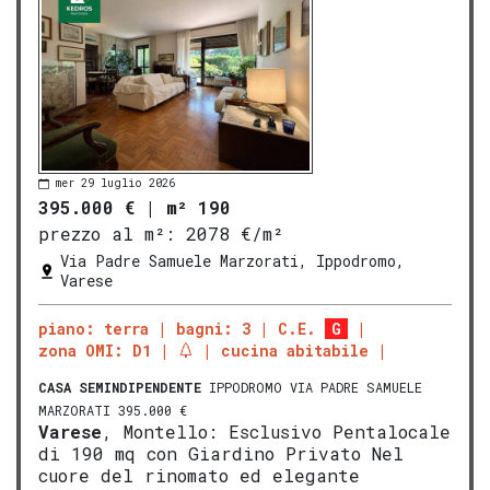
mer 29 luglio 2026
395.000 €
|
m² 190
prezzo al m²:
2078 €/m²
Via Padre Samuele Marzorati, Ippodromo,
Varese
piano: terra
bagni: 3
C.E.
G
zona OMI: D1
cucina abitabile
CASA SEMINDIPENDENTE
IPPODROMO VIA PADRE SAMUELE
MARZORATI 395.000 €
Varese
, Montello: Esclusivo Pentalocale
di 190 mq con Giardino Privato Nel
cuore del rinomato ed elegante