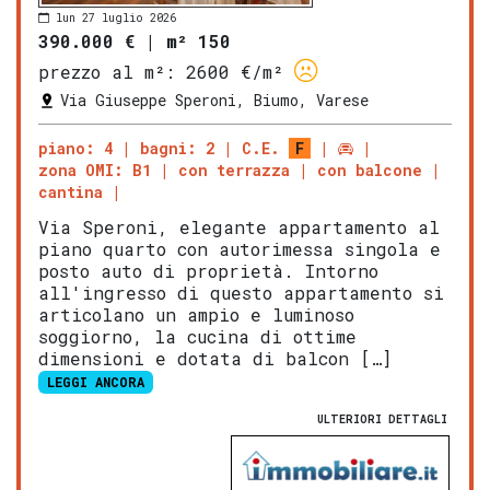
lun 27 luglio 2026
390.000 €
|
m² 150
prezzo al m²:
2600 €/m²
Via Giuseppe Speroni, Biumo, Varese
piano: 4
bagni: 2
C.E.
F
zona OMI: B1
con terrazza
con balcone
cantina
Via Speroni, elegante appartamento al
piano quarto con autorimessa singola e
posto auto di proprietà. Intorno
all'ingresso di questo appartamento si
articolano un ampio e luminoso
soggiorno, la cucina di ottime
dimensioni e dotata di balcon […]
LEGGI ANCORA
ULTERIORI DETTAGLI