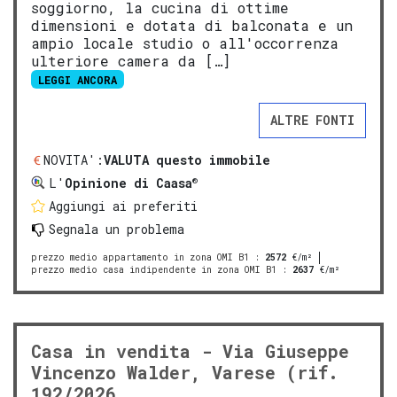
soggiorno, la cucina di ottime
dimensioni e dotata di balconata e un
ampio locale studio o all'occorrenza
ulteriore camera da […]
LEGGI ANCORA
ALTRE FONTI
NOVITA':
VALUTA questo immobile
®
L'
Opinione di Caasa
Aggiungi ai preferiti
Segnala un problema
prezzo medio appartamento in zona OMI B1
:
2572
€/m²
prezzo medio casa indipendente in zona OMI B1
:
2637
€/m²
Casa in vendita - Via Giuseppe
Vincenzo Walder, Varese (rif.
192/2026