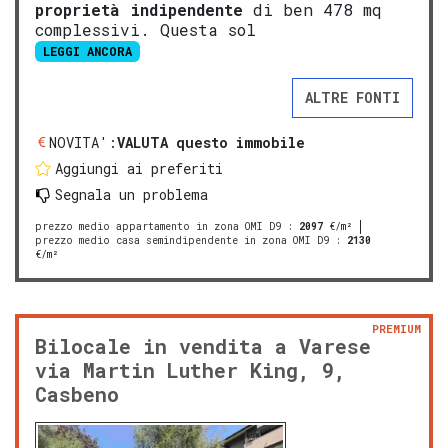
proprietà indipendente
di ben 478 mq
complessivi. Questa sol
LEGGI ANCORA
ALTRE FONTI
NOVITA':
VALUTA questo immobile
Aggiungi ai preferiti
Segnala un problema
prezzo medio appartamento in zona OMI D9
:
2097
€/m²
prezzo medio casa semindipendente in zona OMI D9
:
2130
€/m²
PREMIUM
Bilocale in vendita a Varese
via Martin Luther King, 9,
Casbeno