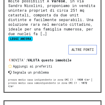
molte possibilit A
Varese
, in via
Sandro Nicolini, proponiamo in vendita
unintera propriet di circa 251 mq
catastali, composta da due unit
distinte e facilmente separabili. Una
soluzione rara nel mercato cittadino,
ideale per una famiglia numerosa, per
due nuclei fa […]
LEGGI ANCORA
ALTRE FONTI
NOVITA':
VALUTA questo immobile
Aggiungi ai preferiti
Segnala un problema
prezzo medio casa indipendente in zona OMI C1
:
1938
€/m²
prezzo medio casa semindipendente in zona OMI C1
:
1872
€/m²