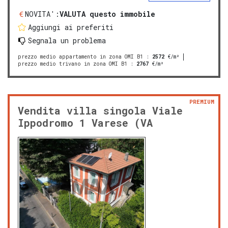
NOVITA':
VALUTA questo immobile
Aggiungi ai preferiti
Segnala un problema
prezzo medio appartamento in zona OMI B1
:
2572
€/m²
prezzo medio trivano in zona OMI B1
:
2767
€/m²
PREMIUM
Vendita villa singola Viale
Ippodromo 1 Varese (VA