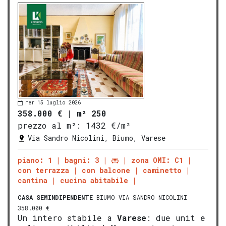
mer 15 luglio 2026
358.000 €
|
m² 250
prezzo al m²:
1432 €/m²
Via Sandro Nicolini, Biumo, Varese
piano: 1
bagni: 3
zona OMI: C1
con terrazza
con balcone
caminetto
cantina
cucina abitabile
CASA SEMINDIPENDENTE
BIUMO VIA SANDRO NICOLINI
358.000 €
Un intero stabile a
Varese
: due unit e