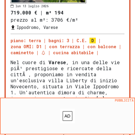
lun 13 luglio 2026
719.000 €
|
m² 194
prezzo al m²:
3706 €/m²
Ippodromo, Varese
piano: terra
bagni: 3
C.E.
D
zona OMI: D1
con terrazza
con balcone
caminetto
cucina abitabile
Nel cuore di
Varese
, in una delle vie
piÃ¹ prestigiose e ricercate della
cittÃ , proponiamo in vendita
un'esclusiva villa Liberty di inizio
Novecento, situata in Viale Ippodromo
1. Un'autentica dimora di charme,
immersa in un curato giardin […]
PUBBLICITÀ
LEGGI ANCORA
ULTERIORI DETTAGLI