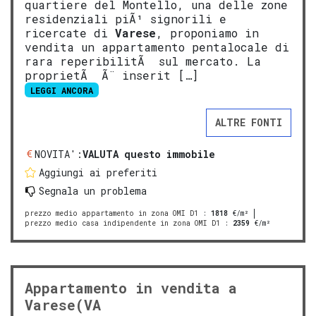
quartiere del Montello, una delle zone
residenziali piÃ¹ signorili e
ricercate di
Varese
, proponiamo in
vendita un appartamento pentalocale di
rara reperibilitÃ sul mercato. La
proprietÃ Ã¨ inserit […]
LEGGI ANCORA
ALTRE FONTI
NOVITA':
VALUTA questo immobile
Aggiungi ai preferiti
Segnala un problema
prezzo medio appartamento in zona OMI D1
:
1818
€/m²
prezzo medio casa indipendente in zona OMI D1
:
2359
€/m²
Appartamento in vendita a
Varese(VA