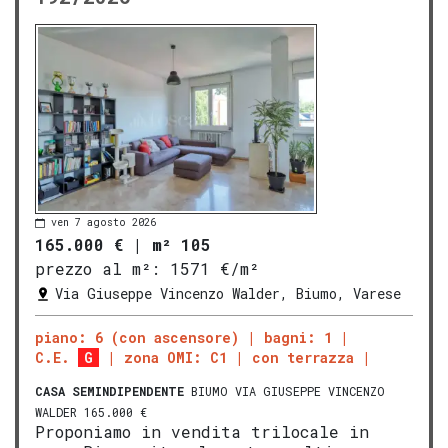
ven 7 agosto 2026
165.000 €
|
m² 105
prezzo al m²:
1571 €/m²
Via Giuseppe Vincenzo Walder, Biumo, Varese
piano: 6 (con ascensore)
bagni: 1
C.E.
G
zona OMI: C1
con terrazza
CASA SEMINDIPENDENTE
BIUMO VIA GIUSEPPE VINCENZO
WALDER 165.000 €
Proponiamo in vendita trilocale in