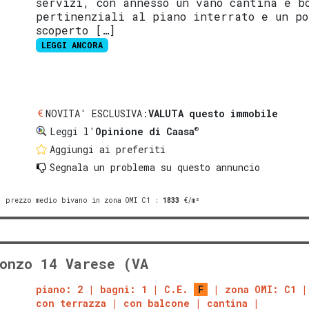
servizi, con annesso un vano cantina e b
pertinenziali al piano interrato e un po
scoperto […]
LEGGI ANCORA
NOVITA' ESCLUSIVA:
VALUTA questo immobile
®
Leggi l'
Opinione di Caasa
Aggiungi ai preferiti
Segnala un problema
su questo annuncio
prezzo medio bivano in zona OMI C1
:
1833
€/m²
onzo 14 Varese (VA
piano: 2
bagni: 1
C.E.
F
zona OMI: C1
con terrazza
con balcone
cantina