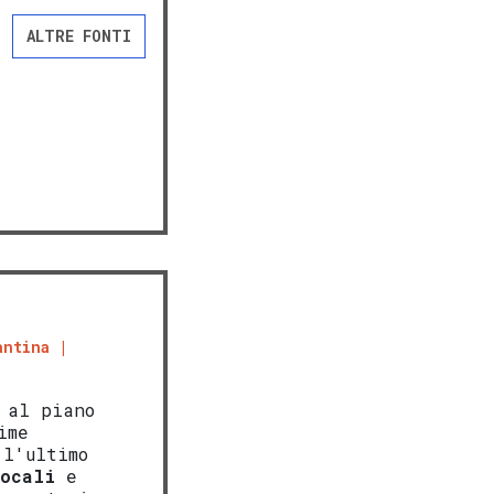
ALTRE FONTI
antina
 al piano
ime
 l'ultimo
locali
e