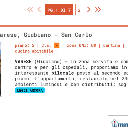
PG.1 DI 7
2
arese, Giubiano - San Carlo
piano: 2
C.E.
F
zona OMI: D8
cantina
cucina abitabile
VARESE
(Giubiano) – In zona servita e co
centro e per gli ospedali, proponiamo in
interessante
bilocale
posto al secondo e
piano. L’appartamento, restaurato nel 20
ambienti luminosi e ben distribuiti: sog
LEGGI ANCORA