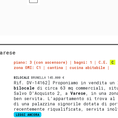
arese
piano: 3 (con ascensore)
bagni: 1
C.E.
C
zona OMI: C1
cantina
cucina abitabile
BILOCALE
BRUNELLA 145.000 €
Rif. DV-14162] Proponiamo in vendita un 
bilocale
di circa 63 mq commerciali, sit
Salvo D'Acquisto 2, a
Varese
, in una zon
ben servita. L'appartamento si trova al 
di una palazzina signorile dotata di por
recentemente riqualificata, servita inol
LEGGI ANCORA