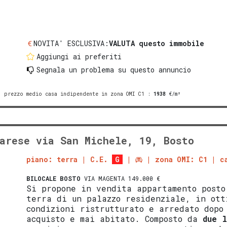
NOVITA' ESCLUSIVA:
VALUTA questo immobile
Aggiungi ai preferiti
Segnala un problema
su questo annuncio
prezzo medio casa indipendente in zona OMI C1
:
1938
€/m²
arese via San Michele, 19, Bosto
piano: terra
C.E.
G
zona OMI: C1
c
BILOCALE
BOSTO
VIA MAGENTA 149.000 €
Si propone in vendita appartamento posto
terra di un palazzo residenziale, in ott
condizioni ristrutturato e arredato dopo
acquisto e mai abitato. Composto da
due 