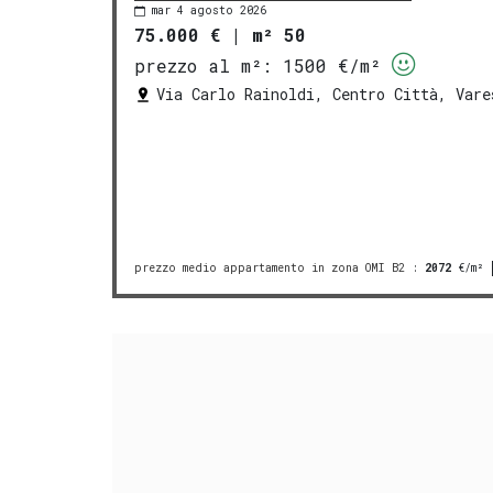
mar 4 agosto 2026
75.000 €
|
m² 50
prezzo al m²:
1500 €/m²
Via Carlo Rainoldi, Centro Città, Vare
prezzo medio appartamento in zona OMI B2
:
2072
€/m²