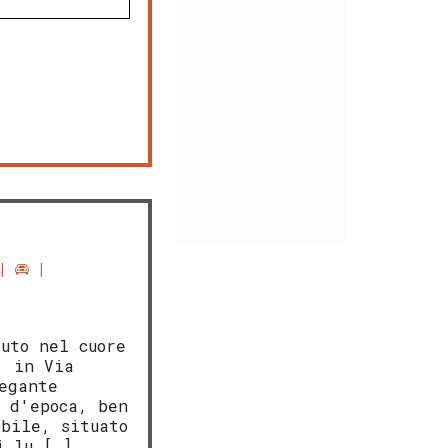
auto nel cuore
, in Via
egante
o d'epoca, ben
obile, situato
i
lu […]