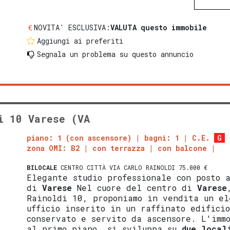
NOVITA' ESCLUSIVA:
VALUTA questo immobile
Aggiungi ai preferiti
Segnala un problema
su questo annuncio
i 10 Varese (VA
piano: 1 (con ascensore)
bagni: 1
C.E.
G
zona OMI: B2
con terrazza
con balcone
BILOCALE
CENTRO CITTÀ VIA CARLO RAINOLDI 75.000 €
Elegante studio professionale con posto 
di
Varese
Nel cuore del centro di
Varese
Rainoldi 10, proponiamo in vendita un el
ufficio inserito in un raffinato edifici
conservato e servito da ascensore. L'imm
al primo piano, si sviluppa su
due local