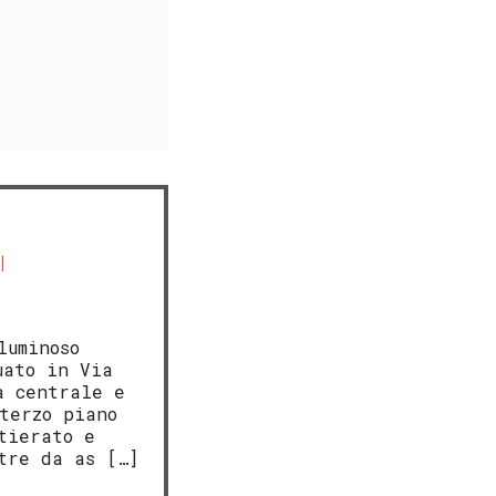
luminoso
uato in Via
a centrale e
terzo piano
tierato e
tre da as […]