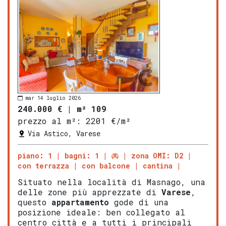
mar 14 luglio 2026
240.000 €
|
m² 109
prezzo al m²:
2201 €/m²
Via Astico, Varese
piano: 1
bagni: 1
zona OMI: D2
con terrazza
con balcone
cantina
Situato nella località di Masnago, una
delle zone più apprezzate di
Varese
,
questo
appartamento
gode di una
posizione ideale: ben collegato al
centro città e a tutti i principali