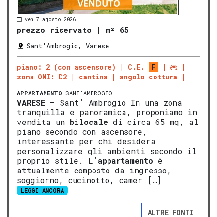
ven 7 agosto 2026
prezzo riservato
|
m² 65
Sant'Ambrogio, Varese
piano: 2 (con ascensore)
C.E.
F
zona OMI: D2
cantina
angolo cottura
APPARTAMENTO
SANT'AMBROGIO
VARESE
– Sant’ Ambrogio In una zona
tranquilla e panoramica, proponiamo in
vendita un
bilocale
di circa 65 mq, al
piano secondo con ascensore,
interessante per chi desidera
personalizzare gli ambienti secondo il
proprio stile. L’
appartamento
è
attualmente composto da ingresso,
soggiorno, cucinotto, camer […]
LEGGI ANCORA
ALTRE FONTI