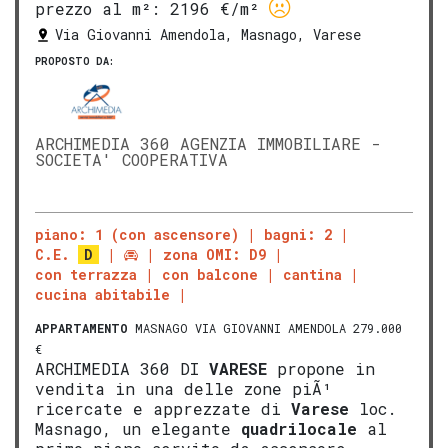
prezzo al m²:
2196 €/m²
Via Giovanni Amendola, Masnago, Varese
PROPOSTO DA:
ARCHIMEDIA 360 AGENZIA IMMOBILIARE -
SOCIETA' COOPERATIVA
piano: 1 (con ascensore)
bagni: 2
C.E.
D
zona OMI: D9
con terrazza
con balcone
cantina
cucina abitabile
APPARTAMENTO
MASNAGO VIA GIOVANNI AMENDOLA 279.000
€
ARCHIMEDIA 360 DI
VARESE
propone in
vendita in una delle zone piÃ¹
ricercate e apprezzate di
Varese
loc.
Masnago, un elegante
quadrilocale
al