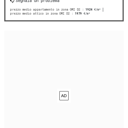
Segnala un problema
prezzo medio appartamento in zona OMI D2
:
1924
€/m²
prezzo medio attico in zona OMI D2
:
1979
€/m²