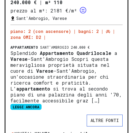
240.000 €
|
m² 110
prezzo al m²:
2181 €/m²
Sant'Ambrogio, Varese
piano: 2 (con ascensore)
bagni: 2
zona OMI: D2
APPARTAMENTO
SANT'AMBROGIO 240.000 €
Splendido
Appartamento
Quadrilocale
a
Varese
-Sant'Ambrogio Scopri questa
meravigliosa proprietà situata nel
cuore di
Varese
-Sant'Ambrogio,
un'occasione straordinaria per chi
ricerca comfort e praticità.
L'
appartamento
si trova al secondo
piano di una palazzina degli anni '70,
facilmente accessibile graz […]
LEGGI ANCORA
ALTRE FONTI