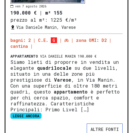
ven 7 agosto 2026
190.000 €
|
m² 155
prezzo al m²:
1225 €/m²
Via Daniele Manin, Varese
bagni: 2
C.E.
G
zona OMI: D2
cantina
APPARTAMENTO
VIA DANIELE MANIN 190.000 €
Siamo lieti di proporre in vendita un
elegante
quadrilocale
su due livelli,
situato in una delle zone più
prestigiose di
Varese
, in Via Manin.
Con una superficie di oltre 180 metri
quadri, questo
appartamento
è perfetto
per chi cerca spazio, comfort e
raffinatezza. Caratteristiche
Principali: Primo Livel […]
LEGGI ANCORA
ALTRE FONTI