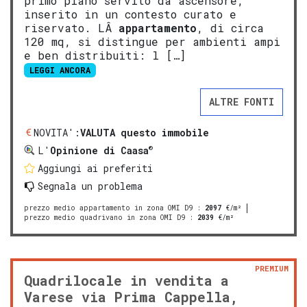
primo piano servito da ascensore,
inserito in un contesto curato e
riservato. LÂ
appartamento
, di circa
120 mq, si distingue per ambienti ampi
e ben distribuiti: l […]
LEGGI ANCORA
ALTRE FONTI
NOVITA':
VALUTA questo immobile
®
L'
Opinione di Caasa
Aggiungi ai preferiti
Segnala un problema
prezzo medio appartamento in zona OMI D9
:
2097
€/m²
prezzo medio quadrivano in zona OMI D9
:
2039
€/m²
PREMIUM
Quadrilocale in vendita a
Varese via Prima Cappella,