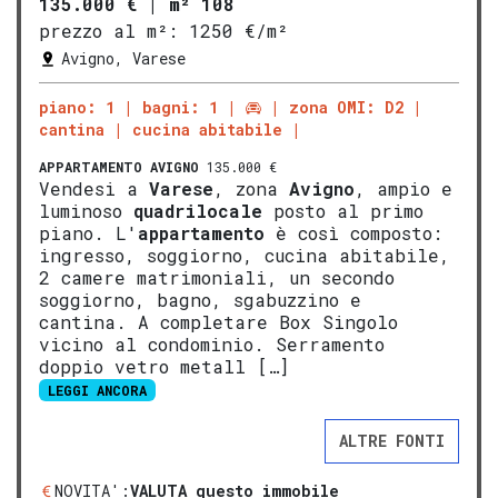
135.000 €
|
m² 108
prezzo al m²:
1250 €/m²
Avigno, Varese
piano: 1
bagni: 1
zona OMI: D2
cantina
cucina abitabile
APPARTAMENTO
AVIGNO
135.000 €
Vendesi a
Varese
, zona
Avigno
, ampio e
luminoso
quadrilocale
posto al primo
piano. L'
appartamento
è così composto:
ingresso, soggiorno, cucina abitabile,
2 camere matrimoniali, un secondo
soggiorno, bagno, sgabuzzino e
cantina. A completare Box Singolo
vicino al condominio. Serramento
doppio vetro metall […]
LEGGI ANCORA
ALTRE FONTI
NOVITA':
VALUTA questo immobile