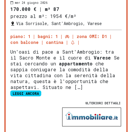
mer 24 giugno 2026
170.000 €
|
m² 87
prezzo al m²:
1954 €/m²
Via Sorrisole, Sant'Ambrogio, Varese
piano: 1
bagni: 1
zona OMI: D1
con balcone
cantina
Un'oasi di pace a Sant'Ambrogio: tra
il Sacro Monte e il cuore di
Varese
​Se
stai cercando un
appartamento
che
sappia coniugare la comodità della
vita cittadina con la serenità della
natura, questa è l'opportunità che
aspettavi. ​Situato ne […]
LEGGI ANCORA
ULTERIORI DETTAGLI