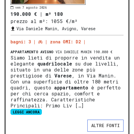
ven 7 agosto 2026
190.000 €
|
m² 180
prezzo al m²:
1055 €/m²
Via Daniele Manin, Avigno, Varese
bagni: 3
zona OMI: D2
APPARTAMENTO
AVIGNO
VIA DANIELE MANIN 190.000 €
Siamo lieti di proporre in vendita un
elegante
quadrilocale
su due livelli,
situato in una delle zone più
prestigiose di
Varese
, in Via Manin.
Con una superficie di oltre 180 metri
quadri, questo
appartamento
è perfetto
per chi cerca spazio, comfort e
raffinatezza. Caratteristiche
Principali: Primo Liv […]
LEGGI ANCORA
ALTRE FONTI