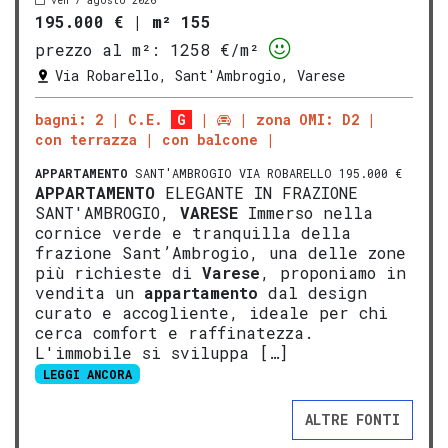
ven 7 agosto 2026
195.000 €
|
m² 155
prezzo al m²:
1258 €/m²
Via Robarello, Sant'Ambrogio, Varese
bagni: 2
C.E.
G
zona OMI: D2
con terrazza
con balcone
APPARTAMENTO
SANT'AMBROGIO VIA ROBARELLO 195.000 €
APPARTAMENTO
ELEGANTE IN FRAZIONE
SANT'AMBROGIO,
VARESE
Immerso nella
cornice verde e tranquilla della
frazione Sant’Ambrogio, una delle zone
più richieste di
Varese
, proponiamo in
vendita un
appartamento
dal design
curato e accogliente, ideale per chi
cerca comfort e raffinatezza.
L'immobile si sviluppa […]
LEGGI ANCORA
ALTRE FONTI