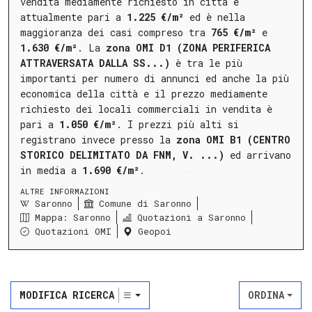
vendita mediamente richiesto in città è
attualmente pari a
1.225 €/m²
ed è nella
maggioranza dei casi compreso tra
765 €/m²
e
1.630 €/m²
.
La
zona OMI D1 (ZONA PERIFERICA
ATTRAVERSATA DALLA SS...)
è tra le più
importanti per numero di annunci ed anche la più
economica della città e il prezzo mediamente
richiesto dei locali commerciali in vendita è
pari a
1.050 €/m²
.
I prezzi più alti si
registrano invece presso la
zona OMI B1 (CENTRO
STORICO DELIMITATO DA FNM, V. ...)
ed arrivano
in media a
1.690 €/m²
.
LEGGI ANCORA
ALTRE INFORMAZIONI
Saronno
Comune di Saronno
Mappa: Saronno
Quotazioni a Saronno
Quotazioni OMI
Geopoi
MODIFICA RICERCA
ORDINA