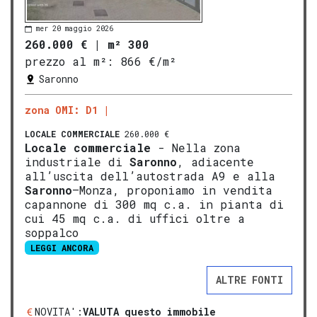
mer 20 maggio 2026
260.000 €
|
m² 300
prezzo al m²:
866 €/m²
Saronno
zona OMI: D1
LOCALE COMMERCIALE
260.000 €
Locale commerciale
- Nella zona
industriale di
Saronno
, adiacente
all’uscita dell’autostrada A9 e alla
Saronno
–Monza, proponiamo in vendita
capannone di 300 mq c.a. in pianta di
cui 45 mq c.a. di uffici oltre a
soppalco
LEGGI ANCORA
ALTRE FONTI
NOVITA':
VALUTA questo immobile