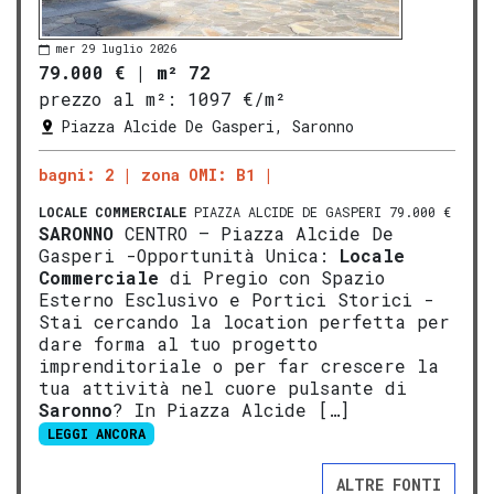
mer 29 luglio 2026
79.000 €
|
m² 72
prezzo al m²:
1097 €/m²
Piazza Alcide De Gasperi, Saronno
bagni: 2
zona OMI: B1
LOCALE COMMERCIALE
PIAZZA ALCIDE DE GASPERI 79.000 €
SARONNO
CENTRO – Piazza Alcide De
Gasperi -Opportunità Unica:
Locale
Commerciale
di Pregio con Spazio
Esterno Esclusivo e Portici Storici -
Stai cercando la location perfetta per
dare forma al tuo progetto
imprenditoriale o per far crescere la
tua attività nel cuore pulsante di
Saronno
? In Piazza Alcide […]
LEGGI ANCORA
ALTRE FONTI