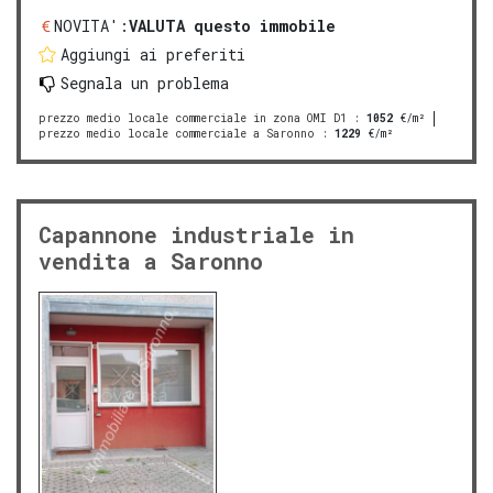
NOVITA':
VALUTA questo immobile
Aggiungi ai preferiti
Segnala un problema
prezzo medio locale commerciale in zona OMI D1
:
1052
€/m²
prezzo medio locale commerciale a Saronno
:
1229
€/m²
Capannone industriale in
vendita a Saronno