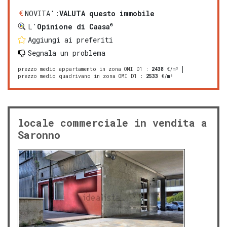
NOVITA':
VALUTA questo immobile
®
L'
Opinione di Caasa
Aggiungi ai preferiti
Segnala un problema
prezzo medio appartamento in zona OMI D1
:
2438
€/m²
prezzo medio quadrivano in zona OMI D1
:
2533
€/m²
locale commerciale in vendita a
Saronno