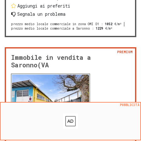
Aggiungi ai preferiti
Segnala un problema
prezzo medio locale commerciale in zona OMI D1
:
1052
€/m²
prezzo medio locale commerciale a Saronno
:
1229
€/m²
PREMIUM
Immobile in vendita a
Saronno(VA
PUBBLICITÀ
mar 3 febbraio 2026