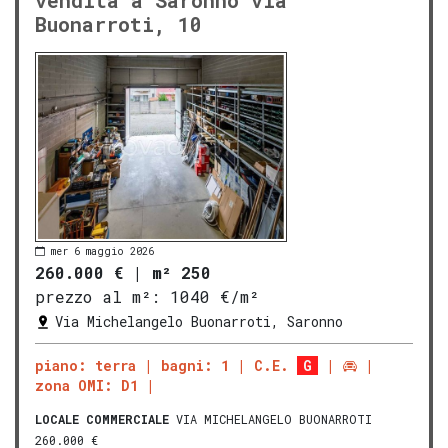
vendita a Saronno via
Buonarroti, 10
mer 6 maggio 2026
260.000 €
|
m² 250
prezzo al m²:
1040 €/m²
Via Michelangelo Buonarroti, Saronno
piano: terra
bagni: 1
C.E.
G
zona OMI: D1
LOCALE COMMERCIALE
VIA MICHELANGELO BUONARROTI
260.000 €