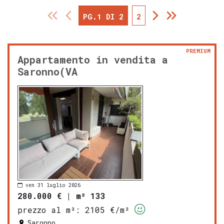
PG.1 DI 2
2
PREMIUM
Appartamento in vendita a
Saronno(VA
ven 31 luglio 2026
280.000 €
|
m² 133
prezzo al m²:
2105 €/m²
Saronno