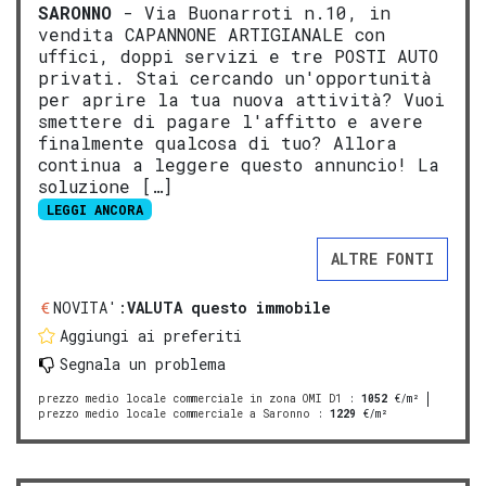
SARONNO
- Via Buonarroti n.10, in
vendita CAPANNONE ARTIGIANALE con
uffici, doppi servizi e tre POSTI AUTO
privati. Stai cercando un'opportunità
per aprire la tua nuova attività? Vuoi
smettere di pagare l'affitto e avere
finalmente qualcosa di tuo? Allora
continua a leggere questo annuncio! La
soluzione […]
LEGGI ANCORA
ALTRE FONTI
NOVITA':
VALUTA questo immobile
Aggiungi ai preferiti
Segnala un problema
prezzo medio locale commerciale in zona OMI D1
:
1052
€/m²
prezzo medio locale commerciale a Saronno
:
1229
€/m²