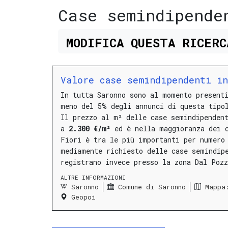
Case semindipende
MODIFICA
QUESTA
RICER
Valore case semindipendenti i
In tutta Saronno sono al momento present
meno del 5% degli annunci di questa tipo
Il prezzo al m² delle case semindipenden
a
2.300 €/m²
ed è nella maggioranza dei 
Fiori
è tra le più importanti per numero 
mediamente richiesto delle case semindip
registrano invece presso la
zona Dal Pozz
ALTRE INFORMAZIONI
Saronno
Comune di Saronno
Mappa
Geopoi