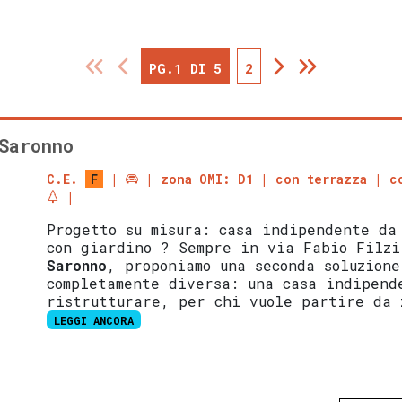
PG.1 DI 5
2
Saronno
C.E.
F
zona OMI: D1
con terrazza
c
Progetto su misura: casa indipendente da
con giardino ? Sempre in via Fabio Filzi
Saronno
, proponiamo una seconda soluzione
completamente diversa: una casa indipend
ristrutturare, per chi vuole partire da 
LEGGI ANCORA