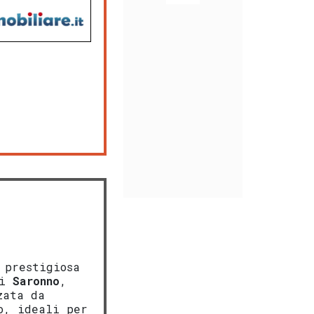
 prestigiosa
di
Saronno
,
zata da
o, ideali per