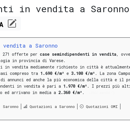
nti in vendita a Saronno
CA
n vendita a Saronno
i 271 offerte per
case semindipendenti in vendita
, ovv
logia in provincia di Varese.
ti in vendita mediamente richiesto in città è attualment
casi compreso tra
1.690 €/m²
e
3.100 €/m²
.
La
zona Camp
di annunci ed anche la più economica della città e il p
endenti in vendita è pari a
1.970 €/m²
.
I prezzi più alt
o
ed arrivano in media a
2.360 €/m²
.
LEGGI ANCORA
: Saronno
Quotazioni a Saronno
Quotazioni OMI