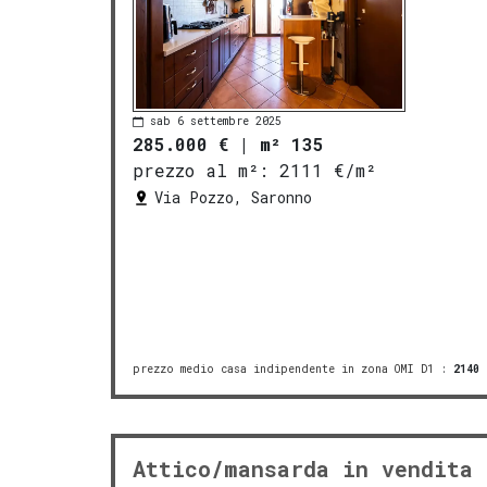
sab 6 settembre 2025
285.000 €
|
m² 135
prezzo al m²:
2111 €/m²
Via Pozzo, Saronno
prezzo medio casa indipendente in zona OMI D1
:
2140
Attico/mansarda in vendita 