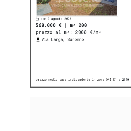
dom 2 agosto 2026
560.000 €
|
m² 200
prezzo al m²:
2800 €/m²
Via Larga, Saronno
prezzo medio casa indipendente in zona OMI D1
:
2140