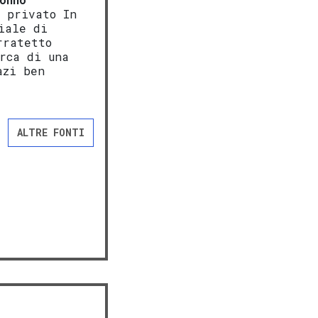
o privato In
iale di
rratetto
rca di una
azi ben
ALTRE FONTI