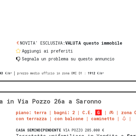
NOVITA' ESCLUSIVA:
VALUTA questo immobile
Aggiungi ai preferiti
Segnala un problema
su questo annuncio
43
€/m²
prezzo medio ufficio in zona OMI D1
:
1912
€/m²
a in Via Pozzo 26a a Saronno
piano: terra
bagni: 2
C.E.
G
zona 
con terrazza
con balcone
caminetto
CASA SEMINDIPENDENTE
VIA POZZO 285.000 €
Terratetto unifamiliare in Vendita a
Sar