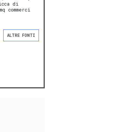
icca di
mq commerci
ALTRE FONTI