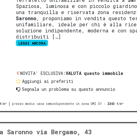
Spaziosa, luminosa e con piccolo giardin
una tranquilla e riservata zona residenz
Saronno
, proponiamo in vendita questo te
unifamiliare, ideale per chi è alla rice
soluzione indipendente, moderna e con sp
distribuiti […]
LEGGI ANCORA
NOVITA' ESCLUSIVA:
VALUTA questo immobile
Aggiungi ai preferiti
Segnala un problema
su questo annuncio
€/m²
prezzo medio casa semindipendente in zona OMI D1
:
2243
€/m²
a Saronno via Bergamo, 43