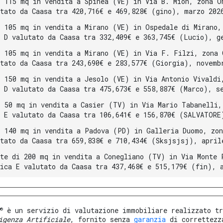
i 115 mq in vendita a Spinea (VE) in Via B. Mion, zona O
utato da Caasa tra 420,716€ e 469,828€ (gino), marzo 202
i 105 mq in vendita a Mirano (VE) in Ospedale di Mirano,
a D valutato da Caasa tra 332,409€ e 363,745€ (Lucio), g
i 105 mq in vendita a Mirano (VE) in Via F. Filzi, zona 
utato da Caasa tra 243,690€ e 283,577€ (Giorgia), novemb
i 150 mq in vendita a Jesolo (VE) in Via Antonio Vivaldi
a D valutato da Caasa tra 475,673€ e 558,887€ (Marco), s
i 50 mq in vendita a Casier (TV) in Via Mario Tabanelli,
a E valutato da Caasa tra 106,641€ e 156,870€ (SALVATORE
i 140 mq in vendita a Padova (PD) in Galleria Duomo, zon
utato da Caasa tra 659,838€ e 710,434€ (Sksjsjsj), april
nte di 200 mq in vendita a Conegliano (TV) in Via Monte 
tica E valutato da Caasa tra 437,468€ e 515,179€ (fin), 
®
è un servizio di valutazione immobiliare realizzato tr
igenza Artificiale
, fornito senza
garanzia
di correttezz