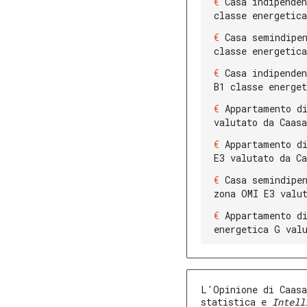
Casa indipende
classe energetic
Casa semindipe
classe energetic
Casa indipende
B1 classe energe
Appartamento d
valutato da Caas
Appartamento d
E3 valutato da C
Casa semindipe
zona OMI E3 valu
Appartamento d
energetica G val
L'Opinione di Caasa
statistica e
Intell