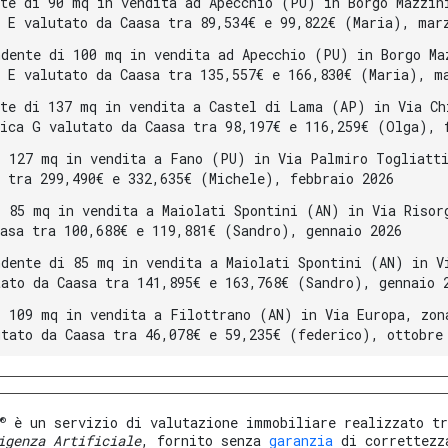
nte di 90 mq in vendita ad Apecchio (PU) in Borgo Mazzin
a E valutato da Caasa tra 89,534€ e 99,822€ (Maria), mar
ndente di 100 mq in vendita ad Apecchio (PU) in Borgo Ma
a E valutato da Caasa tra 135,557€ e 166,830€ (Maria), m
nte di 137 mq in vendita a Castel di Lama (AP) in Via Ch
tica G valutato da Caasa tra 98,197€ e 116,259€ (Olga), 
i 127 mq in vendita a Fano (PU) in Via Palmiro Togliatt
a tra 299,490€ e 332,635€ (Michele), febbraio 2026
i 85 mq in vendita a Maiolati Spontini (AN) in Via Risor
aasa tra 100,688€ e 119,881€ (Sandro), gennaio 2026
ndente di 85 mq in vendita a Maiolati Spontini (AN) in V
tato da Caasa tra 141,895€ e 163,768€ (Sandro), gennaio 
i 109 mq in vendita a Filottrano (AN) in Via Europa, zon
utato da Caasa tra 46,078€ e 59,235€ (federico), ottobre
®
è un servizio di valutazione immobiliare realizzato tr
igenza Artificiale
, fornito senza
garanzia
di correttezz