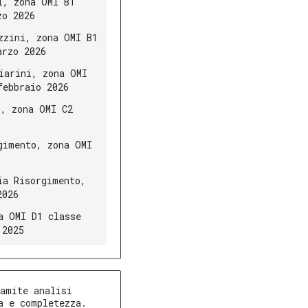
i, zona OMI B1
zo 2026
zzini, zona OMI B1
arzo 2026
iarini, zona OMI
febbraio 2026
i, zona OMI C2
gimento, zona OMI
ia Risorgimento,
2026
a OMI D1 classe
 2025
amite analisi
a e completezza.