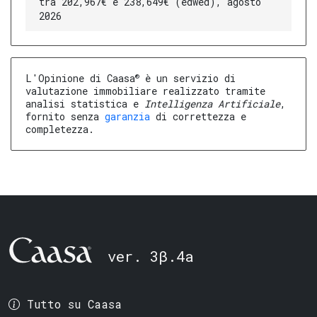
tra 202,967€ e 238,649€ (edwed), agosto
2026
®
L'Opinione di Caasa
è un servizio di
valutazione immobiliare realizzato tramite
analisi statistica e
Intelligenza Artificiale
,
fornito senza
garanzia
di correttezza e
completezza.
ver. 3β.4a
Tutto su Caasa