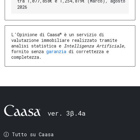
tra 1,077,858€ e 1,254,819€ (Marco), agosto
2026
®
L'Opinione di Caasa
è un servizio di
valutazione immobiliare realizzato tramite
analisi statistica e
Intelligenza Artificiale
,
fornito senza
garanzia
di correttezza e
completezza.
ver. 3β.4a
Tutto su Caasa