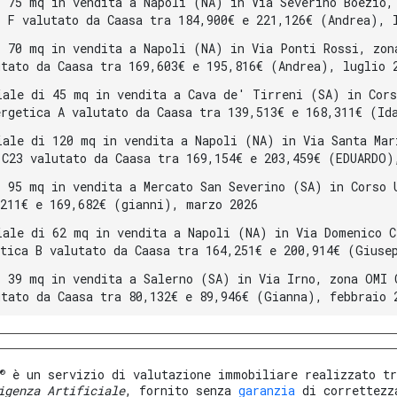
i 75 mq in vendita a Napoli (NA) in Via Severino Boezio,
a F valutato da Caasa tra 184,900€ e 221,126€ (Andrea), 
i 70 mq in vendita a Napoli (NA) in Via Ponti Rossi, zon
utato da Caasa tra 169,603€ e 195,816€ (Andrea), luglio 
iale di 45 mq in vendita a Cava de' Tirreni (SA) in Cors
ergetica A valutato da Caasa tra 139,513€ e 168,311€ (Id
iale di 120 mq in vendita a Napoli (NA) in Via Santa Mar
 C23 valutato da Caasa tra 169,154€ e 203,459€ (EDUARDO)
i 95 mq in vendita a Mercato San Severino (SA) in Corso 
,211€ e 169,682€ (gianni), marzo 2026
iale di 62 mq in vendita a Napoli (NA) in Via Domenico C
etica B valutato da Caasa tra 164,251€ e 200,914€ (Giuse
i 39 mq in vendita a Salerno (SA) in Via Irno, zona OMI 
utato da Caasa tra 80,132€ e 89,946€ (Gianna), febbraio 
®
è un servizio di valutazione immobiliare realizzato tr
igenza Artificiale
, fornito senza
garanzia
di correttezz