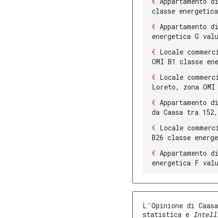
Appartamento d
classe energetic
Appartamento d
energetica G val
Locale commerc
OMI B1 classe en
Locale commerc
Loreto, zona OMI
Appartamento d
da Caasa tra 152
Locale commerc
B26 classe energ
Appartamento d
energetica F val
L'Opinione di Caasa
statistica e
Intell