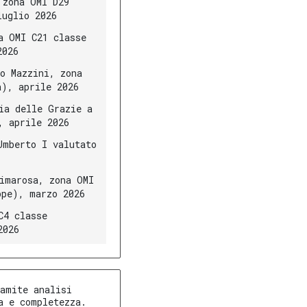
 zona OMI D29
luglio 2026
a OMI C21 classe
2026
o Mazzini, zona
a), aprile 2026
ia delle Grazie a
, aprile 2026
Umberto I valutato
imarosa, zona OMI
ppe), marzo 2026
C4 classe
2026
amite analisi
a e completezza.