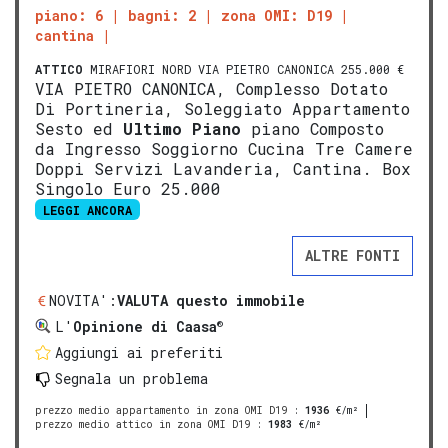
piano: 6
bagni: 2
zona OMI: D19
cantina
ATTICO
MIRAFIORI NORD VIA PIETRO CANONICA 255.000 €
VIA PIETRO CANONICA, Complesso Dotato
Di Portineria, Soleggiato Appartamento
Sesto ed
Ultimo Piano
piano Composto
da Ingresso Soggiorno Cucina Tre Camere
Doppi Servizi Lavanderia, Cantina. Box
Singolo Euro 25.000
LEGGI ANCORA
ALTRE FONTI
NOVITA':
VALUTA questo immobile
®
L'
Opinione di Caasa
Aggiungi ai preferiti
Segnala un problema
prezzo medio appartamento in zona OMI D19
:
1936
€/m²
prezzo medio attico in zona OMI D19
:
1983
€/m²