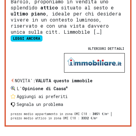
Barolo, proponiamo in vendita uno
splendido
attico
situato al sesto e
ultimo piano
, ideale per chi desidera
vivere in un contesto luminoso,
riservato e con una vista davvero
unica sulla citt. Limmobile […]
LEGGI ANCORA
ULTERIORI DETTAGLI
NOVITA':
VALUTA questo immobile
®
L'
Opinione di Caasa
Aggiungi ai preferiti
Segnala un problema
prezzo medio appartamento in zona OMI C18
:
3051
€/m²
prezzo medio attico in zona OMI C18
:
3332
€/m²