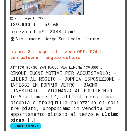
mer 5 agosto 2026
139.000 €
|
m² 68
prezzo al m²:
2044 €/m²
Via Limone, Borgo San Paolo, Torino
piano: 3
bagni: 1
zona OMI: C24
con balcone
angolo cottura
ATTICO
BORGO SAN PAOLO VIA LIMONE 139.000 €
CINQUE BUONI MOTIVI PER ACQUISTARLO: -
LIBERO AL ROGITO - DOPPIA ESPOSIZIONE -
INFISSI IN DOPPIO VETRO - BAGNO
FINESTRATO - VICINANZA AL POLITECNICO
In Via Limone 12, all'interno di una
piccola e tranquilla palazzina di soli
tre piani, proponiamo in vendita un
appartamento situato al terzo e
ultimo
piano
[…]
LEGGI ANCORA