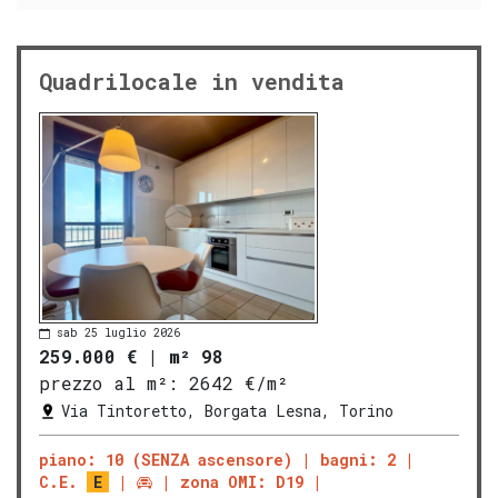
Quadrilocale in vendita
sab 25 luglio 2026
259.000 €
|
m² 98
prezzo al m²:
2642 €/m²
Via Tintoretto, Borgata Lesna, Torino
piano: 10 (SENZA ascensore)
bagni: 2
C.E.
E
zona OMI: D19