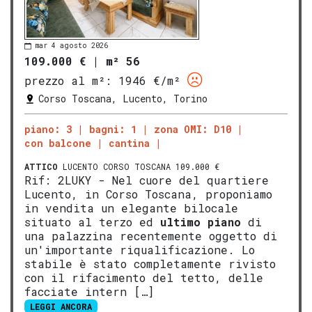
mar 4 agosto 2026
109.000 €
|
m² 56
prezzo al m²:
1946 €/m²
Corso Toscana, Lucento, Torino
piano: 3
bagni: 1
zona OMI: D10
con balcone
cantina
ATTICO
LUCENTO CORSO TOSCANA 109.000 €
Rif: 2LUKY - Nel cuore del quartiere
Lucento, in Corso Toscana, proponiamo
in vendita un elegante bilocale
situato al terzo ed
ultimo piano
di
una palazzina recentemente oggetto di
un'importante riqualificazione. Lo
stabile è stato completamente rivisto
con il rifacimento del tetto, delle
facciate intern […]
LEGGI ANCORA