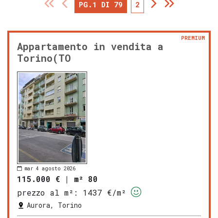
PG.1 DI 79
2
PREMIUM
Appartamento in vendita a
Torino(TO
mar 4 agosto 2026
115.000 €
|
m² 80
prezzo al m²:
1437 €/m²
Aurora, Torino