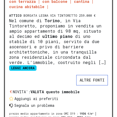
con terrazza
con balcone
cantina
cucina abitabile
ATTICO
BORGATA LESNA VIA TINTORETTO 259.000 €
Nel comune di
Torino
, in Via
Tintoretto, proponiamo in vendita un
ampio appartamento di 98 mq, situato
al decimo ed
ultimo piano
di uno
stabile di 10 piani, servito da due
ascensori e privo di barriere
architettoniche, in una tranquilla
zona residenziale circondata dal
verde. L'immobile, costruito negli […]
LEGGI ANCORA
ALTRE FONTI
NOVITA':
VALUTA questo immobile
Aggiungi ai preferiti
Segnala un problema
prezzo medio appartamento in zona OMI D19
:
1936
€/m²