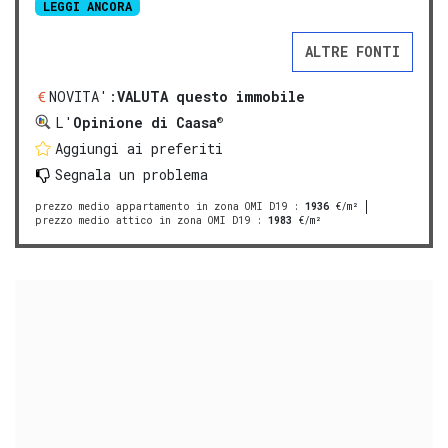
LEGGI ANCORA
ALTRE FONTI
NOVITA':
VALUTA questo immobile
®
L'
Opinione di Caasa
Aggiungi ai preferiti
Segnala un problema
prezzo medio appartamento in zona OMI D19
:
1936
€/m²
prezzo medio attico in zona OMI D19
:
1983
€/m²