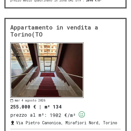
prezzo medio quadrivano in zona OMI D19
:
2096
€/m²
Appartamento in vendita a
Torino(TO
mar 4 agosto 2026
255.000 €
|
m² 134
prezzo al m²:
1902 €/m²
Via Pietro Canonica, Mirafiori Nord, Torino