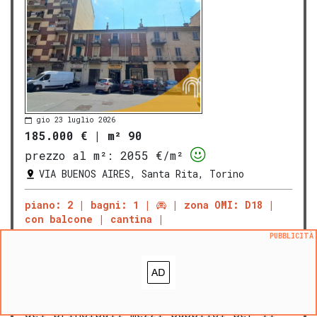
gio 23 luglio 2026
185.000 €
|
m² 90
prezzo al m²:
2055 €/m²
VIA BUENOS AIRES, Santa Rita, Torino
piano: 2
bagni: 1
zona OMI: D18
con balcone
cantina
PUBBLICITÀ
ATTICO
SANTA RITA VIA BUENOS AIRES 185.000 €
In Via Buenos Aires, in zona Santa
Rita, a pochi passi da via Tripoli e
corso Agnelli, da tutti i servizi
commerciali del quartiere e le fermate
dei principali mezzi pubblici per il