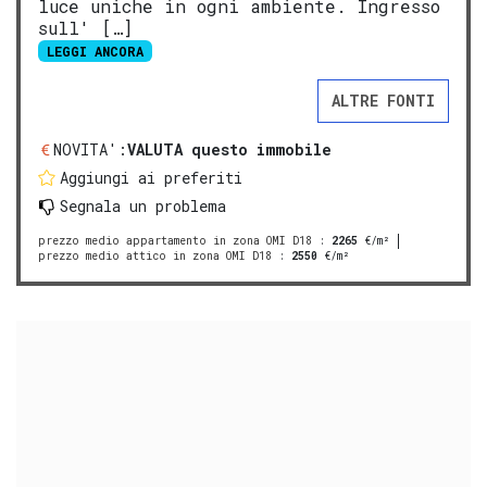
luce uniche in ogni ambiente. Ingresso
sull' […]
LEGGI ANCORA
ALTRE FONTI
NOVITA':
VALUTA questo immobile
Aggiungi ai preferiti
Segnala un problema
prezzo medio appartamento in zona OMI D18
:
2265
€/m²
prezzo medio attico in zona OMI D18
:
2550
€/m²