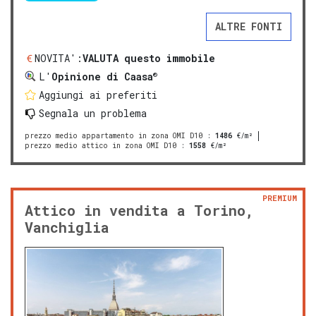
ALTRE FONTI
NOVITA':
VALUTA questo immobile
®
L'
Opinione di Caasa
Aggiungi ai preferiti
Segnala un problema
prezzo medio appartamento in zona OMI D10
:
1486
€/m²
prezzo medio attico in zona OMI D10
:
1558
€/m²
PREMIUM
Attico in vendita a Torino,
Vanchiglia