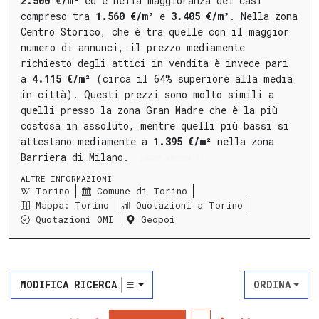
2.500 €/m²
ed è nella maggioranza dei casi
compreso tra
1.560 €/m²
e
3.405 €/m²
.
Nella
zona
Centro Storico
, che è tra quelle con il maggior
numero di annunci, il prezzo mediamente
richiesto degli attici in vendita è invece pari
a
4.115 €/m²
(circa il 64% superiore alla media
in città).
Questi prezzi sono molto simili a
quelli presso la
zona Gran Madre
che è la più
costosa in assoluto, mentre quelli più bassi si
attestano mediamente a
1.395 €/m²
nella
zona
Barriera di Milano
.
LEGGI ANCORA
ALTRE INFORMAZIONI
Torino
Comune di Torino
Mappa: Torino
Quotazioni a Torino
Quotazioni OMI
Geopoi
MODIFICA RICERCA
ORDINA