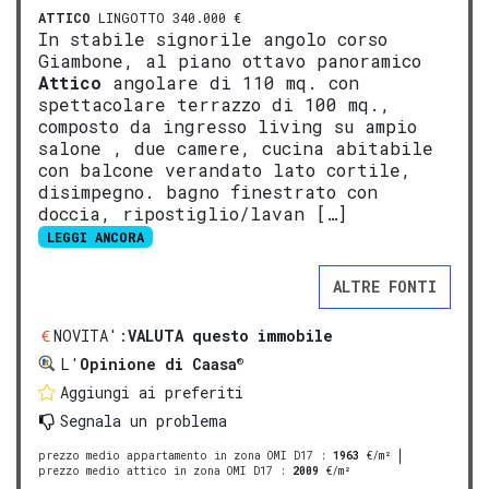
ATTICO
LINGOTTO 340.000 €
In stabile signorile angolo corso
Giambone, al piano ottavo panoramico
Attico
angolare di 110 mq. con
spettacolare terrazzo di 100 mq.,
composto da ingresso living su ampio
salone , due camere, cucina abitabile
con balcone verandato lato cortile,
disimpegno. bagno finestrato con
doccia, ripostiglio/lavan […]
LEGGI ANCORA
ALTRE FONTI
NOVITA':
VALUTA questo immobile
®
L'
Opinione di Caasa
Aggiungi ai preferiti
Segnala un problema
prezzo medio appartamento in zona OMI D17
:
1963
€/m²
prezzo medio attico in zona OMI D17
:
2009
€/m²