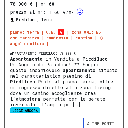
70.000 €
|
m² 60
prezzo al m²:
1166 €/m²
Piediluco, Terni
piano: terra
C.E.
G
zona OMI: E6
con terrazza
caminetto
cantina
angolo cottura
APPARTAMENTO
PIEDILUCO
70.000 €
Appartamento
in Vendita a
Piediluco
-
Un Angolo di Paradiso! ** Scopri
questo incantevole
appartamento
situato
nel caratteristico paesino di
Piediluco
Posto al piano terra, offre
un ingresso diretto alla zona living,
dove un camino accogliente crea
l'atmosfera perfetta per le serate
invernali. L'ampia po […]
LEGGI ANCORA
ALTRE FONTI