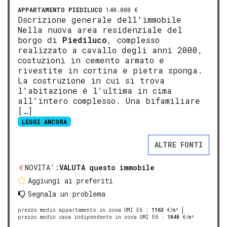
APPARTAMENTO
PIEDILUCO
140.000 €
Dscrizione generale dell'immobile
Nella nuova area residenziale del
borgo di
Piediluco
, complesso
realizzato a cavallo degli anni 2000,
costuzioni in cemento armato e
rivestite in cortina e pietra sponga.
La costruzione in cui si trova
l'abitazione é l'ultima in cima
all'intero complesso. Una bifamiliare
[…]
LEGGI ANCORA
ALTRE FONTI
NOVITA':
VALUTA questo immobile
Aggiungi ai preferiti
Segnala un problema
prezzo medio appartamento in zona OMI E6
:
1163
€/m²
prezzo medio casa indipendente in zona OMI E6
:
1040
€/m²