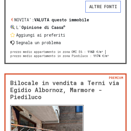
ALTRE FONTI
NOVITA':
VALUTA questo immobile
®
L'
Opinione di Caasa
Aggiungi ai preferiti
Segnala un problema
prezzo medio appartamento in zona OMI E6
:
1163
€/m²
prezzo medio appartamento in zona Piediluco
:
1174
€/m²
PREMIUM
Bilocale in vendita a Terni via
Egidio Albornoz, Marmore -
Piediluco