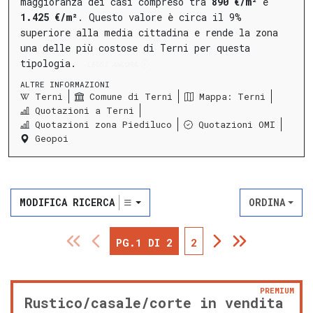
maggioranza dei casi compreso tra
890 €/m²
e
1.425 €/m²
.
Questo valore è circa il 9%
superiore alla media cittadina e rende la zona
una delle più costose di Terni per questa
tipologia.
LEGGI ANCORA
ALTRE INFORMAZIONI
Terni
Comune di Terni
Mappa: Terni
Quotazioni a Terni
Quotazioni zona Piediluco
Quotazioni OMI
Geopoi
MODIFICA RICERCA
ORDINA
PG.1 DI 2
2
PREMIUM
Rustico/casale/corte in vendita