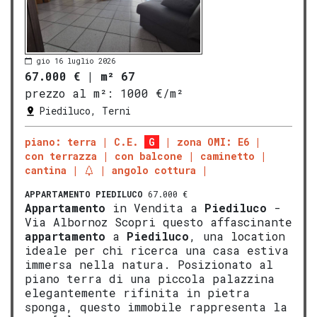
gio 16 luglio 2026
67.000 €
|
m² 67
prezzo al m²:
1000 €/m²
Piediluco, Terni
piano: terra
C.E.
G
zona OMI: E6
con terrazza
con balcone
caminetto
cantina
angolo cottura
APPARTAMENTO
PIEDILUCO
67.000 €
Appartamento
in Vendita a
Piediluco
-
Via Albornoz Scopri questo affascinante
appartamento
a
Piediluco
, una location
ideale per chi ricerca una casa estiva
immersa nella natura. Posizionato al
piano terra di una piccola palazzina
elegantemente rifinita in pietra
sponga, questo immobile rappresenta la