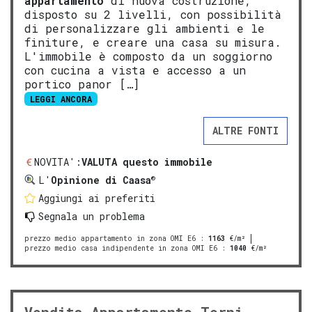
appartamento
di nuova costruzione,
disposto su 2 livelli, con possibilità
di personalizzare gli ambienti e le
finiture, e creare una casa su misura.
L'immobile è composto da un soggiorno
con cucina a vista e accesso a un
portico panor […]
LEGGI ANCORA
ALTRE FONTI
NOVITA':
VALUTA questo immobile
®
L'
Opinione di Caasa
Aggiungi ai preferiti
Segnala un problema
prezzo medio appartamento in zona OMI E6
:
1163
€/m²
prezzo medio casa indipendente in zona OMI E6
:
1040
€/m²