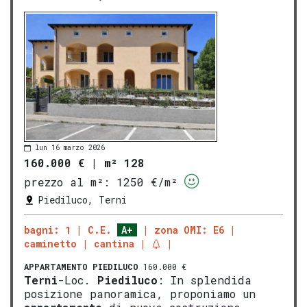
lun 16 marzo 2026
160.000 €
|
m² 128
prezzo al m²:
1250 €/m²
Piediluco, Terni
bagni: 1
C.E.
A+
zona OMI: E6
caminetto
cantina
APPARTAMENTO
PIEDILUCO
160.000 €
Terni
-Loc.
Piediluco
: In splendida
posizione panoramica, proponiamo un