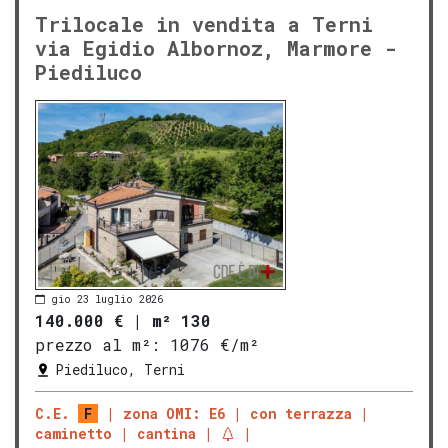
Trilocale in vendita a Terni
via Egidio Albornoz, Marmore -
Piediluco
gio 23 luglio 2026
140.000 €
|
m² 130
prezzo al m²:
1076 €/m²
Piediluco, Terni
C.E.
F
zona OMI: E6
con terrazza
caminetto
cantina