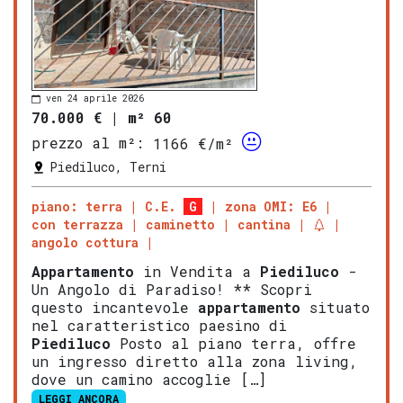
ven 24 aprile 2026
70.000 €
|
m² 60
prezzo al m²:
1166 €/m²
Piediluco, Terni
piano: terra
C.E.
G
zona OMI: E6
con terrazza
caminetto
cantina
angolo cottura
Appartamento
in Vendita a
Piediluco
-
Un Angolo di Paradiso! ** Scopri
questo incantevole
appartamento
situato
nel caratteristico paesino di
Piediluco
Posto al piano terra, offre
un ingresso diretto alla zona living,
dove un camino accoglie […]
LEGGI ANCORA