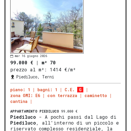
mar 16 giugno 2026
99.000 €
|
m² 70
prezzo al m²:
1414 €/m²
Piediluco, Terni
piano: 1
bagni: 1
C.E.
G
zona OMI: E6
con terrazza
caminetto
cantina
APPARTAMENTO
PIEDILUCO
99.000 €
Piediluco
- A pochi passi dal Lago di
Piediluco
, all'interno di un piccolo e
riservato complesso residenziale, la