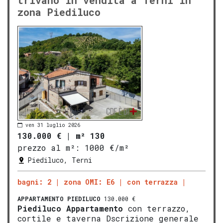
trivano in vendita a Terni in
zona Piediluco
ven 31 luglio 2026
130.000 €
|
m² 130
prezzo al m²:
1000 €/m²
Piediluco, Terni
bagni: 2
zona OMI: E6
con terrazza
APPARTAMENTO
PIEDILUCO
130.000 €
Piediluco
Appartamento
con terrazzo,
cortile e taverna Dscrizione generale