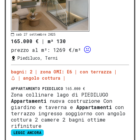
sab 27 settembre 2025
165.000 €
|
m² 130
prezzo al m²:
1269 €/m²
Piediluco, Terni
bagni: 2
zona OMI: E6
con terrazza
angolo cottura
APPARTAMENTO
PIEDILUCO
165.000 €
Zona collinare lago dì PIEDILUGO
Appartamenti
nuova costruzione Con
giardino e taverna e
Appartamenti
con
terrazzo ingresso soggiorno con angolo
cottura 2 camere 2 bagni ottime
rifiniture
LEGGI ANCORA