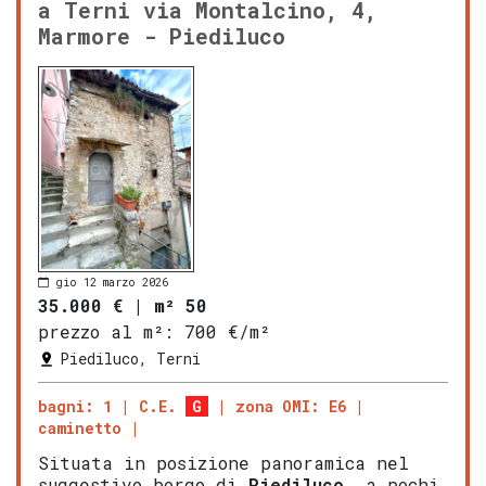
a Terni via Montalcino, 4,
Marmore - Piediluco
gio 12 marzo 2026
35.000 €
|
m² 50
prezzo al m²:
700 €/m²
Piediluco, Terni
bagni: 1
C.E.
G
zona OMI: E6
caminetto
Situata in posizione panoramica nel
suggestivo borgo di
Piediluco
, a pochi