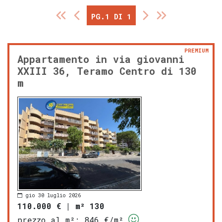
PG.1 DI 1
PREMIUM
Appartamento in via giovanni
XXIII 36, Teramo Centro di 130
m
gio 30 luglio 2026
110.000 €
|
m² 130
prezzo al m²:
846 €/m²