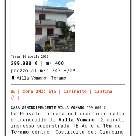
mar 14 aprile 2026
299.000 €
|
m² 400
prezzo al m²:
747 €/m²
Villa Vomano, Teramo
zona OMI: E16
caminetto
cantina
CASA SEMINDIPENDENTE
VILLA VOMANO
299.000 €
Da Privato. ituata nel quartiere calmo
e tranquillo di
Villa Vomano
, 2 minuti
ingresso superstrada TE-Aq e a 10m da
Teramo
centro. Costituita da: Giardino