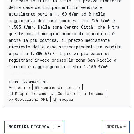
In media in tutta la città, il prezzo richiesto
delle case semindipendenti in vendita è
attualmente pari a
1.100 €/m²
ed è nella
maggioranza dei casi compreso tra
725 €/m²
e
1.585 €/m²
.
Nella
zona Centro Città
, che è tra
quelle con il maggior numero di annunci ed è
anche la più costosa, il prezzo mediamente
richiesto delle case semindipendenti in vendita
è pari a
1.300 €/m²
.
I prezzi più bassi si
registrano invece presso la
zona San Nicolò a
Tordino
e raggiungono in media
1.150 €/m²
.
LEGGI ANCORA
ALTRE INFORMAZIONI
Teramo
Comune di Teramo
Mappa: Teramo
Quotazioni a Teramo
Quotazioni OMI
Geopoi
MODIFICA RICERCA
ORDINA