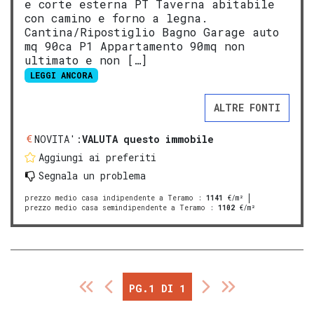
e corte esterna PT Taverna abitabile
con camino e forno a legna.
Cantina/Ripostiglio Bagno Garage auto
mq 90ca P1 Appartamento 90mq non
ultimato e non […]
LEGGI ANCORA
ALTRE FONTI
NOVITA':
VALUTA questo immobile
Aggiungi ai preferiti
Segnala un problema
prezzo medio casa indipendente a Teramo
:
1141
€/m²
prezzo medio casa semindipendente a Teramo
:
1102
€/m²
PG.1 DI 1