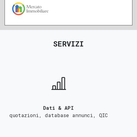
QUALSIASI SUPERFICIE
A
B
C
D
E
F
G
SERVIZI
Dati & API
quotazioni, database annunci,
QIC