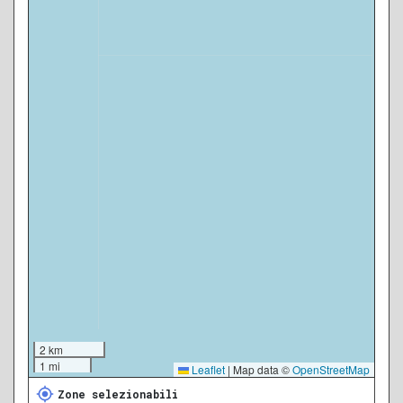
2 km
1 mi
Leaflet
|
Map data ©
OpenStreetMap
Zone selezionabili