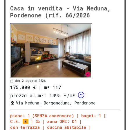
Casa in vendita - Via Meduna,
Pordenone (rif. 66/2026
dom 2 agosto 2026
175.000 €
|
m² 117
prezzo al m²:
1495 €/m²
Via Meduna, Borgomeduna, Pordenone
piano: 1 (SENZA ascensore)
bagni: 1
C.E.
E
zona OMI: D1
con terrazza
cucina abitabile