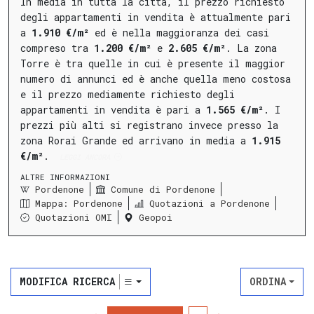
In media in tutta la città, il prezzo richiesto
degli appartamenti in vendita è attualmente pari
a
1.910 €/m²
ed è nella maggioranza dei casi
compreso tra
1.200 €/m²
e
2.605 €/m²
.
La
zona
Torre
è tra quelle in cui è presente il maggior
numero di annunci ed è anche quella meno costosa
e il prezzo mediamente richiesto degli
appartamenti in vendita è pari a
1.565 €/m²
.
I
prezzi più alti si registrano invece presso la
zona Rorai Grande
ed arrivano in media a
1.915
€/m²
.
LEGGI ANCORA
ALTRE INFORMAZIONI
Pordenone
Comune di Pordenone
Mappa: Pordenone
Quotazioni a Pordenone
Quotazioni OMI
Geopoi
MODIFICA RICERCA
ORDINA