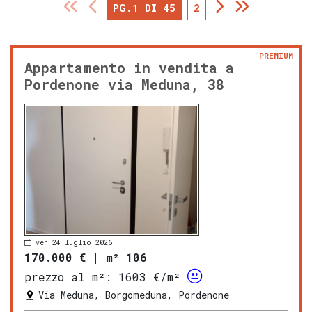
PG.1 DI 45
2
PREMIUM
Appartamento in vendita a
Pordenone via Meduna, 38
ven 24 luglio 2026
170.000 €
|
m² 106
prezzo al m²:
1603 €/m²
Via Meduna, Borgomeduna, Pordenone