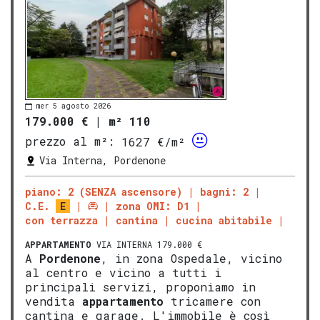
mer 5 agosto 2026
179.000 €
|
m² 110
prezzo al m²:
1627 €/m²
Via Interna, Pordenone
piano: 2 (SENZA ascensore)
bagni: 2
C.E.
E
zona OMI: D1
con terrazza
cantina
cucina abitabile
APPARTAMENTO
VIA INTERNA 179.000 €
A
Pordenone
, in zona Ospedale, vicino
al centro e vicino a tutti i
principali servizi, proponiamo in
vendita
appartamento
tricamere con
cantina e garage. L'immobile è così