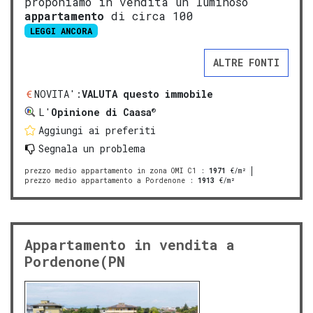
proponiamo in vendita un luminoso
appartamento
di circa 100
LEGGI ANCORA
ALTRE FONTI
NOVITA':
VALUTA questo immobile
®
L'
Opinione di Caasa
Aggiungi ai preferiti
Segnala un problema
prezzo medio appartamento in zona OMI C1
:
1971
€/m²
prezzo medio appartamento a Pordenone
:
1913
€/m²
Appartamento in vendita a
Pordenone(PN