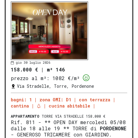
gio 30 luglio 2026
158.000 €
|
m² 146
prezzo al m²:
1082 €/m²
Via Stradelle, Torre, Pordenone
bagni: 1
zona OMI: D1
con terrazza
cantina
cucina abitabile
APPARTAMENTO
TORRE VIA STRADELLE 158.000 €
Rif. 811 - ** OPEN DAY mercoledì 05/08
dalle 18 alle 19 ** TORRE di
PORDENONE
- GENEROSO TRICAMERE con GIARDINO.