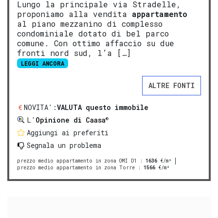
Lungo la principale via Stradelle,
proponiamo alla vendita
appartamento
al piano mezzanino di complesso
condominiale dotato di bel parco
comune. Con ottimo affaccio su due
fronti nord sud, l’a […]
LEGGI ANCORA
ALTRE FONTI
NOVITA':
VALUTA questo immobile
®
L'
Opinione di Caasa
Aggiungi ai preferiti
Segnala un problema
prezzo medio appartamento in zona OMI D1
:
1636
€/m²
prezzo medio appartamento in zona Torre
:
1566
€/m²