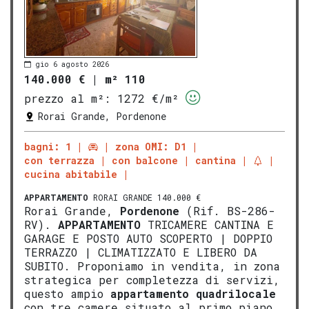
gio 6 agosto 2026
140.000 €
|
m² 110
prezzo al m²:
1272 €/m²
Rorai Grande, Pordenone
bagni: 1
zona OMI: D1
con terrazza
con balcone
cantina
cucina abitabile
APPARTAMENTO
RORAI GRANDE 140.000 €
Rorai Grande,
Pordenone
(Rif. BS-286-
RV).
APPARTAMENTO
TRICAMERE CANTINA E
GARAGE E POSTO AUTO SCOPERTO | DOPPIO
TERRAZZO | CLIMATIZZATO E LIBERO DA
SUBITO. Proponiamo in vendita, in zona
strategica per completezza di servizi,
questo ampio
appartamento
quadrilocale
con tre camere situato al primo piano