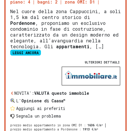
piano: 4
bagni: 2
zona OMI: D1
Nel cuore della zona Cappuccini, a soli
1,5 km dal centro storico di
Pordenone
, proponiamo un esclusivo
condominio in fase di costruzione,
caratterizzato da un design moderno ed
elegante, all’avanguardia nella
tecnologia. Gli
appartamenti
, […]
LEGGI ANCORA
ULTERIORI DETTAGLI
NOVITA':
VALUTA questo immobile
®
L'
Opinione di Caasa
Aggiungi ai preferiti
Segnala un problema
prezzo medio appartamento in zona OMI D1
:
1636
€/m²
prezzo medio appartamento a Pordenone
:
1913
€/m²