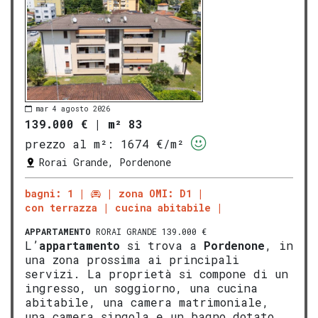
mar 4 agosto 2026
139.000 €
|
m² 83
prezzo al m²:
1674 €/m²
Rorai Grande, Pordenone
bagni: 1
zona OMI: D1
con terrazza
cucina abitabile
APPARTAMENTO
RORAI GRANDE 139.000 €
L’
appartamento
si trova a
Pordenone
, in
una zona prossima ai principali
servizi. La proprietà si compone di un
ingresso, un soggiorno, una cucina
abitabile, una camera matrimoniale,
una camera singola e un bagno dotato