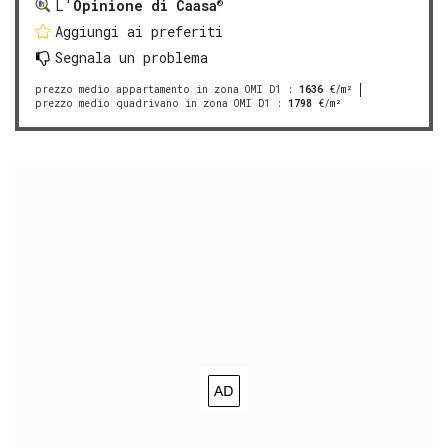
®
L'
Opinione di Caasa
Aggiungi ai preferiti
Segnala un problema
prezzo medio appartamento in zona OMI D1
:
1636
€/m²
prezzo medio quadrivano in zona OMI D1
:
1798
€/m²