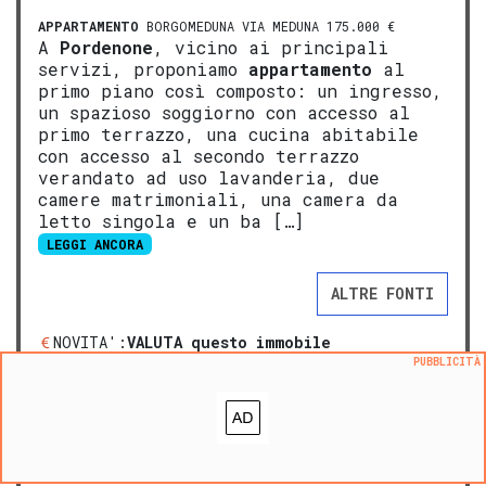
APPARTAMENTO
BORGOMEDUNA VIA MEDUNA 175.000 €
A
Pordenone
, vicino ai principali
servizi, proponiamo
appartamento
al
primo piano così composto: un ingresso,
un spazioso soggiorno con accesso al
primo terrazzo, una cucina abitabile
con accesso al secondo terrazzo
verandato ad uso lavanderia, due
camere matrimoniali, una camera da
letto singola e un ba […]
LEGGI ANCORA
ALTRE FONTI
NOVITA':
VALUTA questo immobile
PUBBLICITÀ
®
L'
Opinione di Caasa
Aggiungi ai preferiti
Segnala un problema
prezzo medio appartamento in zona OMI D1
:
1636
€/m²
prezzo medio casa indipendente in zona OMI D1
:
1590
€/m²