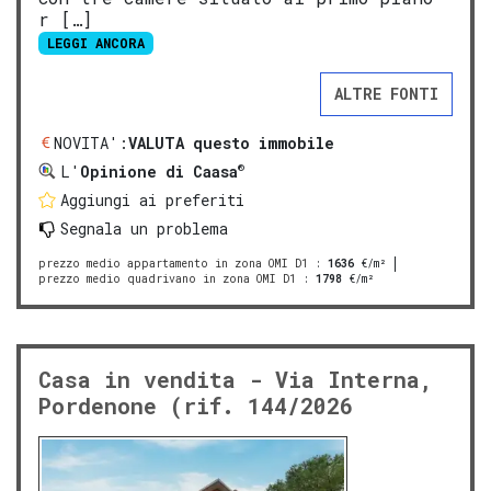
r […]
LEGGI ANCORA
ALTRE FONTI
NOVITA':
VALUTA questo immobile
®
L'
Opinione di Caasa
Aggiungi ai preferiti
Segnala un problema
prezzo medio appartamento in zona OMI D1
:
1636
€/m²
prezzo medio quadrivano in zona OMI D1
:
1798
€/m²
Casa in vendita - Via Interna,
Pordenone (rif. 144/2026