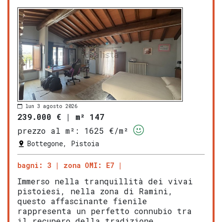
lun 3 agosto 2026
239.000 €
|
m² 147
prezzo al m²:
1625 €/m²
Bottegone, Pistoia
bagni: 3
zona OMI: E7
Immerso nella tranquillità dei vivai
pistoiesi, nella zona di Ramini,
questo affascinante fienile
rappresenta un perfetto connubio tra
il recupero della tradizione