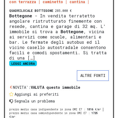
con terrazza
caminetto
cantina
QUADRILOCALE
BOTTEGONE
285.000 €
Bottegone
- In vendita terratetto
angolare ristrutturato finemente con
resede, cantina e garage di 32 mq. L'
immobile si trova a
Bottegone
, vicina
ai servizi come scuole, alimentari e
bar. Le fermate degli autobus ed il
vicino casello autostradale consentono
facili e comodi spostamenti. Si tratta
di una […]
LEGGI ANCORA
ALTRE FONTI
NOVITA':
VALUTA questo immobile
Aggiungi ai preferiti
Segnala un problema
prezzo medio casa indipendente in zona OMI E7
:
1816
€/m²
prezzo medio casa semindipendente in zona OMI E7
:
1725
€/m²