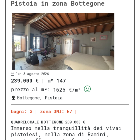
Pistoia in zona Bottegone
lun 3 agosto 2026
239.000 €
|
m² 147
prezzo al m²:
1625 €/m²
Bottegone, Pistoia
bagni: 3
zona OMI: E7
QUADRILOCALE
BOTTEGONE
239.000 €
Immerso nella tranquillità dei vivai
pistoiesi, nella zona di Ramini,