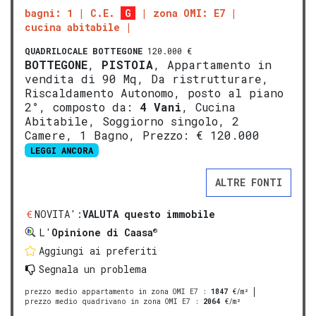
bagni: 1
C.E.
G
zona OMI: E7
cucina abitabile
QUADRILOCALE
BOTTEGONE
120.000 €
BOTTEGONE
,
PISTOIA
, Appartamento in
vendita di 90 Mq, Da ristrutturare,
Riscaldamento Autonomo, posto al piano
2°, composto da:
4 Vani
, Cucina
Abitabile, Soggiorno singolo, 2
Camere, 1 Bagno, Prezzo: € 120.000
LEGGI ANCORA
ALTRE FONTI
NOVITA':
VALUTA questo immobile
®
L'
Opinione di Caasa
Aggiungi ai preferiti
Segnala un problema
prezzo medio appartamento in zona OMI E7
:
1847
€/m²
prezzo medio quadrivano in zona OMI E7
:
2064
€/m²