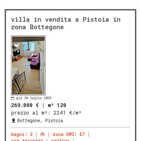
villa in vendita a Pistoia in
zona Bottegone
gio 30 luglio 2026
269.000 €
|
m² 120
prezzo al m²:
2241 €/m²
Bottegone, Pistoia
bagni: 2
zona OMI: E7
con terrazza
cantina