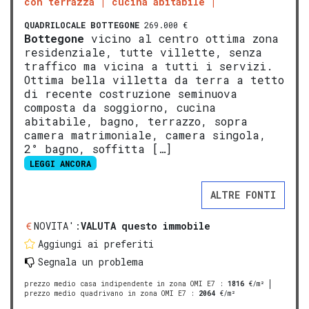
con terrazza
cucina abitabile
QUADRILOCALE
BOTTEGONE
269.000 €
Bottegone
vicino al centro ottima zona
residenziale, tutte villette, senza
traffico ma vicina a tutti i servizi.
Ottima bella villetta da terra a tetto
di recente costruzione seminuova
composta da soggiorno, cucina
abitabile, bagno, terrazzo, sopra
camera matrimoniale, camera singola,
2° bagno, soffitta […]
LEGGI ANCORA
ALTRE FONTI
NOVITA':
VALUTA questo immobile
Aggiungi ai preferiti
Segnala un problema
prezzo medio casa indipendente in zona OMI E7
:
1816
€/m²
prezzo medio quadrivano in zona OMI E7
:
2064
€/m²