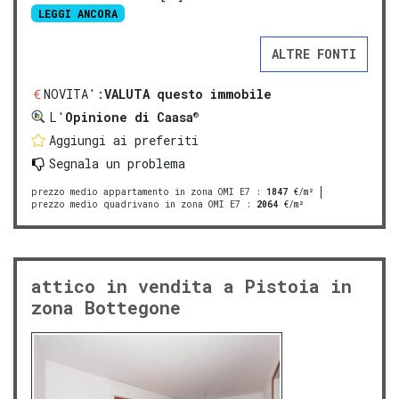
LEGGI ANCORA
ALTRE FONTI
NOVITA':
VALUTA questo immobile
®
L'
Opinione di Caasa
Aggiungi ai preferiti
Segnala un problema
prezzo medio appartamento in zona OMI E7
:
1847
€/m²
prezzo medio quadrivano in zona OMI E7
:
2064
€/m²
attico in vendita a Pistoia in
zona Bottegone