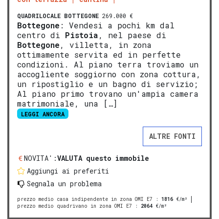
QUADRILOCALE
BOTTEGONE
269.000 €
Bottegone
: Vendesi a pochi km dal
centro di
Pistoia
, nel paese di
Bottegone
, villetta, in zona
ottimamente servita ed in perfette
condizioni. Al piano terra troviamo un
accogliente soggiorno con zona cottura,
un ripostiglio e un bagno di servizio;
Al piano primo trovano un'ampia camera
matrimoniale, una […]
LEGGI ANCORA
ALTRE FONTI
NOVITA':
VALUTA questo immobile
Aggiungi ai preferiti
Segnala un problema
prezzo medio casa indipendente in zona OMI E7
:
1816
€/m²
prezzo medio quadrivano in zona OMI E7
:
2064
€/m²