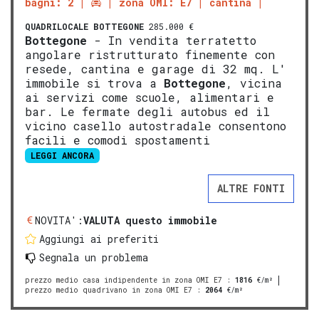
bagni: 2
zona OMI: E7
cantina
QUADRILOCALE
BOTTEGONE
285.000 €
Bottegone
- In vendita terratetto
angolare ristrutturato finemente con
resede, cantina e garage di 32 mq. L'
immobile si trova a
Bottegone
, vicina
ai servizi come scuole, alimentari e
bar. Le fermate degli autobus ed il
vicino casello autostradale consentono
facili e comodi spostamenti
LEGGI ANCORA
ALTRE FONTI
NOVITA':
VALUTA questo immobile
Aggiungi ai preferiti
Segnala un problema
prezzo medio casa indipendente in zona OMI E7
:
1816
€/m²
prezzo medio quadrivano in zona OMI E7
:
2064
€/m²