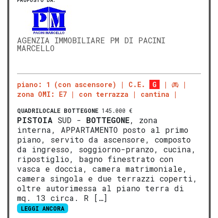
PROPOSTO DA:
AGENZIA IMMOBILIARE PM DI PACINI
MARCELLO
piano: 1 (con ascensore)
C.E.
G
zona OMI: E7
con terrazza
cantina
QUADRILOCALE
BOTTEGONE
145.000 €
PISTOIA
SUD -
BOTTEGONE
, zona
interna, APPARTAMENTO posto al primo
piano, servito da ascensore, composto
da ingresso, soggiorno-pranzo, cucina,
ripostiglio, bagno finestrato con
vasca e doccia, camera matrimoniale,
camera singola e due terrazzi coperti,
oltre autorimessa al piano terra di
mq. 13 circa. R […]
LEGGI ANCORA