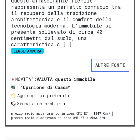
questo affascinante fienile
rappresenta un perfetto connubio tra
il recupero della tradizione
architettonica e il comfort della
tecnologia moderna. L'immobile si
presenta sollevato di circa 40
centimetri dal suolo, una
caratteristica c […]
LEGGI ANCORA
ALTRE FONTI
NOVITA':
VALUTA questo immobile
®
L'
Opinione di Caasa
Aggiungi ai preferiti
Segnala un problema
prezzo medio appartamento in zona OMI E7
:
1847
€/m²
prezzo medio quadrivano in zona OMI E7
:
2064
€/m²