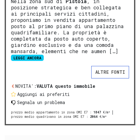
Nella zona sud di
Pistoia
, in
posizione strategica e ben collegata
ai principali servizi cittadini,
proponiamo in vendita appartamento
posto al primo piano di una palazzina
quadrifamiliare. La proprietà è
completata da posto auto coperto,
giardino esclusivo e da una comoda
mansarda, elementi che ne aumen […]
LEGGI ANCORA
ALTRE FONTI
NOVITA':
VALUTA questo immobile
Aggiungi ai preferiti
Segnala un problema
prezzo medio appartamento in zona OMI E7
:
1847
€/m²
prezzo medio quadrivano in zona OMI E7
:
2064
€/m²