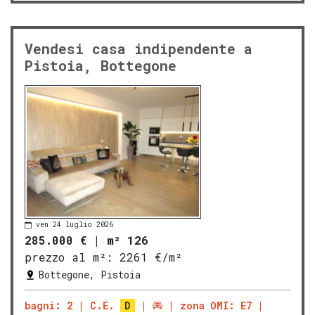
Vendesi casa indipendente a
Pistoia, Bottegone
ven 24 luglio 2026
285.000 €
|
m² 126
prezzo al m²:
2261 €/m²
Bottegone, Pistoia
bagni: 2
C.E.
D
zona OMI: E7