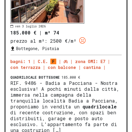
ven 3 luglio 2026
185.000 €
|
m² 74
prezzo al m²:
2500 €/m²
Bottegone, Pistoia
bagni: 1
C.E.
F
zona OMI: E7
con terrazza
con balcone
cantina
QUADRILOCALE
BOTTEGONE
185.000 €
RIF. 9486 - Badia a Pacciana - Nostra
esclusiva! A pochi minuti dalla città,
immersa nella campagna della
tranquilla località Badia a Pacciana,
proponiamo in vendita un
quadrilocale
di recente costruzione, con spazi ben
distribuiti, garage e posto auto
esclusivo. L'appartamento fa parte di
una costruzion […]