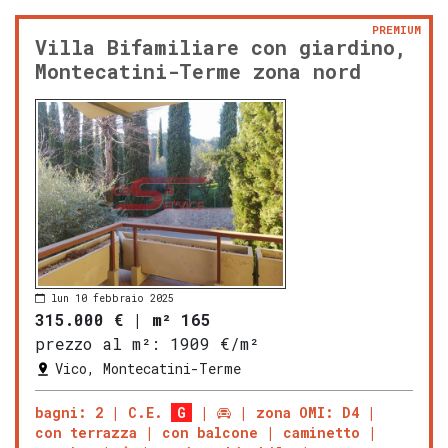
PREMIUM
Villa Bifamiliare con giardino,
Montecatini-Terme zona nord
lun 10 febbraio 2025
315.000 €
|
m² 165
prezzo al m²:
1909 €/m²
Vico, Montecatini-Terme
bagni: 2
C.E.
G
zona OMI: D4
con terrazza
con balcone
caminetto