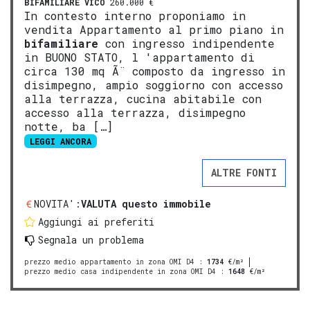
BIFAMILIARE
VICO
260.000 €
In contesto interno proponiamo in
vendita Appartamento al primo piano in
bifamiliare
con ingresso indipendente
in BUONO STATO, l 'appartamento di
circa 130 mq Ã¨ composto da ingresso in
disimpegno, ampio soggiorno con accesso
alla terrazza, cucina abitabile con
accesso alla terrazza, disimpegno
notte, ba […]
LEGGI ANCORA
ALTRE FONTI
NOVITA':
VALUTA questo immobile
Aggiungi ai preferiti
Segnala un problema
prezzo medio appartamento in zona OMI D4
:
1734
€/m²
prezzo medio casa indipendente in zona OMI D4
:
1648
€/m²