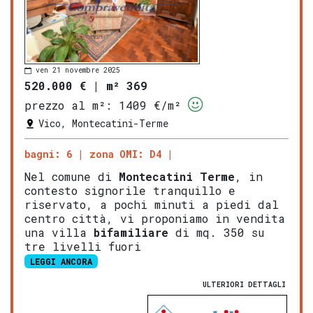
ven 21 novembre 2025
520.000 €
|
m² 369
prezzo al m²:
1409 €/m²
Vico, Montecatini-Terme
bagni: 6
zona OMI: D4
Nel comune di
Montecatini Terme
, in
contesto signorile tranquillo e
riservato, a pochi minuti a piedi dal
centro città, vi proponiamo in vendita
una villa
bifamiliare
di mq. 350 su
tre livelli fuori
LEGGI ANCORA
ULTERIORI DETTAGLI