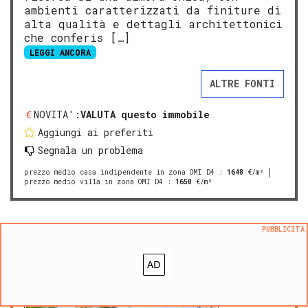
ambienti caratterizzati da finiture di
alta qualità e dettagli architettonici
che conferis […]
LEGGI ANCORA
ALTRE FONTI
NOVITA':
VALUTA questo immobile
Aggiungi ai preferiti
Segnala un problema
prezzo medio casa indipendente in zona OMI D4
:
1648
€/m²
prezzo medio villa in zona OMI D4
:
1650
€/m²
PUBBLICITÀ
PREMIUM
Villa bifamiliare in vendita a
Montecatini-Terme via Enrico
Magnani, 5/y