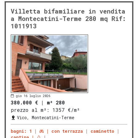
Villetta bifamiliare in vendita
a Montecatini-Terme 280 mq Rif:
1011913
gio 16 luglio 2026
380.000 €
|
m² 280
prezzo al m²:
1357 €/m²
Vico, Montecatini-Terme
bagni: 1
con terrazza
caminetto
cantina