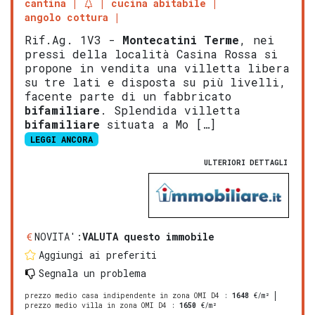
cantina
cucina abitabile
angolo cottura
Rif.Ag. 1V3 -
Montecatini Terme
, nei
pressi della località Casina Rossa si
propone in vendita una villetta libera
su tre lati e disposta su più livelli,
facente parte di un fabbricato
bifamiliare
. Splendida villetta
bifamiliare
situata a Mo […]
LEGGI ANCORA
ULTERIORI DETTAGLI
NOVITA':
VALUTA questo immobile
Aggiungi ai preferiti
Segnala un problema
prezzo medio casa indipendente in zona OMI D4
:
1648
€/m²
prezzo medio villa in zona OMI D4
:
1650
€/m²