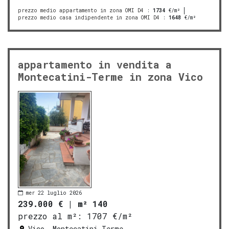
prezzo medio appartamento in zona OMI D4
:
1734
€/m²
prezzo medio casa indipendente in zona OMI D4
:
1648
€/m²
appartamento in vendita a
Montecatini-Terme in zona Vico
mer 22 luglio 2026
239.000 €
|
m² 140
prezzo al m²:
1707 €/m²
Vico, Montecatini-Terme