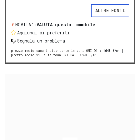
ALTRE FONTI
NOVITA':
VALUTA questo immobile
Aggiungi ai preferiti
Segnala un problema
prezzo medio casa indipendente in zona OMI D4
:
1648
€/m²
prezzo medio villa in zona OMI D4
:
1650
€/m²