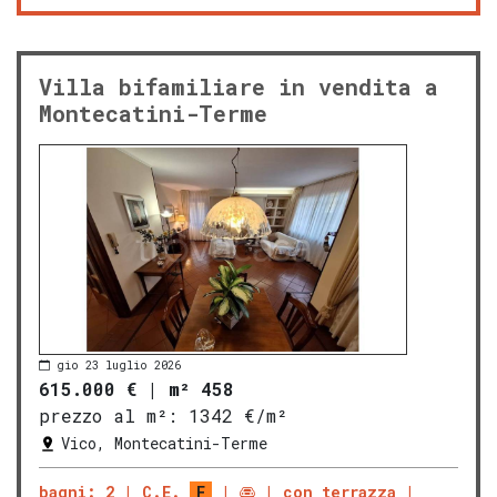
Villa bifamiliare in vendita a
Montecatini-Terme
gio 23 luglio 2026
615.000 €
|
m² 458
prezzo al m²:
1342 €/m²
Vico, Montecatini-Terme
bagni: 2
C.E.
F
con terrazza