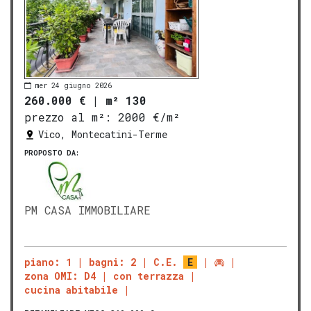
mer 24 giugno 2026
260.000 €
|
m² 130
prezzo al m²:
2000 €/m²
Vico, Montecatini-Terme
PROPOSTO DA:
PM CASA IMMOBILIARE
piano: 1
bagni: 2
C.E.
E
zona OMI: D4
con terrazza
cucina abitabile