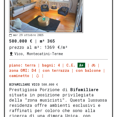
mer 29 ottobre 2025
500.000 €
|
m² 365
prezzo al m²:
1369 €/m²
Vico, Montecatini-Terme
piano: terra
bagni: 4
C.E.
A+
zona OMI: D4
con terrazza
con balcone
caminetto
BIFAMILIARE
VICO
500.000 €
Prestigiosa Porzione di
Bifamiliare
situata in posizione privilegiata
della "zona musicisti". Questa lussuosa
residenza offre ambienti esclusivi e
raffinati per coloro che sono alla
ricerca di una dimora Unica, con