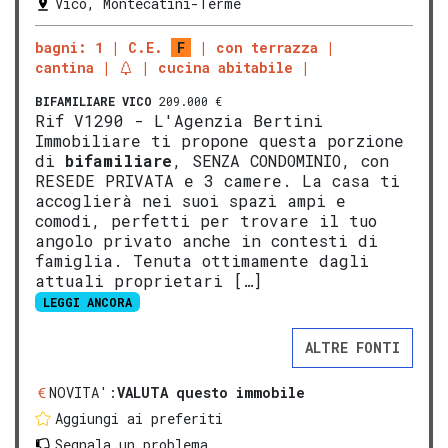
Vico, Montecatini-Terme
bagni: 1
C.E.
F
con terrazza
cantina
cucina abitabile
BIFAMILIARE
VICO
209.000 €
Rif V1290 - L'Agenzia Bertini
Immobiliare ti propone questa porzione
di
bifamiliare
, SENZA CONDOMINIO, con
RESEDE PRIVATA e 3 camere. La casa ti
accoglierà nei suoi spazi ampi e
comodi, perfetti per trovare il tuo
angolo privato anche in contesti di
famiglia. Tenuta ottimamente dagli
attuali proprietari […]
LEGGI ANCORA
ALTRE FONTI
NOVITA':
VALUTA questo immobile
Aggiungi ai preferiti
Segnala un problema