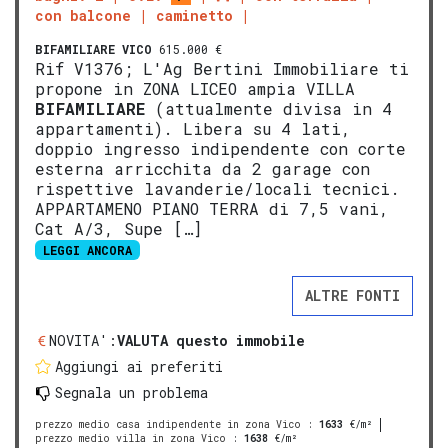
con balcone
caminetto
BIFAMILIARE
VICO
615.000 €
Rif V1376; L'Ag Bertini Immobiliare ti
propone in ZONA LICEO ampia VILLA
BIFAMILIARE
(attualmente divisa in 4
appartamenti). Libera su 4 lati,
doppio ingresso indipendente con corte
esterna arricchita da 2 garage con
rispettive lavanderie/locali tecnici.
APPARTAMENO PIANO TERRA di 7,5 vani,
Cat A/3, Supe […]
LEGGI ANCORA
ALTRE FONTI
NOVITA':
VALUTA questo immobile
Aggiungi ai preferiti
Segnala un problema
prezzo medio casa indipendente in zona Vico
:
1633
€/m²
prezzo medio villa in zona Vico
:
1638
€/m²