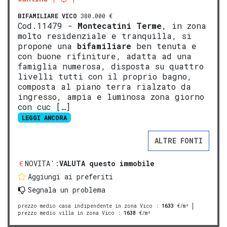
BIFAMILIARE
VICO
380.000 €
Cod.11479 -
Montecatini Terme
, in zona
molto residenziale e tranquilla, si
propone una
bifamiliare
ben tenuta e
con buone rifiniture, adatta ad una
famiglia numerosa, disposta su quattro
livelli tutti con il proprio bagno,
composta al piano terra rialzato da
ingresso, ampia e luminosa zona giorno
con cuc […]
LEGGI ANCORA
ALTRE FONTI
NOVITA':
VALUTA questo immobile
Aggiungi ai preferiti
Segnala un problema
prezzo medio casa indipendente in zona Vico
:
1633
€/m²
prezzo medio villa in zona Vico
:
1638
€/m²