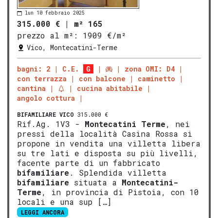
lun 10 febbraio 2025
315.000 €
|
m² 165
prezzo al m²:
1909 €/m²
Vico, Montecatini-Terme
bagni: 2
C.E.
G
zona OMI: D4
con terrazza
con balcone
caminetto
cantina
cucina abitabile
angolo cottura
BIFAMILIARE
VICO
315.000 €
Rif.Ag. 1V3 -
Montecatini Terme
, nei
pressi della località Casina Rossa si
propone in vendita una villetta libera
su tre lati e disposta su più livelli,
facente parte di un fabbricato
bifamiliare
. Splendida villetta
bifamiliare
situata a
Montecatini-
Terme
, in provincia di Pistoia, con 10
locali e una sup […]
LEGGI ANCORA