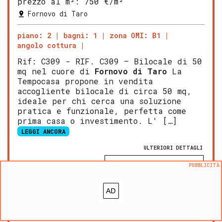
prezzo al m²:
750 €/m²
Fornovo di Taro
piano: 2
bagni: 1
zona OMI: B1
angolo cottura
Rif: C309 - RIF. C309 – Bilocale di 50
mq nel cuore di
Fornovo di Taro
La
Tempocasa propone in vendita
accogliente bilocale di circa 50 mq,
ideale per chi cerca una soluzione
pratica e funzionale, perfetta come
prima casa o investimento. L' […]
LEGGI ANCORA
ULTERIORI DETTAGLI
PUBBLICITÀ
NOVITA':
VALUTA questo immobile
Aggiungi ai preferiti