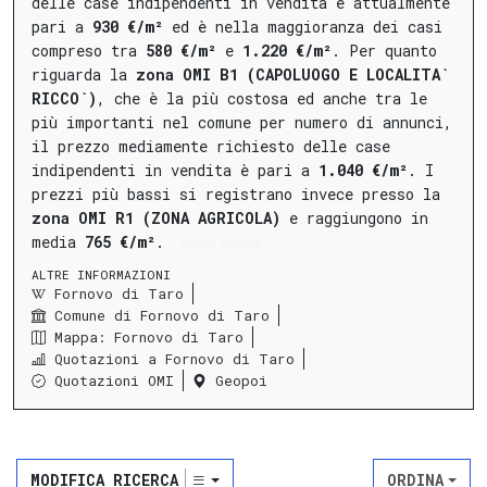
delle case indipendenti in vendita è attualmente
pari a
930 €/m²
ed è nella maggioranza dei casi
compreso tra
580 €/m²
e
1.220 €/m²
.
Per quanto
riguarda la
zona OMI B1 (CAPOLUOGO E LOCALITA`
RICCO`)
, che è la più costosa ed anche tra le
più importanti nel comune per numero di annunci,
il prezzo mediamente richiesto delle case
indipendenti in vendita è pari a
1.040 €/m²
.
I
prezzi più bassi si registrano invece presso la
zona OMI R1 (ZONA AGRICOLA)
e raggiungono in
media
765 €/m²
.
LEGGI ANCORA
ALTRE INFORMAZIONI
Fornovo di Taro
Comune di Fornovo di Taro
Mappa: Fornovo di Taro
Quotazioni a Fornovo di Taro
Quotazioni OMI
Geopoi
MODIFICA RICERCA
ORDINA