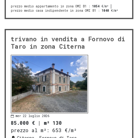
prezzo medio appartamento in zona OMI B1
:
1054
€/m²
prezzo medio casa indipendente in zona OMI B1
:
1040
€/m²
trivano in vendita a Fornovo di
Taro in zona Citerna
mer 22 luglio 2026
85.000 €
|
m² 130
prezzo al m²:
653 €/m²
Citerna, Fornovo di Taro