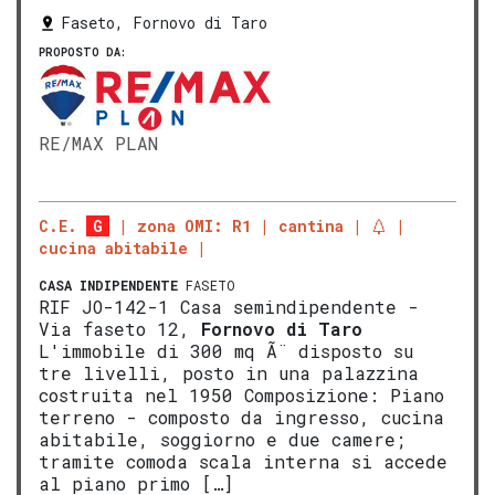
Faseto, Fornovo di Taro
PROPOSTO DA:
RE/MAX PLAN
C.E.
G
zona OMI: R1
cantina
cucina abitabile
CASA INDIPENDENTE
FASETO
RIF JO-142-1 Casa semindipendente -
Via faseto 12,
Fornovo di Taro
L'immobile di 300 mq Ã¨ disposto su
tre livelli, posto in una palazzina
costruita nel 1950 Composizione: Piano
terreno - composto da ingresso, cucina
abitabile, soggiorno e due camere;
tramite comoda scala interna si accede
al piano primo […]