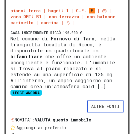
piano: terra
bagni: 1
C.E.
F
zona OMI: B1
con terrazza
con balcone
caminetto
cantina
CASA INDIPENDENTE
RICCÒ 190.000 €
Nel comune di
Fornovo di Taro
, nella
tranquilla località di Riccò, è
disponibile un quadrilocale in
bifamiliare
che offre un ambiente
accogliente e funzionale. L'immobile
si trova al piano rialzato e si
estende su una superficie di 125 mq.
All'interno, un ampio soggiorno con
camino crea un'atmosfera cald […]
LEGGI ANCORA
ALTRE FONTI
NOVITA':
VALUTA questo immobile
Aggiungi ai preferiti