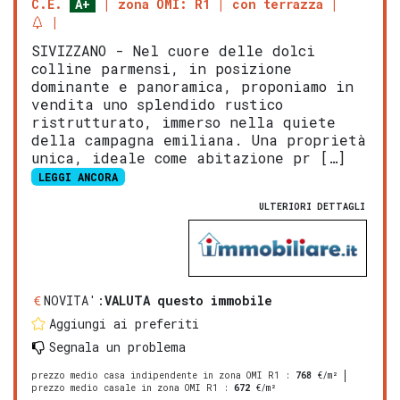
C.E.
A+
zona OMI: R1
con terrazza
SIVIZZANO - Nel cuore delle dolci
colline parmensi, in posizione
dominante e panoramica, proponiamo in
vendita uno splendido rustico
ristrutturato, immerso nella quiete
della campagna emiliana. Una proprietà
unica, ideale come abitazione pr […]
LEGGI ANCORA
ULTERIORI DETTAGLI
NOVITA':
VALUTA questo immobile
Aggiungi ai preferiti
Segnala un problema
prezzo medio casa indipendente in zona OMI R1
:
768
€/m²
prezzo medio casale in zona OMI R1
:
672
€/m²