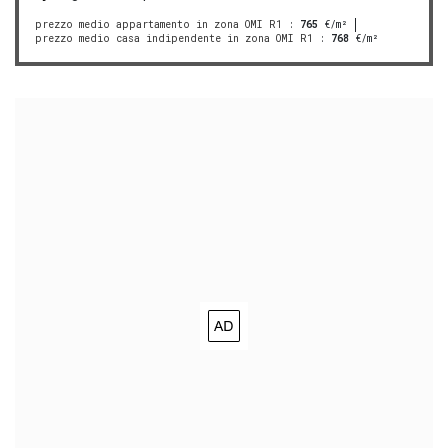
prezzo medio appartamento in zona OMI R1
:
765
€/m²
prezzo medio casa indipendente in zona OMI R1
:
768
€/m²