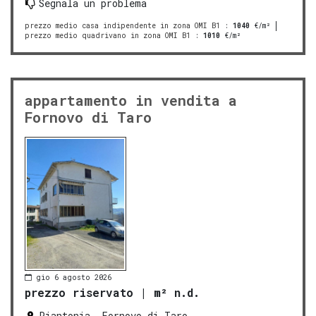
Segnala un problema
prezzo medio casa indipendente in zona OMI B1
:
1040
€/m²
prezzo medio quadrivano in zona OMI B1
:
1010
€/m²
appartamento in vendita a
Fornovo di Taro
gio 6 agosto 2026
prezzo riservato
|
m² n.d.
Piantonia, Fornovo di Taro