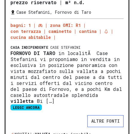
prezzo riservato
|
m² n.d.
Case Stefanini, Fornovo di Taro
bagni: 1
zona OMI: R1
con terrazza
caminetto
cantina
cucina abitabile
CASA INDIPENDENTE
CASE STEFANINI
FORNOVO DI TARO
in localitÃ Case
Stefanini vi proponiamo in vendita in
esclusiva in posizione panoramica con
vista mozzafiato sulla vallata a pochi
minuti dal centro del paese a da tutti
i servizi offerti dal vicino centro
del paese di Fornovo, e a pochi Km dal
casello autostradale splendida
villetta
Bi […]
LEGGI ANCORA
ALTRE FONTI