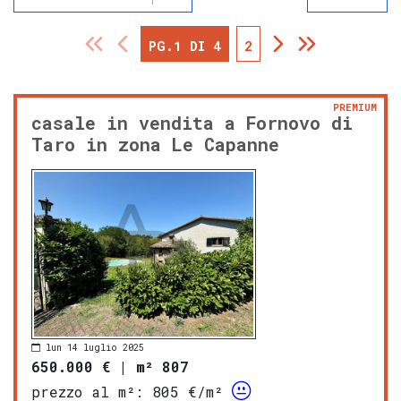
PG.1 DI 4
2
PREMIUM
casale in vendita a Fornovo di
Taro in zona Le Capanne
lun 14 luglio 2025
650.000 €
|
m² 807
prezzo al m²:
805 €/m²