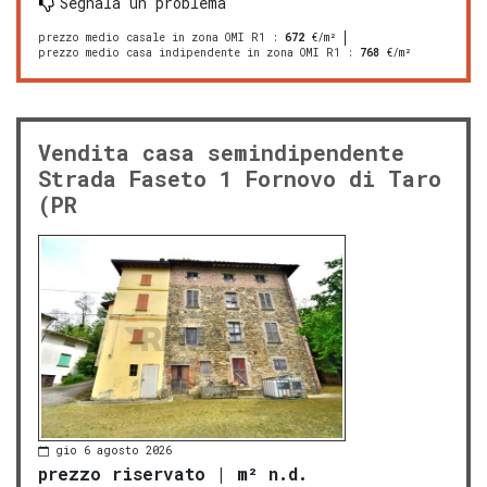
Segnala un problema
prezzo medio casale in zona OMI R1
:
672
€/m²
prezzo medio casa indipendente in zona OMI R1
:
768
€/m²
Vendita casa semindipendente
Strada Faseto 1 Fornovo di Taro
(PR
gio 6 agosto 2026
prezzo riservato
|
m² n.d.