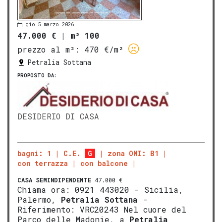
gio 5 marzo 2026
47.000 €
|
m² 100
prezzo al m²:
470 €/m²
Petralia Sottana
PROPOSTO DA:
DESIDERIO DI CASA
bagni: 1
C.E.
G
zona OMI: B1
con terrazza
con balcone
CASA SEMINDIPENDENTE
47.000 €
Chiama ora: 0921 443020 - Sicilia,
Palermo,
Petralia Sottana
-
Riferimento: VRC20243 Nel cuore del
Parco delle Madonie, a
Petralia