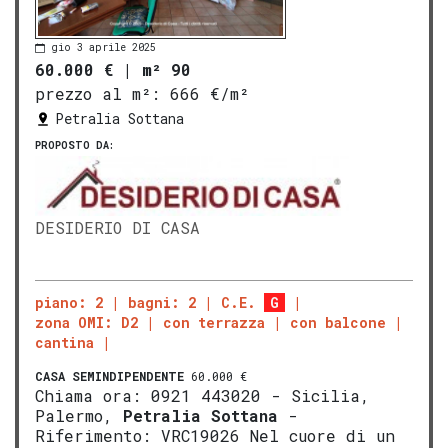
gio 3 aprile 2025
60.000 €
|
m² 90
prezzo al m²:
666 €/m²
Petralia Sottana
PROPOSTO DA:
DESIDERIO DI CASA
piano: 2
bagni: 2
C.E.
G
zona OMI: D2
con terrazza
con balcone
cantina
CASA SEMINDIPENDENTE
60.000 €
Chiama ora: 0921 443020 - Sicilia,
Palermo,
Petralia Sottana
-
Riferimento: VRC19026 Nel cuore di un