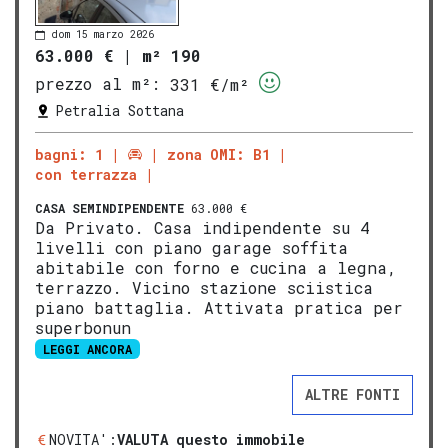
dom 15 marzo 2026
63.000 €
|
m² 190
prezzo al m²:
331 €/m²
Petralia Sottana
bagni: 1
zona OMI: B1
con terrazza
CASA SEMINDIPENDENTE
63.000 €
Da Privato. Casa indipendente su 4
livelli con piano garage soffita
abitabile con forno e cucina a legna,
terrazzo. Vicino stazione sciistica
piano battaglia. Attivata pratica per
superbonun
LEGGI ANCORA
ALTRE FONTI
NOVITA':
VALUTA questo immobile