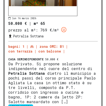
lun 16 marzo 2026
50.000 €
|
m² 65
prezzo al m²:
769 €/m²
Petralia Sottana
bagni: 1
zona OMI: B1
con terrazza
con balcone
CASA SEMINDIPENDENTE
50.000 €
Da Privato. Si propone soluzione
indipendente nel cuore del centro di
Petralia Sottana
dietro il municipio a
pochi passi del corso principale Paolo
Agliata La casa in ottimo stato è su
tre livelli, composto da P.T.
corridoio con ingresso a cucina e
bagno, 1P: 2 camere da letto 2P:
Salotto mansardato con […]