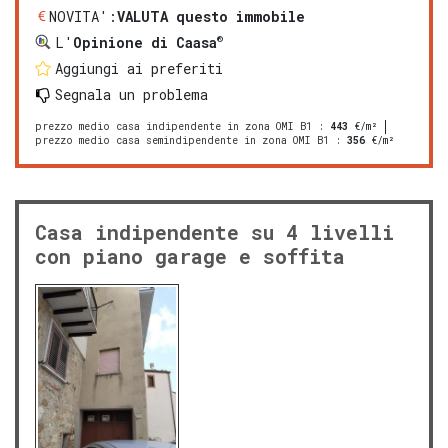
NOVITA':
VALUTA questo immobile
®
L'
Opinione di Caasa
Aggiungi ai preferiti
Segnala un problema
prezzo medio casa indipendente in zona OMI B1
:
443
€/m²
prezzo medio casa semindipendente in zona OMI B1
:
356
€/m²
Casa indipendente su 4 livelli
con piano garage e soffita