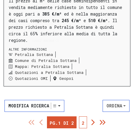
Il prezzo al m² delle case semindipendenti in
vendita mediamente richiesto in tutto il comune
è oggi pari a
385 €/m²
ed è nella maggioranza
dei casi compreso tra
245 €/m²
e
510 €/m²
.
Il
prezzo richiesto a Petralia Sottana è quindi
circa il 65% inferiore alla media di tutta la
regione.
LEGGI ANCORA
ALTRE INFORMAZIONI
Petralia Sottana
Comune di Petralia Sottana
Mappa: Petralia Sottana
Quotazioni a Petralia Sottana
Quotazioni OMI
Geopoi
MODIFICA RICERCA
ORDINA
PG.1 DI 2
2