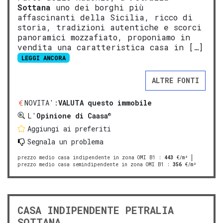
Sottana
uno dei borghi più
affascinanti della Sicilia, ricco di
storia, tradizioni autentiche e scorci
panoramici mozzafiato, proponiamo in
vendita una caratteristica casa in […]
LEGGI ANCORA
ALTRE FONTI
NOVITA':
VALUTA questo immobile
®
L'
Opinione di Caasa
Aggiungi ai preferiti
Segnala un problema
prezzo medio casa indipendente in zona OMI B1
:
443
€/m²
prezzo medio casa semindipendente in zona OMI B1
:
356
€/m²
CASA INDIPENDENTE PETRALIA
SOTTANA