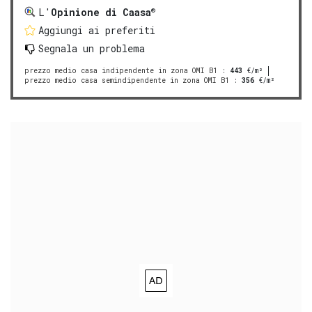
®
L'
Opinione di Caasa
Aggiungi ai preferiti
Segnala un problema
prezzo medio casa indipendente in zona OMI B1
:
443
€/m²
prezzo medio casa semindipendente in zona OMI B1
:
356
€/m²