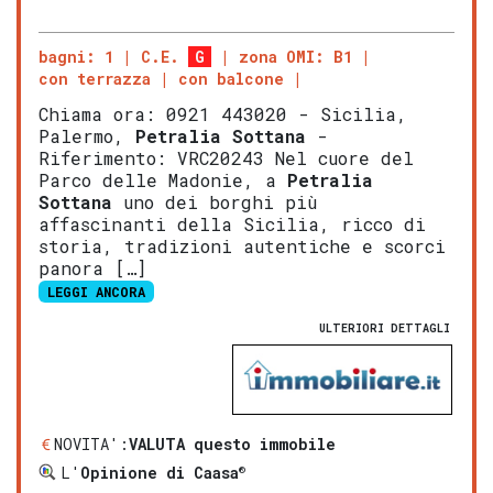
bagni: 1
C.E.
G
zona OMI: B1
con terrazza
con balcone
Chiama ora: 0921 443020 - Sicilia,
Palermo,
Petralia Sottana
-
Riferimento: VRC20243 Nel cuore del
Parco delle Madonie, a
Petralia
Sottana
uno dei borghi più
affascinanti della Sicilia, ricco di
storia, tradizioni autentiche e scorci
panora […]
LEGGI ANCORA
ULTERIORI DETTAGLI
NOVITA':
VALUTA questo immobile
®
L'
Opinione di Caasa