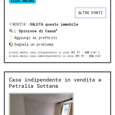
LEGGI ANCORA
ALTRE FONTI
NOVITA':
VALUTA questo immobile
®
L'
Opinione di Caasa
Aggiungi ai preferiti
Segnala un problema
prezzo medio casa indipendente in zona OMI B1
:
443
€/m²
prezzo medio casa semindipendente in zona OMI B1
:
356
€/m²
Casa indipendente in vendita a
Petralia Sottana