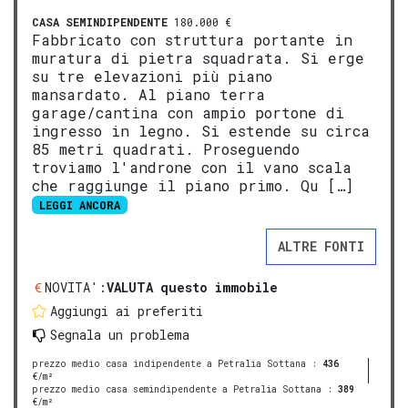
CASA SEMINDIPENDENTE
180.000 €
Fabbricato con struttura portante in
muratura di pietra squadrata. Si erge
su tre elevazioni più piano
mansardato. Al piano terra
garage/cantina con ampio portone di
ingresso in legno. Si estende su circa
85 metri quadrati. Proseguendo
troviamo l'androne con il vano scala
che raggiunge il piano primo. Qu […]
LEGGI ANCORA
ALTRE FONTI
NOVITA':
VALUTA questo immobile
Aggiungi ai preferiti
Segnala un problema
prezzo medio casa indipendente a Petralia Sottana
:
436
€/m²
prezzo medio casa semindipendente a Petralia Sottana
:
389
€/m²