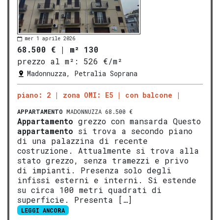
mer 1 aprile 2026
68.500 €
|
m² 130
prezzo al m²:
526 €/m²
Madonnuzza, Petralia Soprana
piano: 2
zona OMI: E5
con balcone
APPARTAMENTO
MADONNUZZA 68.500 €
Appartamento
grezzo con mansarda Questo
appartamento
si trova a secondo piano
di una palazzina di recente
costruzione. Attualmente si trova alla
stato grezzo, senza tramezzi e privo
di impianti. Presenza solo degli
infissi esterni e interni. Si estende
su circa 100 metri quadrati di
superficie. Presenta […]
LEGGI ANCORA