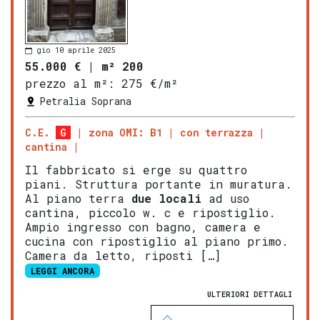
gio 10 aprile 2025
55.000 €
|
m² 200
prezzo al m²:
275 €/m²
Petralia Soprana
C.E.
G
zona OMI: B1
con terrazza
cantina
Il fabbricato si erge su quattro
piani. Struttura portante in muratura.
Al piano terra
due locali
ad uso
cantina, piccolo w. c e ripostiglio.
Ampio ingresso con bagno, camera e
cucina con ripostiglio al piano primo.
Camera da letto, riposti […]
LEGGI ANCORA
ULTERIORI DETTAGLI