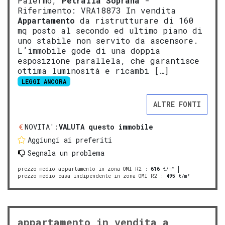
Palermo,
Petralia Soprana
-
Riferimento: VRA18873 In vendita
Appartamento
da ristrutturare di 160
mq posto al secondo ed ultimo piano di
uno stabile non servito da ascensore.
L’immobile gode di una doppia
esposizione parallela, che garantisce
ottima luminosità e ricambi […]
LEGGI ANCORA
ALTRE FONTI
NOVITA':
VALUTA questo immobile
Aggiungi ai preferiti
Segnala un problema
prezzo medio appartamento in zona OMI R2
:
616
€/m²
prezzo medio casa indipendente in zona OMI R2
:
495
€/m²
appartamento in vendita a