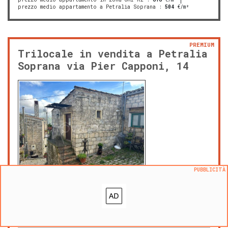
prezzo medio appartamento a Petralia Soprana
:
504
€/m²
PREMIUM
Trilocale in vendita a Petralia
Soprana via Pier Capponi, 14
PUBBLICITÀ
ven 23 gennaio 2026
38.000 €
|
m² 53
prezzo al m²:
716 €/m²
Pianello, Petralia Soprana