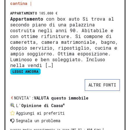
cantina
APPARTAMENTO
105.000 €
Appartamento
con box auto Si trova al
secondo piano di una palazzina
costruita negli anni 90. Abitabile e
con ottime rifiniture. Si compone di
cameretta, camera matrimoniale, bagno,
doppio servizio, ripostiglio, cucina e
ampio soggiorno. Ottima esposizione.
Luminoso e ben soleggiato. Incluso
nella vendi […]
LEGGI ANCORA
ALTRE FONTI
NOVITA':
VALUTA questo immobile
®
L'
Opinione di Caasa
Aggiungi ai preferiti
Segnala un problema
prezzo medio appartamento in zona OMI R2
:
616
€/m²