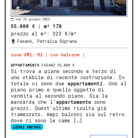
ven 26 giugno 2026
55.000 €
|
m² 170
prezzo al m²:
323 €/m²
Fasanò, Petralia Soprana
zona OMI: R2
con balcone
APPARTAMENTO
FASANÒ 55.000 €
Si trova a piano secondo e terzo di
uno stabile di recente costruzione. In
totale ci sono due
appartamenti
. Uno al
piano primo e quello oggetto di
vendita al secondo piano. Sia la
mansarda che l'
appartamento
sono
grezzi. Quest'ultimo risulta già
tramezzato. Ampi balconi sia sul retro
dove ci sono le came […]
LEGGI ANCORA