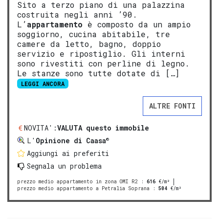
Sito a terzo piano di una palazzina
costruita negli anni ’90.
L’
appartamento
è composto da un ampio
soggiorno, cucina abitabile, tre
camere da letto, bagno, doppio
servizio e ripostiglio. Gli interni
sono rivestiti con perline di legno.
Le stanze sono tutte dotate di […]
LEGGI ANCORA
ALTRE FONTI
NOVITA':
VALUTA questo immobile
®
L'
Opinione di Caasa
Aggiungi ai preferiti
Segnala un problema
prezzo medio appartamento in zona OMI R2
:
616
€/m²
prezzo medio appartamento a Petralia Soprana
:
504
€/m²