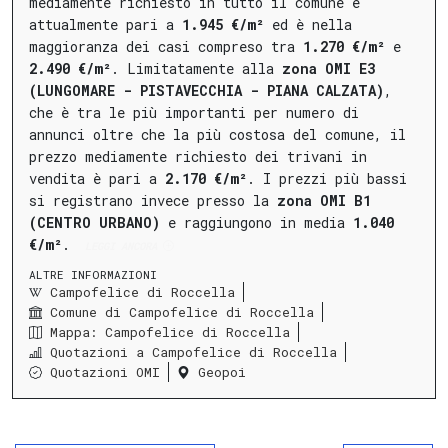
mediamente richiesto in tutto il comune è
attualmente pari a
1.945 €/m²
ed è nella
maggioranza dei casi compreso tra
1.270 €/m²
e
2.490 €/m²
.
Limitatamente alla
zona OMI E3
(LUNGOMARE - PISTAVECCHIA - PIANA CALZATA)
,
che è tra le più importanti per numero di
annunci oltre che la più costosa del comune, il
prezzo mediamente richiesto dei trivani in
vendita è pari a
2.170 €/m²
.
I prezzi più bassi
si registrano invece presso la
zona OMI B1
(CENTRO URBANO)
e raggiungono in media
1.040
€/m²
.
LEGGI ANCORA
ALTRE INFORMAZIONI
Campofelice di Roccella
Comune di Campofelice di Roccella
Mappa: Campofelice di Roccella
Quotazioni a Campofelice di Roccella
Quotazioni OMI
Geopoi