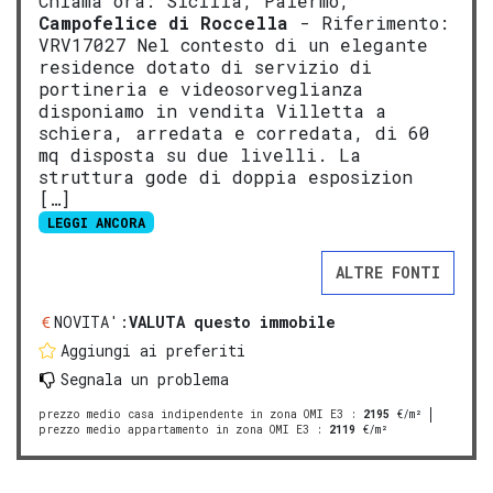
Chiama ora: Sicilia, Palermo,
Campofelice di Roccella
- Riferimento:
VRV17027 Nel contesto di un elegante
residence dotato di servizio di
portineria e videosorveglianza
disponiamo in vendita Villetta a
schiera, arredata e corredata, di 60
mq disposta su due livelli. La
struttura gode di doppia esposizion
[…]
LEGGI ANCORA
ALTRE FONTI
NOVITA':
VALUTA questo immobile
Aggiungi ai preferiti
Segnala un problema
prezzo medio casa indipendente in zona OMI E3
:
2195
€/m²
prezzo medio appartamento in zona OMI E3
:
2119
€/m²