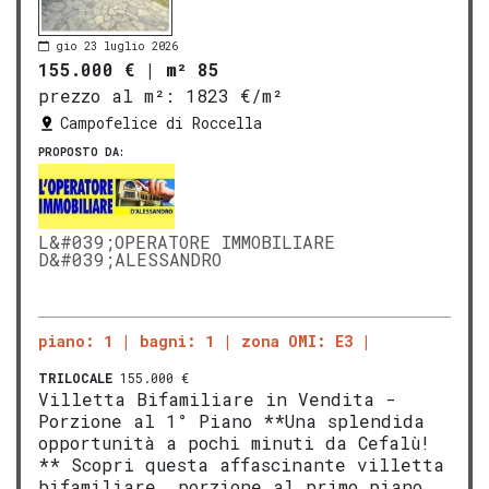
gio 23 luglio 2026
155.000 €
|
m² 85
prezzo al m²:
1823 €/m²
Campofelice di Roccella
PROPOSTO DA:
L&#039;OPERATORE IMMOBILIARE
D&#039;ALESSANDRO
piano: 1
bagni: 1
zona OMI: E3
TRILOCALE
155.000 €
Villetta Bifamiliare in Vendita -
Porzione al 1° Piano **Una splendida
opportunità a pochi minuti da Cefalù!
** Scopri questa affascinante villetta
bifamiliare, porzione al primo piano,