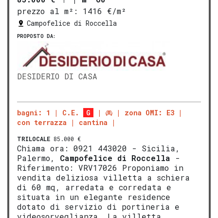
prezzo al m²:
1416 €/m²
Campofelice di Roccella
PROPOSTO DA:
DESIDERIO DI CASA
bagni: 1
C.E.
G
zona OMI: E3
con terrazza
cantina
TRILOCALE
85.000 €
Chiama ora: 0921 443020 - Sicilia,
Palermo,
Campofelice di Roccella
-
Riferimento: VRV17026 Proponiamo in
vendita deliziosa villetta a schiera
di 60 mq, arredata e corredata e
situata in un elegante residence
dotato di servizio di portineria e
videosorveglianza. La villetta,