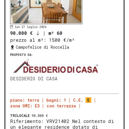
lun 27 luglio 2026
90.000 €
|
m² 60
prezzo al m²:
1500 €/m²
Campofelice di Roccella
PROPOSTO DA:
DESIDERIO DI CASA
piano: terra
bagni: 1
C.E.
E
zona OMI: E3
con terrazza
TRILOCALE
90.000 €
Riferimento: VRV21402 Nel contesto di
un elegante residence dotato di