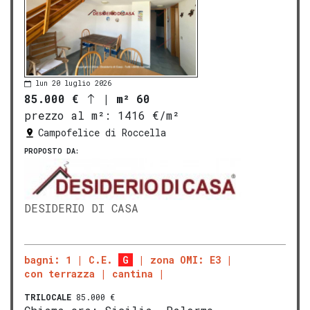
lun 20 luglio 2026
85.000 €
|
m² 60
prezzo al m²:
1416 €/m²
Campofelice di Roccella
PROPOSTO DA:
DESIDERIO DI CASA
bagni: 1
C.E.
G
zona OMI: E3
con terrazza
cantina
TRILOCALE
85.000 €