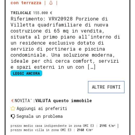
con terrazza
TRILOCALE
155.000 €
Riferimento: VRV20928 Porzione di
Villetta quadrifamiliare di nuova
costruzione di 65 mq in vendita,
situata al primo piano all’interno di
un residence esclusivo dotato di
servizio di portineria e piscina
condominiale. Una soluzione moderna,
ideale per chi cerca comfort, servizi
e spazi esterni in un con […]
LEGGI ANCORA
ALTRE FONTI
NOVITA':
VALUTA questo immobile
Aggiungi ai preferiti
Segnala un problema
prezzo medio casa indipendente in zona OMI E3
:
2195
€/m²
prezzo medio villa in zona OMI E3
:
2168
€/m²