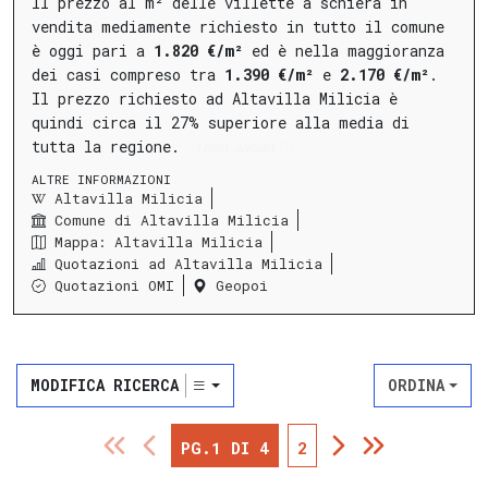
Il prezzo al m² delle villette a schiera in
vendita mediamente richiesto in tutto il comune
è oggi pari a
1.820 €/m²
ed è nella maggioranza
dei casi compreso tra
1.390 €/m²
e
2.170 €/m²
.
Il prezzo richiesto ad Altavilla Milicia è
quindi circa il 27% superiore alla media di
tutta la regione.
LEGGI ANCORA
ALTRE INFORMAZIONI
Altavilla Milicia
Comune di Altavilla Milicia
Mappa: Altavilla Milicia
Quotazioni ad Altavilla Milicia
Quotazioni OMI
Geopoi
MODIFICA RICERCA
ORDINA
PG.1 DI 4
2