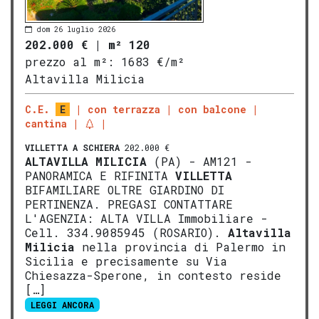
dom 26 luglio 2026
202.000 €
|
m² 120
prezzo al m²:
1683 €/m²
Altavilla Milicia
C.E.
E
con terrazza
con balcone
cantina
VILLETTA A SCHIERA
202.000 €
ALTAVILLA MILICIA
(PA) - AM121 -
PANORAMICA E RIFINITA
VILLETTA
BIFAMILIARE OLTRE GIARDINO DI
PERTINENZA. PREGASI CONTATTARE
L'AGENZIA: ALTA VILLA Immobiliare -
Cell. 334.9085945 (ROSARIO).
Altavilla
Milicia
nella provincia di Palermo in
Sicilia e precisamente su Via
Chiesazza-Sperone, in contesto reside
[…]
LEGGI ANCORA