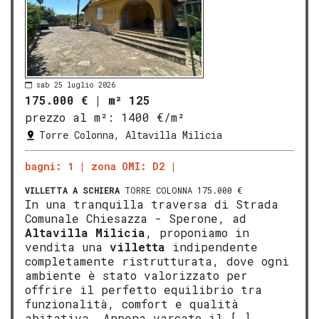
sab 25 luglio 2026
175.000 €
|
m² 125
prezzo al m²:
1400 €/m²
Torre Colonna, Altavilla Milicia
bagni: 1
zona OMI: D2
VILLETTA A SCHIERA
TORRE COLONNA 175.000 €
In una tranquilla traversa di Strada
Comunale Chiesazza - Sperone, ad
Altavilla Milicia
, proponiamo in
vendita una
villetta
indipendente
completamente ristrutturata, dove ogni
ambiente è stato valorizzato per
offrire il perfetto equilibrio tra
funzionalità, comfort e qualità
abitativa. Appena varcato il […]