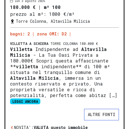
lun 3 agosto 2026
180.000 €
|
m² 100
prezzo al m²:
1800 €/m²
Torre Colonna, Altavilla Milicia
bagni: 2
zona OMI: D2
VILLETTA A SCHIERA
TORRE COLONNA 180.000 €
Villetta
Indipendente ad
Altavilla
Milicia
- La Tua Oasi Privata a
180.000€ Scopri questa affascinante
**
villetta
indipendente** di 100 m²
situata nel tranquillo comune di
Altavilla Milicia
, immersa in un
contesto riservato e privato. Una
proprietà versatile e ricca di
potenzialità, perfetta come abitaz […]
LEGGI ANCORA
ALTRE FONTI
NOVITA':
VALUTA questo immobile