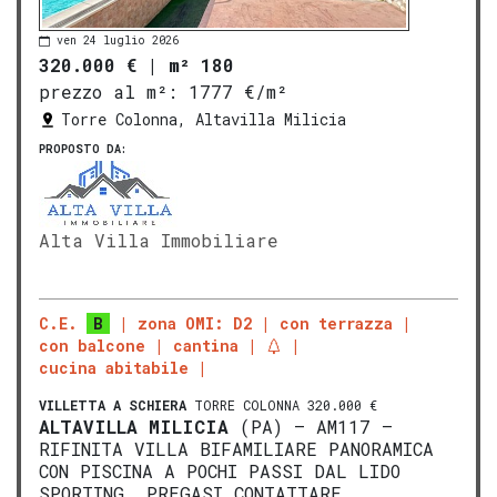
ven 24 luglio 2026
320.000 €
|
m² 180
prezzo al m²:
1777 €/m²
Torre Colonna, Altavilla Milicia
PROPOSTO DA:
Alta Villa Immobiliare
C.E.
B
zona OMI: D2
con terrazza
con balcone
cantina
cucina abitabile
VILLETTA A SCHIERA
TORRE COLONNA 320.000 €
ALTAVILLA MILICIA
(PA) – AM117 –
RIFINITA VILLA BIFAMILIARE PANORAMICA
CON PISCINA A POCHI PASSI DAL LIDO
SPORTING. PREGASI CONTATTARE