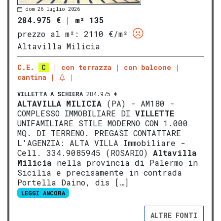
dom 26 luglio 2026
284.975 €
|
m² 135
prezzo al m²:
2110 €/m²
Altavilla Milicia
C.E.
C
con terrazza
con balcone
cantina
VILLETTA A SCHIERA
284.975 €
ALTAVILLA MILICIA
(PA) - AM180 -
COMPLESSO IMMOBILIARE DI
VILLETTE
UNIFAMILIARE STILE MODERNO CON 1.000
MQ. DI TERRENO. PREGASI CONTATTARE
L'AGENZIA: ALTA VILLA Immobiliare -
Cell. 334.9085945 (ROSARIO)
Altavilla
Milicia
nella provincia di Palermo in
Sicilia e precisamente in contrada
Portella Daino, dis […]
LEGGI ANCORA
ALTRE FONTI