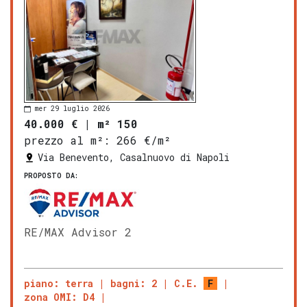
mer 29 luglio 2026
40.000 €
|
m² 150
prezzo al m²:
266 €/m²
Via Benevento, Casalnuovo di Napoli
PROPOSTO DA:
RE/MAX Advisor 2
piano: terra
bagni: 2
C.E.
F
zona OMI: D4