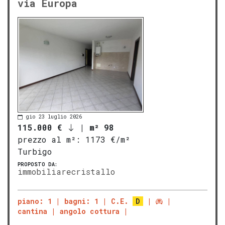
via Europa
gio 23 luglio 2026
115.000 €
|
m² 98
prezzo al m²:
1173 €/m²
Turbigo
PROPOSTO DA:
immobiliarecristallo
piano: 1
bagni: 1
C.E.
D
cantina
angolo cottura