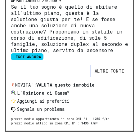
APPARTAMENTO
270.000 €
Se il tuo sogno è quello di abitare
all’ultimo piano, questa è la
soluzione giusta per te! E se fosse
anche una soluzione di nuova
costruzione? Proponiamo in stabile in
corso di edificazione, di sole 5
famiglie, soluzione duplex al secondo e
ultimo piano, servito da ascensore
LEGGI ANCORA
ALTRE FONTI
NOVITA':
VALUTA questo immobile
®
L'
Opinione di Caasa
Aggiungi ai preferiti
Segnala un problema
prezzo medio appartamento in zona OMI B1
:
1235
€/m²
prezzo medio attico in zona OMI B1
:
1435
€/m²