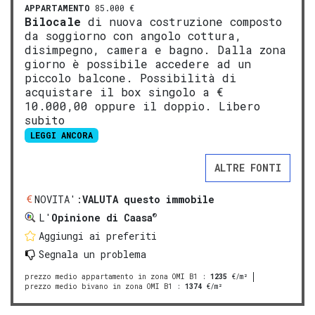
APPARTAMENTO
85.000 €
Bilocale
di nuova costruzione composto
da soggiorno con angolo cottura,
disimpegno, camera e bagno. Dalla zona
giorno è possibile accedere ad un
piccolo balcone. Possibilità di
acquistare il box singolo a €
10.000,00 oppure il doppio. Libero
subito
LEGGI ANCORA
ALTRE FONTI
NOVITA':
VALUTA questo immobile
®
L'
Opinione di Caasa
Aggiungi ai preferiti
Segnala un problema
prezzo medio appartamento in zona OMI B1
:
1235
€/m²
prezzo medio bivano in zona OMI B1
:
1374
€/m²