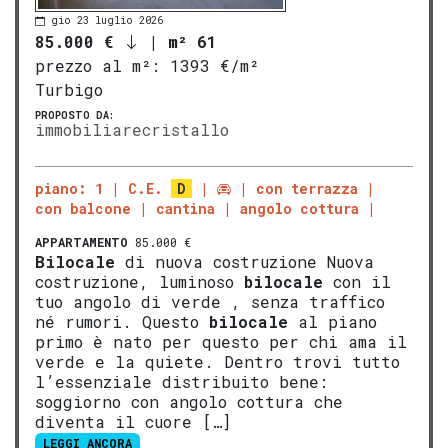
gio 23 luglio 2026
85.000 €
|
m² 61
prezzo al m²:
1393 €/m²
Turbigo
PROPOSTO DA:
immobiliarecristallo
piano: 1
C.E.
D
con terrazza
con balcone
cantina
angolo cottura
APPARTAMENTO
85.000 €
Bilocale
di nuova costruzione Nuova
costruzione, luminoso
bilocale
con il
tuo angolo di verde , senza traffico
né rumori. Questo
bilocale
al piano
primo è nato per questo per chi ama il
verde e la quiete. Dentro trovi tutto
l’essenziale distribuito bene:
soggiorno con angolo cottura che
diventa il cuore […]
LEGGI ANCORA