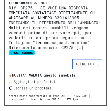
APPARTAMENTO
75.000 €
Rif: CP275 - SE VUOI UNA RISPOSTA
IMMEDIATA CONTATTACI DIRETTAMENTE SU
WHATSAPP AL NUMERO 3391413905
INDICANDO IL RIFERIMENTO DELL'ANNUNCIO!
Molti dei nostri immobili vengono
venduti prima di arrivare qui, per
vederli in anteprima seguici su
Instagram “tempocasa_castanoprimo”
Riferimento annuncio: CP275 […]
LEGGI ANCORA
ALTRE FONTI
NOVITA':
VALUTA questo immobile
Aggiungi ai preferiti
Segnala un problema
prezzo medio appartamento in zona OMI B1
:
1235
€/m²
prezzo medio bivano in zona OMI B1
:
1374
€/m²