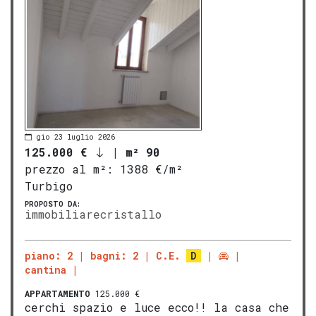
gio 23 luglio 2026
125.000 €
|
m² 90
prezzo al m²:
1388 €/m²
Turbigo
PROPOSTO DA:
immobiliarecristallo
piano: 2
bagni: 2
C.E.
D
cantina
APPARTAMENTO
125.000 €
cerchi spazio e luce ecco!! la casa che