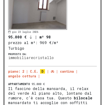
gio 23 luglio 2026
95.000 €
|
m² 98
prezzo al m²:
969 €/m²
Turbigo
PROPOSTO DA:
immobiliarecristallo
piano: 2
C.E.
D
cantina
angolo cottura
APPARTAMENTO
95.000 €
Il fascino della mansarda, il relax
del verde Al piano alto, lontano dal
rumore, c’è casa tua. Questo
bilocale
mansardato ti accoglie con soffitti