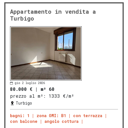
Appartamento in vendita a
Turbigo
gio 2 luglio 2026
80.000 €
|
m² 60
prezzo al m²:
1333 €/m²
Turbigo
bagni: 1
zona OMI: B1
con terrazza
con balcone
angolo cottura