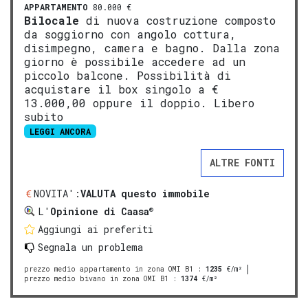
APPARTAMENTO
80.000 €
Bilocale
di nuova costruzione composto
da soggiorno con angolo cottura,
disimpegno, camera e bagno. Dalla zona
giorno è possibile accedere ad un
piccolo balcone. Possibilità di
acquistare il box singolo a €
13.000,00 oppure il doppio. Libero
subito
LEGGI ANCORA
ALTRE FONTI
NOVITA':
VALUTA questo immobile
®
L'
Opinione di Caasa
Aggiungi ai preferiti
Segnala un problema
prezzo medio appartamento in zona OMI B1
:
1235
€/m²
prezzo medio bivano in zona OMI B1
:
1374
€/m²