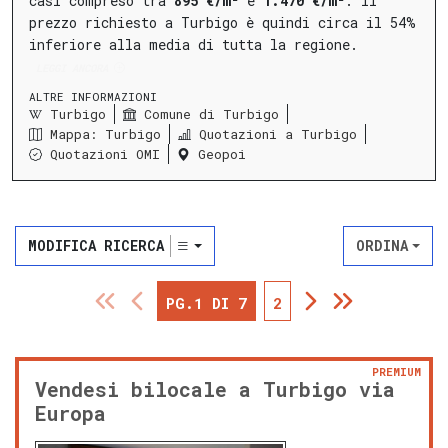
casi compreso tra
895 €/m²
e
1.470 €/m²
.
Il
prezzo richiesto a Turbigo è quindi circa il 54%
inferiore alla media di tutta la regione.
LEGGI ANCORA
ALTRE INFORMAZIONI
Turbigo
Comune di Turbigo
Mappa: Turbigo
Quotazioni a Turbigo
Quotazioni OMI
Geopoi
MODIFICA RICERCA
ORDINA
PG.1 DI 7
2
PREMIUM
Vendesi bilocale a Turbigo via
Europa