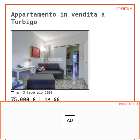
PREMIUM
Appartamento in vendita a
Turbigo
mar 3 febbraio 2026
75.000 €
|
m² 66
PUBBLICITÀ
prezzo al m²:
1136 €/m²
Turbigo
bagni: 1
zona OMI: B1
con terrazza
con balcone
cucina abitabile