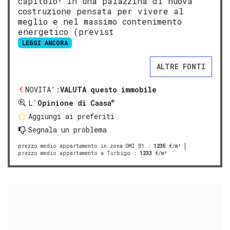
capitolo! In una palazzina di nuova
costruzione pensata per vivere al
meglio e nel massimo contenimento
energetico (previst
LEGGI ANCORA
ALTRE FONTI
NOVITA':
VALUTA questo immobile
®
L'
Opinione di Caasa
Aggiungi ai preferiti
Segnala un problema
prezzo medio appartamento in zona OMI B1
:
1235
€/m²
prezzo medio appartamento a Turbigo
:
1233
€/m²