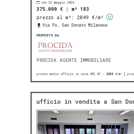
ven 22 maggio 2026
375.000 €
|
m² 183
prezzo al m²:
2049 €/m²
Via Po, San Donato Milanese
PROPOSTO DA:
PROCIDA AGENTE IMMOBILIARE
prezzo medio ufficio in zona OMI B1
:
2253
€/m²
pre
ufficio in vendita a San Do