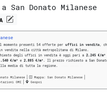
 a San Donato Milanese
CA
lanese
al momento presenti 54 offerte per
uffici in vendita
, c
in vendita nella città metropolitana di Milano.
chiesto degli uffici in vendita è oggi pari a
2.245 €/m²
1.540 €/m²
e
2.885 €/m²
.
Il prezzo richiesto a San Donat
alla media di tutta la regione.
LEGGI ANCORA
onato Milanese
Mappa: San Donato Milanese
otazioni OMI
Geopoi