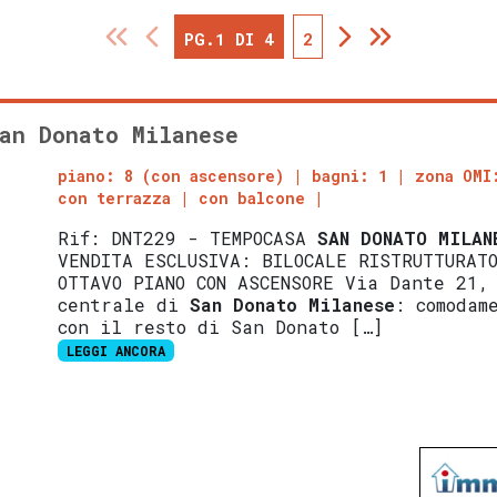
PG.1 DI 4
2
an Donato Milanese
piano: 8 (con ascensore)
bagni: 1
zona OMI
con terrazza
con balcone
Rif: DNT229 - TEMPOCASA
SAN DONATO MILAN
VENDITA ESCLUSIVA: BILOCALE RISTRUTTURAT
OTTAVO PIANO CON ASCENSORE Via Dante 21,
centrale di
San Donato Milanese
: comodam
con il resto di San Donato […]
LEGGI ANCORA