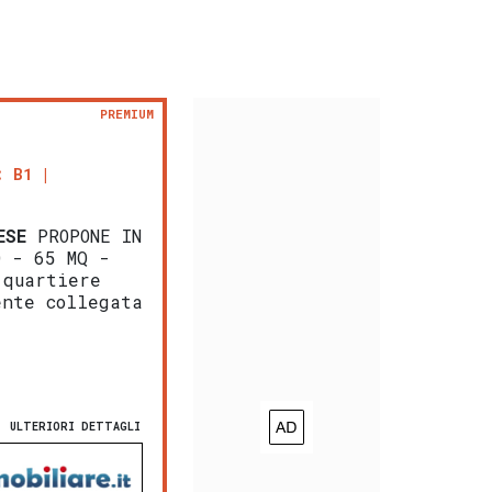
PREMIUM
: B1
ESE
PROPONE IN
O - 65 MQ -
 quartiere
ente collegata
ULTERIORI DETTAGLI