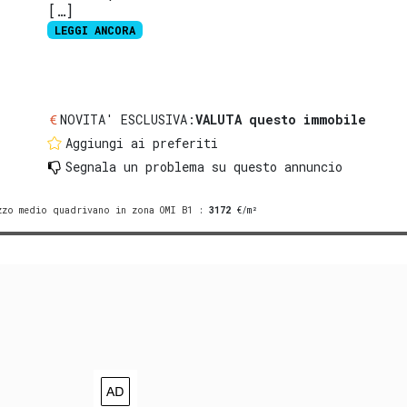
[…]
LEGGI ANCORA
NOVITA' ESCLUSIVA:
VALUTA questo immobile
Aggiungi ai preferiti
Segnala un problema
su questo annuncio
zzo medio quadrivano in zona OMI B1
:
3172
€/m²