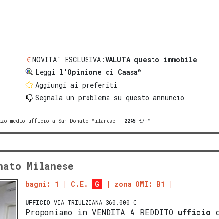
NOVITA' ESCLUSIVA:
VALUTA questo immobile
®
Leggi l'
Opinione di Caasa
Aggiungi ai preferiti
Segnala un problema
su questo annuncio
zzo medio ufficio a San Donato Milanese
:
2245
€/m²
nato Milanese
bagni: 1
C.E.
G
zona OMI: B1
UFFICIO
VIA TRIULZIANA 360.000 €
Proponiamo in VENDITA A REDDITO
ufficio
d