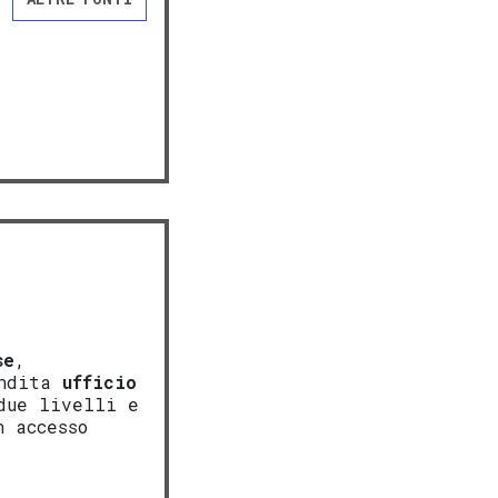
se
,
endita
ufficio
due livelli e
n accesso