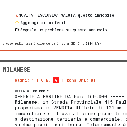
NOVITA' ESCLUSIVA:
VALUTA questo immobile
Aggiungi ai preferiti
Segnala un problema
su questo annuncio
prezzo medio casa indipendente in zona OMI B1
:
3144
€/m²
 MILANESE
bagni: 1
C.E.
G
zona OMI: B1
UFFICIO
160.000 €
OFFERTE A PARTIRE DA Euro 160.000 ----
Milanese
, in Strada Provinciale 415 Paul
proponiamo in VENDITA
Ufficio
di 121 mq.
immobiliare si trova al primo piano di u
a destinazione terziaria e commerciale, 
su due piani fuori terra. Internamente è