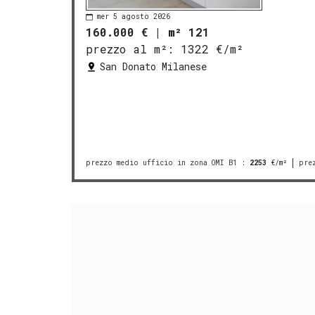
mer 5 agosto 2026
160.000 €
|
m² 121
prezzo al m²:
1322 €/m²
San Donato Milanese
prezzo medio ufficio in zona OMI B1
:
2253
€/m²
pre