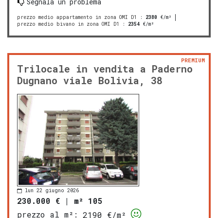
Segnala un problema
prezzo medio appartamento in zona OMI D1
:
2380
€/m²
prezzo medio bivano in zona OMI D1
:
2354
€/m²
PREMIUM
Trilocale in vendita a Paderno
Dugnano viale Bolivia, 38
lun 22 giugno 2026
230.000 €
|
m² 105
prezzo al m²:
2190 €/m²