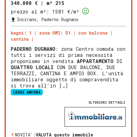
340.000 €
|
m² 215
prezzo al m²:
1581 €/m²
Incirano, Paderno Dugnano
bagni: 1
zona OMI: D1
con balcone
cantina
PADERNO DUGNANO
: zona Centro comoda con
tutti i servizi di prima necessità
proponiamo in vendita
APPARTAMENTO
DI
QUATTRO LOCALI
CON DUE BALCONI, DUE
TERRAZZI, CANTINA E AMPIO BOX. L'unità
immobiliare oggetto di compravendita
si trova all'in […]
LEGGI ANCORA
ULTERIORI DETTAGLI
NOVITA':
VALUTA questo immobile