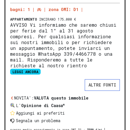
bagni: 1
zona OMI: D1
APPARTAMENTO
INCIRANO 175.000 €
AVVISO Vi informiamo che saremo chiusi
per ferie dal 1° al 31 agosto
compresi. Per qualsiasi informazione
sui nostri immobili o per richiedere
un appuntamento, potete inviarci un
messaggio WhatsApp 339/4466778 o una
mail. Risponderemo a tutte le
richieste al nostro rientro
LEGGI ANCORA
ALTRE FONTI
NOVITA':
VALUTA questo immobile
®
L'
Opinione di Caasa
Aggiungi ai preferiti
Segnala un problema
prezzo medio appartamento in zona OMI D1
:
2380
€/m²