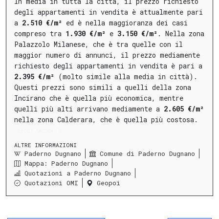
In media in tutta la città, il prezzo richiesto
degli appartamenti in vendita è attualmente pari
a
2.510 €/m²
ed è nella maggioranza dei casi
compreso tra
1.930 €/m²
e
3.150 €/m²
.
Nella
zona
Palazzolo Milanese
, che è tra quelle con il
maggior numero di annunci, il prezzo mediamente
richiesto degli appartamenti in vendita è pari a
2.395 €/m²
(molto simile alla media in città).
Questi prezzi sono simili a quelli della
zona
Incirano
che è quella più economica, mentre
quelli più alti arrivano mediamente a
2.605 €/m²
nella
zona Calderara
, che è quella più costosa.
LEGGI ANCORA
ALTRE INFORMAZIONI
Paderno Dugnano
Comune di Paderno Dugnano
Mappa: Paderno Dugnano
Quotazioni a Paderno Dugnano
Quotazioni OMI
Geopoi