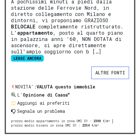
A pochissimi minuti a piedi dalla
stazione delle Ferrovie Nord, in
diretto collegamento con Milano e
dintorni, vi proponiamo GRAZIOSO
BILOCALE
completamente ristrutturato.
L'
appartamento
, posto al quarto piano
in palazzina anni '60, NON DOTATA di
ascensore, si apre direttamente
sull'ampio soggiorno con b […]
LEGGI ANCORA
ALTRE FONTI
NOVITA':
VALUTA questo immobile
®
L'
Opinione di Caasa
Aggiungi ai preferiti
Segnala un problema
prezzo medio appartamento in zona OMI D1
:
2380
€/m²
prezzo medio bivano in zona OMI D1
:
2354
€/m²