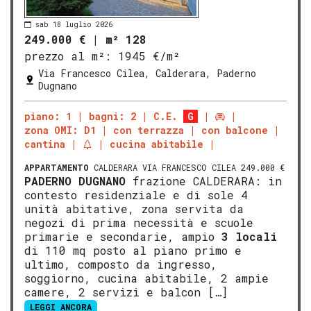
sab 18 luglio 2026
249.000 €
|
m² 128
prezzo al m²:
1945 €/m²
Via Francesco Cilea, Calderara, Paderno
Dugnano
piano: 1
bagni: 2
C.E.
G
zona OMI: D1
con terrazza
con balcone
cantina
cucina abitabile
APPARTAMENTO
CALDERARA VIA FRANCESCO CILEA 249.000 €
PADERNO DUGNANO
frazione CALDERARA: in
contesto residenziale e di sole 4
unità abitative, zona servita da
negozi di prima necessità e scuole
primarie e secondarie, ampio
3 locali
di 110 mq posto al piano primo e
ultimo, composto da ingresso,
soggiorno, cucina abitabile, 2 ampie
camere, 2 servizi e balcon […]
LEGGI ANCORA