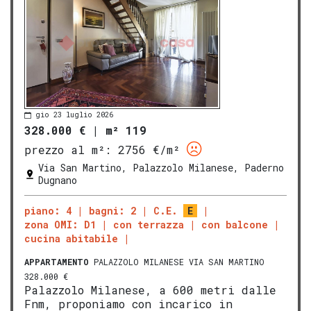
gio 23 luglio 2026
328.000 €
|
m² 119
prezzo al m²:
2756 €/m²
Via San Martino, Palazzolo Milanese, Paderno
Dugnano
piano: 4
bagni: 2
C.E.
E
zona OMI: D1
con terrazza
con balcone
cucina abitabile
APPARTAMENTO
PALAZZOLO MILANESE VIA SAN MARTINO
328.000 €
Palazzolo Milanese, a 600 metri dalle
Fnm, proponiamo con incarico in