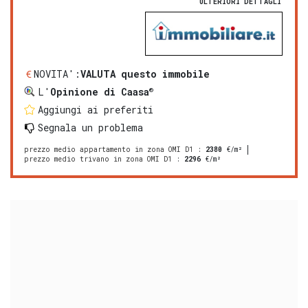
ULTERIORI DETTAGLI
NOVITA':
VALUTA questo immobile
®
L'
Opinione di Caasa
Aggiungi ai preferiti
Segnala un problema
prezzo medio appartamento in zona OMI D1
:
2380
€/m²
prezzo medio trivano in zona OMI D1
:
2296
€/m²