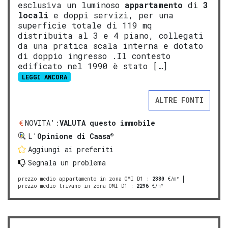
esclusiva un luminoso
appartamento
di
3
locali
e doppi servizi, per una
superficie totale di 119 mq
distribuita al 3 e 4 piano, collegati
da una pratica scala interna e dotato
di doppio ingresso .Il contesto
edificato nel 1990 è stato […]
LEGGI ANCORA
ALTRE FONTI
NOVITA':
VALUTA questo immobile
®
L'
Opinione di Caasa
Aggiungi ai preferiti
Segnala un problema
prezzo medio appartamento in zona OMI D1
:
2380
€/m²
prezzo medio trivano in zona OMI D1
:
2296
€/m²