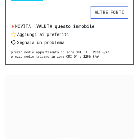
ALTRE FONTI
NOVITA':
VALUTA questo immobile
Aggiungi ai preferiti
Segnala un problema
prezzo medio appartamento in zona OMI D1
:
2380
€/m²
prezzo medio trivano in zona OMI D1
:
2296
€/m²