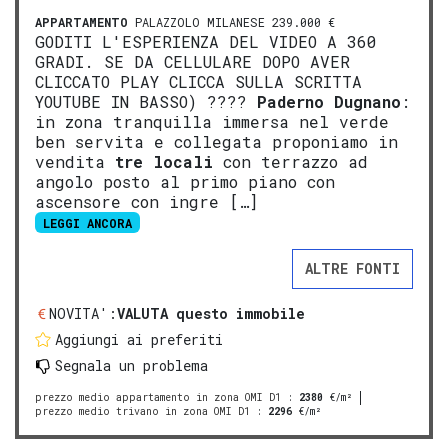
APPARTAMENTO
PALAZZOLO MILANESE 239.000 €
GODITI L'ESPERIENZA DEL VIDEO A 360
GRADI. SE DA CELLULARE DOPO AVER
CLICCATO PLAY CLICCA SULLA SCRITTA
YOUTUBE IN BASSO) ????
Paderno Dugnano
:
in zona tranquilla immersa nel verde
ben servita e collegata proponiamo in
vendita
tre locali
con terrazzo ad
angolo posto al primo piano con
ascensore con ingre […]
LEGGI ANCORA
ALTRE FONTI
NOVITA':
VALUTA questo immobile
Aggiungi ai preferiti
Segnala un problema
prezzo medio appartamento in zona OMI D1
:
2380
€/m²
prezzo medio trivano in zona OMI D1
:
2296
€/m²