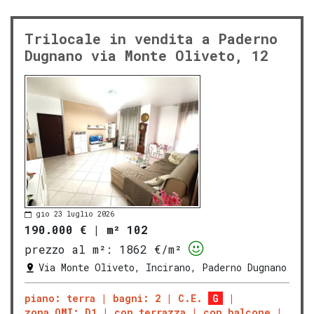
Trilocale in vendita a Paderno
Dugnano via Monte Oliveto, 12
gio 23 luglio 2026
190.000 €
|
m² 102
prezzo al m²:
1862 €/m²
Via Monte Oliveto, Incirano, Paderno Dugnano
piano: terra
bagni: 2
C.E.
G
zona OMI: D1
con terrazza
con balcone