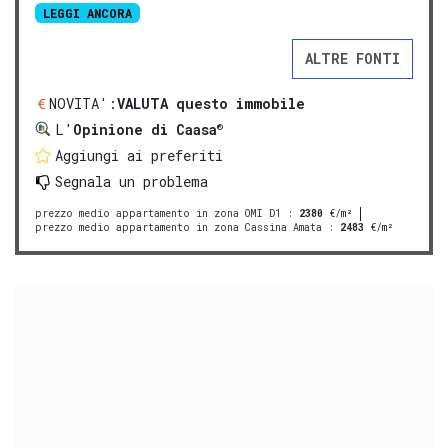
LEGGI ANCORA
ALTRE FONTI
NOVITA':
VALUTA questo immobile
®
L'
Opinione di Caasa
Aggiungi ai preferiti
Segnala un problema
prezzo medio appartamento in zona OMI D1
:
2380
€/m²
prezzo medio appartamento in zona Cassina Amata
:
2483
€/m²