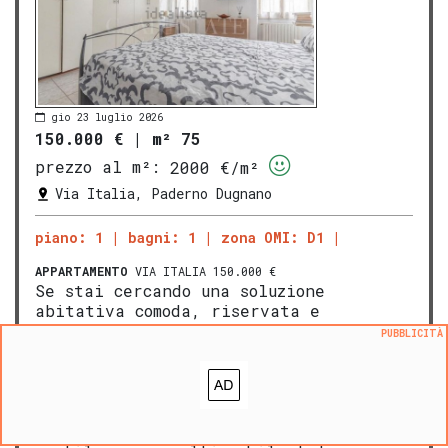
gio 23 luglio 2026
150.000 €
|
m² 75
prezzo al m²:
2000 €/m²
Via Italia, Paderno Dugnano
piano: 1
bagni: 1
zona OMI: D1
APPARTAMENTO
VIA ITALIA 150.000 €
Se stai cercando una soluzione
abitativa comoda, riservata e
completamente priva di spese
PUBBLICITÀ
condominiali, questo
appartamento
in
corte degli anni '60 situato a
Paderno
Dugnano
in Via Italia 51 è la scelta
ideale. Inserito al 1° piano di una
caratteristica e tranquilla corte con