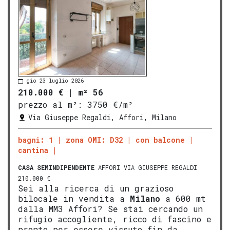
gio 23 luglio 2026
210.000 €
|
m² 56
prezzo al m²:
3750 €/m²
Via Giuseppe Regaldi, Affori, Milano
bagni: 1
zona OMI: D32
con balcone
cantina
CASA SEMINDIPENDENTE
AFFORI VIA GIUSEPPE REGALDI
210.000 €
Sei alla ricerca di un grazioso
bilocale in vendita a
Milano
a 600 mt
dalla MM3 Affori? Se stai cercando un
rifugio accogliente, ricco di fascino e
pronto per essere vissuto fin da