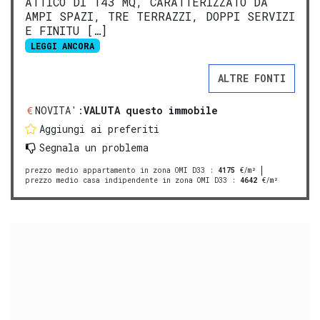
ATTICO DI 143 MQ, CARATTERIZZATO DA
AMPI SPAZI, TRE TERRAZZI, DOPPI SERVIZI
E FINITU […]
LEGGI ANCORA
ALTRE FONTI
NOVITA':
VALUTA questo immobile
Aggiungi ai preferiti
Segnala un problema
prezzo medio appartamento in zona OMI D33
:
4175
€/m²
prezzo medio casa indipendente in zona OMI D33
:
4642
€/m²