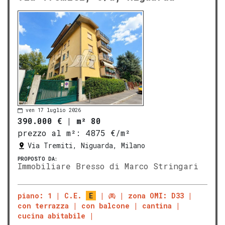
ven 17 luglio 2026
390.000 €
|
m² 80
prezzo al m²:
4875 €/m²
Via Tremiti, Niguarda, Milano
PROPOSTO DA:
Immobiliare Bresso di Marco Stringari
piano: 1
C.E.
E
zona OMI: D33
con terrazza
con balcone
cantina
cucina abitabile