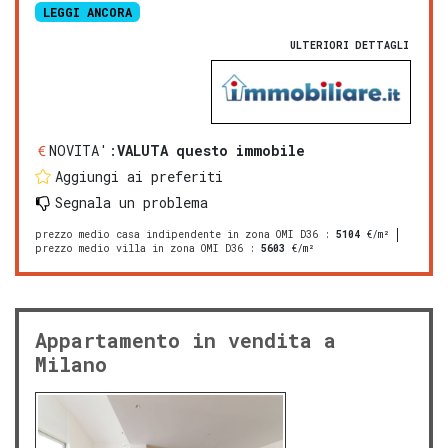
LEGGI ANCORA
ULTERIORI DETTAGLI
NOVITA':
VALUTA questo immobile
Aggiungi ai preferiti
Segnala un problema
prezzo medio casa indipendente in zona OMI D36
:
5104
€/m²
prezzo medio villa in zona OMI D36
:
5603
€/m²
Appartamento in vendita a
Milano