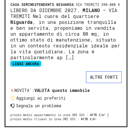
CASA SEMINDIPENDENTE
NIGUARDA
VIA TREMITI 390.000 €
LIBERO DA DICEMBRE 2027.
MILANO
– VIA
TREMITI Nel cuore del quartiere
Niguarda
, in una posizione tranquilla
e ben servita, proponiamo in vendita
un appartamento di circa 80 mq, in
ottimo stato di manutenzione, situato
in un contesto residenziale ideale per
la vita quotidiana. La zona è
particolarmente ap […]
LEGGI ANCORA
ALTRE FONTI
NOVITA':
VALUTA questo immobile
Aggiungi ai preferiti
Segnala un problema
prezzo medio appartamento in zona OMI D33
:
4175
€/m²
prezzo medio trivano in zona OMI D33
:
4178
€/m²