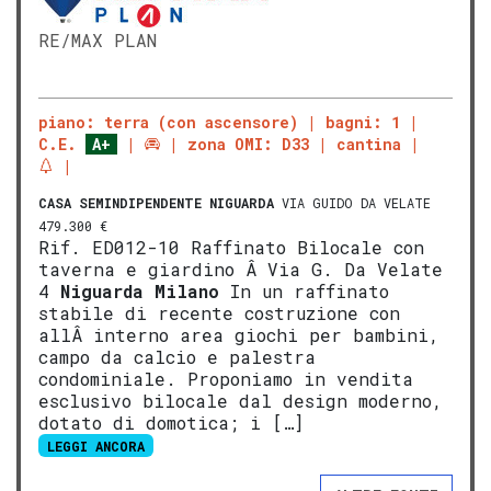
RE/MAX PLAN
piano: terra (con ascensore)
bagni: 1
C.E.
A+
zona OMI: D33
cantina
CASA SEMINDIPENDENTE
NIGUARDA
VIA GUIDO DA VELATE
479.300 €
Rif. ED012-10 Raffinato Bilocale con
taverna e giardino Â Via G. Da Velate
4
Niguarda
Milano
In un raffinato
stabile di recente costruzione con
allÂ interno area giochi per bambini,
campo da calcio e palestra
condominiale. Proponiamo in vendita
esclusivo bilocale dal design moderno,
dotato di domotica; i […]
LEGGI ANCORA