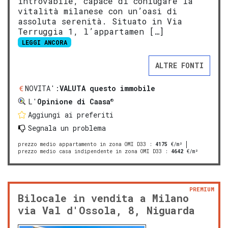
introvabile, capace di coniugare la
vitalità milanese con un’oasi di
assoluta serenità. Situato in Via
Terruggia 1, l’appartamen […]
LEGGI ANCORA
ALTRE FONTI
NOVITA':
VALUTA questo immobile
®
L'
Opinione di Caasa
Aggiungi ai preferiti
Segnala un problema
prezzo medio appartamento in zona OMI D33
:
4175
€/m²
prezzo medio casa indipendente in zona OMI D33
:
4642
€/m²
PREMIUM
Bilocale in vendita a Milano
via Val d'Ossola, 8, Niguarda