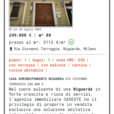
lun 20 luglio 2026
249.000 €
|
m² 80
prezzo al m²:
3112 €/m²
Via Giovanni Terruggia, Niguarda, Milano
piano: 1
bagni: 1
zona OMI: D33
con terrazza
con balcone
cantina
cucina abitabile
CASA SEMINDIPENDENTE
NIGUARDA
VIA GIOVANNI
TERRUGGIA 249.000 €
Nel cuore pulsante di una
Niguarda
in
forte crescita e ricca di servizi,
l'agenzia immobiliare CASEXTE ha il
privilegio di proporre in vendita
esclusiva una soluzione abitativa