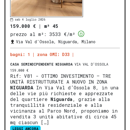
sab 4 luglio 2026
159.000 €
|
m² 45
prezzo al m²:
3533 €/m²
Via Val d'Ossola, Niguarda, Milano
bagni: 1
zona OMI: D33
CASA SEMINDIPENDENTE
NIGUARDA
VIA VAL D'OSSOLA
159.000 €
Rif: V81 - OTTIMO INVESTIMENTO – TRE
UNITÀ RISTRUTTURATE A NUOVO IN ZONA
NIGUARDA
In Via Val d’Ossola 8, in una
delle vie più richieste e apprezzate
del quartiere
Niguarda
, grazie alla
tranquillità residenziale e alla
vicinanza al Parco Nord, proponiamo in
vendita 3 unità abitative di circa 45
mq ciascun […]
LEGGI ANCORA