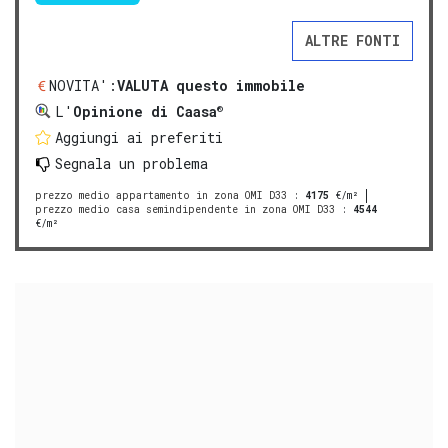
ALTRE FONTI
NOVITA':
VALUTA questo immobile
®
L'
Opinione di Caasa
Aggiungi ai preferiti
Segnala un problema
prezzo medio appartamento in zona OMI D33
:
4175
€/m²
prezzo medio casa semindipendente in zona OMI D33
:
4544
€/m²