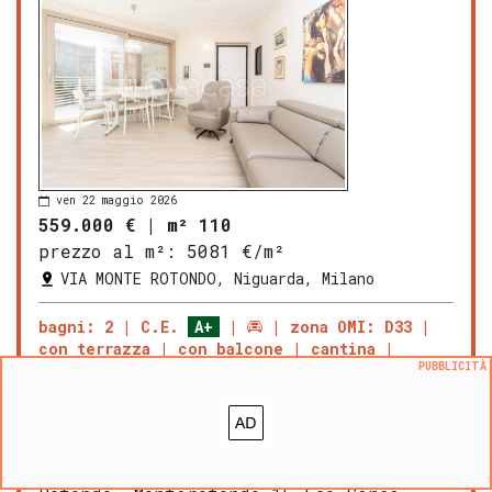
ven 22 maggio 2026
559.000 €
|
m² 110
prezzo al m²:
5081 €/m²
VIA MONTE ROTONDO, Niguarda, Milano
bagni: 2
C.E.
A+
zona OMI: D33
con terrazza
con balcone
cantina
PUBBLICITÀ
ICONACASA
MILANO
NIGUARDA
propone in
vendita splendido trilocale con
terrazzo e doppi servizi!
L'appartamento si colloca nel contesto
più esclusivo di
Niguarda
, in Via Monte