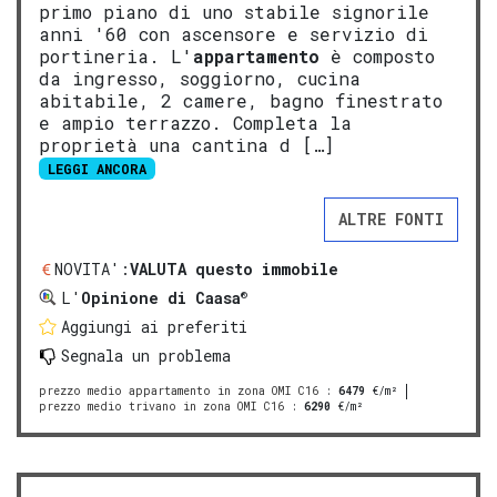
primo piano di uno stabile signorile
anni '60 con ascensore e servizio di
portineria. L'
appartamento
è composto
da ingresso, soggiorno, cucina
abitabile, 2 camere, bagno finestrato
e ampio terrazzo. Completa la
proprietà una cantina d […]
LEGGI ANCORA
ALTRE FONTI
NOVITA':
VALUTA questo immobile
®
L'
Opinione di Caasa
Aggiungi ai preferiti
Segnala un problema
prezzo medio appartamento in zona OMI C16
:
6479
€/m²
prezzo medio trivano in zona OMI C16
:
6290
€/m²