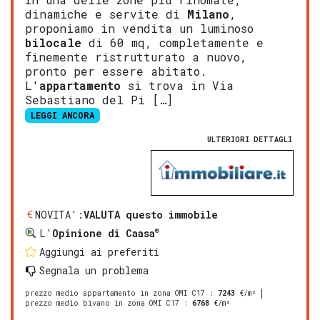
dinamiche e servite di
Milano
,
proponiamo in vendita un luminoso
bilocale
di 60 mq, completamente e
finemente ristrutturato a nuovo,
pronto per essere abitato.
L'
appartamento
si trova in Via
Sebastiano del Pi […]
LEGGI ANCORA
ULTERIORI DETTAGLI
NOVITA':
VALUTA questo immobile
®
L'
Opinione di Caasa
Aggiungi ai preferiti
Segnala un problema
prezzo medio appartamento in zona OMI C17
:
7243
€/m²
prezzo medio bivano in zona OMI C17
:
6768
€/m²