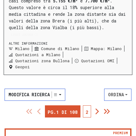
casi compreso tra
5.155 €/m²
e
7.700 €/m²
.
Questo valore è circa il 18% superiore alla
media cittadina e rende la zona distante sia dai
valori della zona Brera (i più alti), che da
quelli della zona Vialba (i più bassi).
LEGGI ANCORA
ALTRE INFORMAZIONI
Milano
Comune di Milano
Mappa: Milano
Quotazioni a Milano
Quotazioni zona Bullona
Quotazioni OMI
Geopoi
MODIFICA RICERCA
ORDINA
PG.1 DI 108
2
PREMIUM