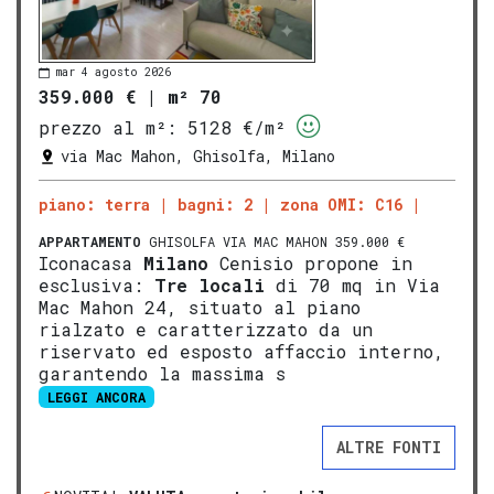
mar 4 agosto 2026
359.000 €
|
m² 70
prezzo al m²:
5128 €/m²
via Mac Mahon, Ghisolfa, Milano
piano: terra
bagni: 2
zona OMI: C16
APPARTAMENTO
GHISOLFA VIA MAC MAHON 359.000 €
Iconacasa
Milano
Cenisio propone in
esclusiva:
Tre locali
di 70 mq in Via
Mac Mahon 24, situato al piano
rialzato e caratterizzato da un
riservato ed esposto affaccio interno,
garantendo la massima s
LEGGI ANCORA
ALTRE FONTI