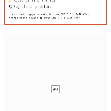
Aggiungi ai preferiti
Segnala un problema
prezzo medio appartamento in zona OMI C16
:
6479
€/m²
prezzo medio bivano in zona OMI C16
:
6429
€/m²