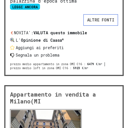
palazzina d'epoca ottima
LEGGI ANCORA
ALTRE FONTI
NOVITA':
VALUTA questo immobile
®
L'
Opinione di Caasa
Aggiungi ai preferiti
Segnala un problema
prezzo medio appartamento in zona OMI C16
:
6479
€/m²
prezzo medio loft in zona OMI C16
:
5923
€/m²
Appartamento in vendita a
Milano(MI