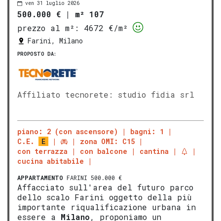
ven 31 luglio 2026
500.000 €
|
m² 107
prezzo al m²:
4672 €/m²
Farini, Milano
PROPOSTO DA:
Affiliato tecnorete: studio fidia srl
piano: 2 (con ascensore)
bagni: 1
C.E.
E
zona OMI: C15
con terrazza
con balcone
cantina
cucina abitabile
APPARTAMENTO
FARINI 500.000 €
Affacciato sull'area del futuro parco
dello scalo Farini oggetto della più
importante riqualificazione urbana in
essere a
Milano
, proponiamo un