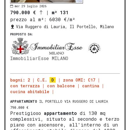
mer 29 luglio 2026
790.000 €
|
m² 131
prezzo al m²:
6030 €/m²
Via Ruggero di Lauria, Il Portello, Milano
PROPOSTO DA:
ImmobiliarEsse MILANO
bagni: 2
C.E.
D
zona OMI: C17
con terrazza
con balcone
cantina
cucina abitabile
APPARTAMENTO
IL PORTELLO VIA RUGGERO DI LAURIA
790.000 €
Prestigioso
appartamento
di 130 mq
complessivi, situato al secondo e terzo
piano con ascensore, all'interno di un