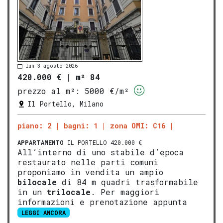
lun 3 agosto 2026
420.000 €
|
m² 84
prezzo al m²:
5000 €/m²
Il Portello, Milano
piano: 2
bagni: 1
zona OMI: C16
APPARTAMENTO
IL PORTELLO 420.000 €
All’interno di uno stabile d’epoca
restaurato nelle parti comuni
proponiamo in vendita un ampio
bilocale
di 84 m quadri trasformabile
in un
trilocale
. Per maggiori
informazioni e prenotazione appunta
LEGGI ANCORA