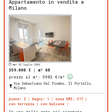
Appartamento in vendita a
Milano
mar 28 luglio 2026
359.000 €
|
m² 60
prezzo al m²:
5983 €/m²
Via Sebastiano Del Piombo, Il Portello,
Milano
piano: 2
bagni: 1
zona OMI: C17
con terrazza
con balcone
In una delle zone più rinomate,