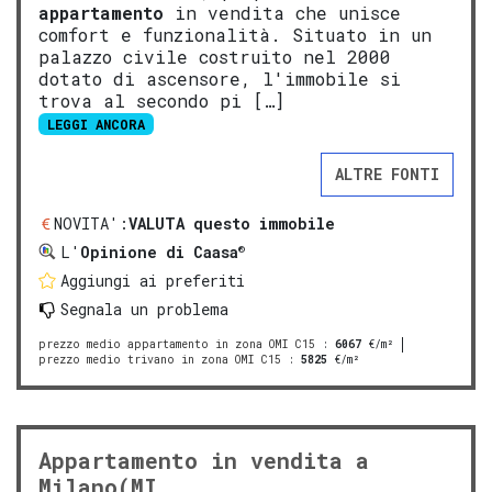
appartamento
in vendita che unisce
comfort e funzionalità. Situato in un
palazzo civile costruito nel 2000
dotato di ascensore, l'immobile si
trova al secondo pi […]
LEGGI ANCORA
ALTRE FONTI
NOVITA':
VALUTA questo immobile
®
L'
Opinione di Caasa
Aggiungi ai preferiti
Segnala un problema
prezzo medio appartamento in zona OMI C15
:
6067
€/m²
prezzo medio trivano in zona OMI C15
:
5825
€/m²
Appartamento in vendita a
Milano(MI