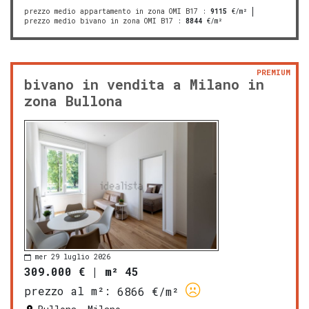
prezzo medio appartamento in zona OMI B17
:
9115
€/m²
prezzo medio bivano in zona OMI B17
:
8844
€/m²
PREMIUM
bivano in vendita a Milano in
zona Bullona
mer 29 luglio 2026
309.000 €
|
m² 45
prezzo al m²:
6866 €/m²