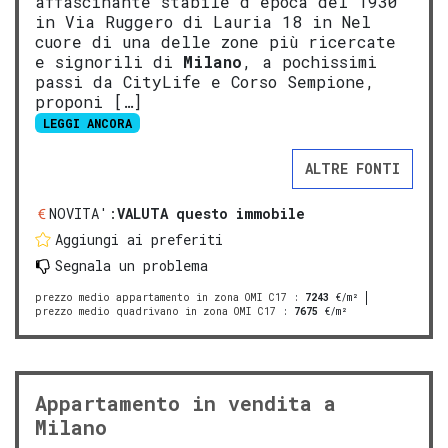
affascinante stabile d'epoca del 1930
in Via Ruggero di Lauria 18 in Nel
cuore di una delle zone più ricercate
e signorili di
Milano
, a pochissimi
passi da CityLife e Corso Sempione,
proponi […]
LEGGI ANCORA
ALTRE FONTI
NOVITA':
VALUTA questo immobile
Aggiungi ai preferiti
Segnala un problema
prezzo medio appartamento in zona OMI C17
:
7243
€/m²
prezzo medio quadrivano in zona OMI C17
:
7675
€/m²
Appartamento in vendita a
Milano