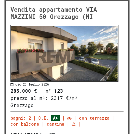
Vendita appartamento VIA
MAZZINI 50 Grezzago (MI
gio 23 luglio 2026
285.000 €
|
m² 123
prezzo al m²:
2317 €/m²
Grezzago
bagni: 2
C.E.
A+
con terrazza
con balcone
cantina