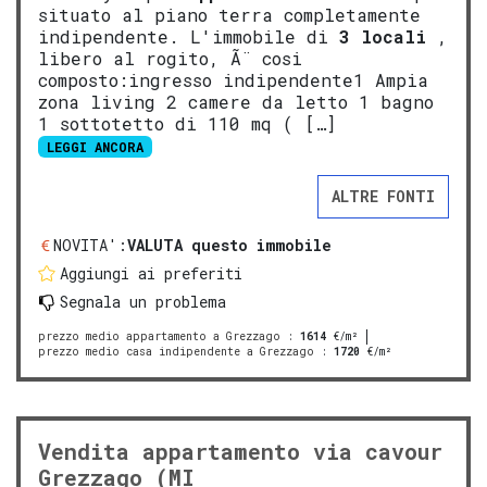
situato al piano terra completamente
indipendente. L'immobile di
3 locali
,
libero al rogito, Ã¨ cosi
composto:ingresso indipendente1 Ampia
zona living 2 camere da letto 1 bagno
1 sottotetto di 110 mq ( […]
LEGGI ANCORA
ALTRE FONTI
NOVITA':
VALUTA questo immobile
Aggiungi ai preferiti
Segnala un problema
prezzo medio appartamento a Grezzago
:
1614
€/m²
prezzo medio casa indipendente a Grezzago
:
1720
€/m²
Vendita appartamento via cavour
Grezzago (MI