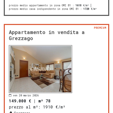
prezzo medio appartamento in zona OMI B1
:
1618
€/m²
prezzo medio casa indipendente in zona OMI B1
:
1728
€/m²
PREMIUM
Appartamento in vendita a
Grezzago
ven 20 marzo 2026
149.000 €
|
m² 78
prezzo al m²:
1910 €/m²