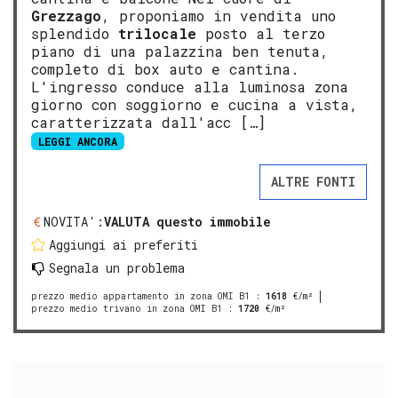
Grezzago
, proponiamo in vendita uno
splendido
trilocale
posto al terzo
piano di una palazzina ben tenuta,
completo di box auto e cantina.
L'ingresso conduce alla luminosa zona
giorno con soggiorno e cucina a vista,
caratterizzata dall'acc […]
LEGGI ANCORA
ALTRE FONTI
NOVITA':
VALUTA questo immobile
Aggiungi ai preferiti
Segnala un problema
prezzo medio appartamento in zona OMI B1
:
1618
€/m²
prezzo medio trivano in zona OMI B1
:
1720
€/m²