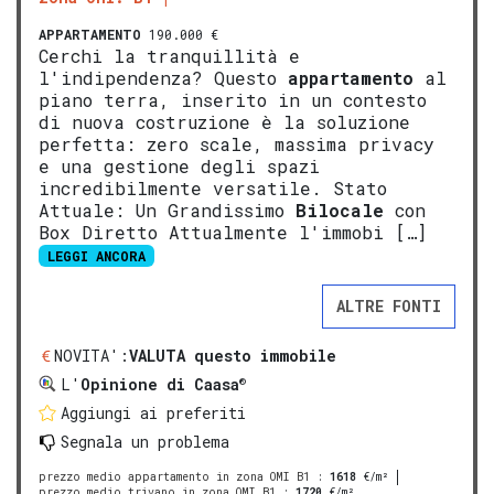
APPARTAMENTO
190.000 €
Cerchi la tranquillità e
l'indipendenza? Questo
appartamento
al
piano terra, inserito in un contesto
di nuova costruzione è la soluzione
perfetta: zero scale, massima privacy
e una gestione degli spazi
incredibilmente versatile. Stato
Attuale: Un Grandissimo
Bilocale
con
Box Diretto Attualmente l'immobi […]
LEGGI ANCORA
ALTRE FONTI
NOVITA':
VALUTA questo immobile
®
L'
Opinione di Caasa
Aggiungi ai preferiti
Segnala un problema
prezzo medio appartamento in zona OMI B1
:
1618
€/m²
prezzo medio trivano in zona OMI B1
:
1720
€/m²