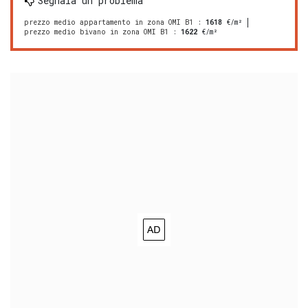
Segnala un problema
prezzo medio appartamento in zona OMI B1
:
1618
€/m²
prezzo medio bivano in zona OMI B1
:
1622
€/m²