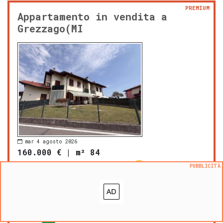
PREMIUM
Appartamento in vendita a
Grezzago(MI
mar 4 agosto 2026
160.000 €
|
m² 84
prezzo al m²:
1904 €/m²
PUBBLICITÀ
Grezzago
PROPOSTO DA: