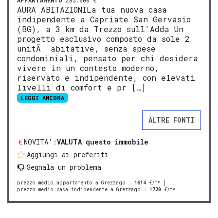
APPARTAMENTO
285.000 €
AURA ABITAZIONILa tua nuova casa
indipendente a Capriate San Gervasio
(BG), a 3 km da Trezzo sull'Adda Un
progetto esclusivo composto da sole 2
unitÃ abitative, senza spese
condominiali, pensato per chi desidera
vivere in un contesto moderno,
riservato e indipendente, con elevati
livelli di comfort e pr […]
LEGGI ANCORA
ALTRE FONTI
NOVITA':
VALUTA questo immobile
Aggiungi ai preferiti
Segnala un problema
prezzo medio appartamento a Grezzago
:
1614
€/m²
prezzo medio casa indipendente a Grezzago
:
1720
€/m²