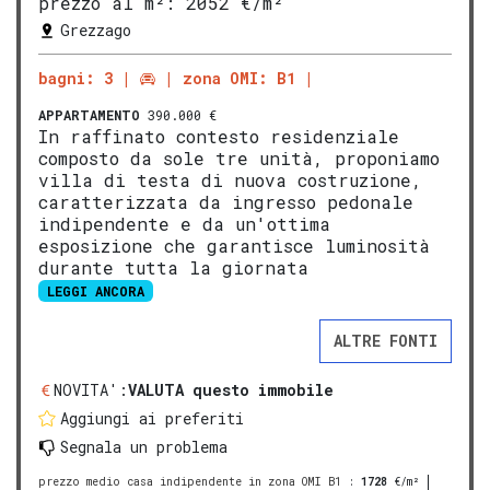
prezzo al m²:
2052 €/m²
Grezzago
bagni: 3
zona OMI: B1
APPARTAMENTO
390.000 €
In raffinato contesto residenziale
composto da sole tre unità, proponiamo
villa di testa di nuova costruzione,
caratterizzata da ingresso pedonale
indipendente e da un'ottima
esposizione che garantisce luminosità
durante tutta la giornata
LEGGI ANCORA
ALTRE FONTI
NOVITA':
VALUTA questo immobile
Aggiungi ai preferiti
Segnala un problema
prezzo medio casa indipendente in zona OMI B1
:
1728
€/m²