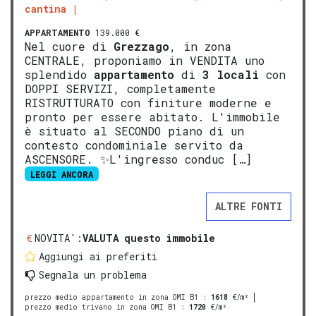
cantina
APPARTAMENTO
139.000 €
Nel cuore di
Grezzago
, in zona
CENTRALE, proponiamo in VENDITA uno
splendido
appartamento
di
3 locali
con
DOPPI SERVIZI, completamente
RISTRUTTURATO con finiture moderne e
pronto per essere abitato. L'immobile
è situato al SECONDO piano di un
contesto condominiale servito da
ASCENSORE. ✨L'ingresso conduc […]
LEGGI ANCORA
ALTRE FONTI
NOVITA':
VALUTA questo immobile
Aggiungi ai preferiti
Segnala un problema
prezzo medio appartamento in zona OMI B1
:
1618
€/m²
prezzo medio trivano in zona OMI B1
:
1720
€/m²