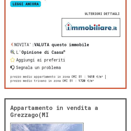
LEGGI ANCORA
ULTERIORI DETTAGLI
NOVITA':
VALUTA questo immobile
®
L'
Opinione di Caasa
Aggiungi ai preferiti
Segnala un problema
prezzo medio appartamento in zona OMI B1
:
1618
€/m²
prezzo medio trivano in zona OMI B1
:
1720
€/m²
Appartamento in vendita a
Grezzago(MI