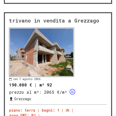
trivano in vendita a Grezzago
ven 7 agosto 2026
190.000 €
|
m² 92
prezzo al m²:
2065 €/m²
Grezzago
piano: terra
bagni: 1
zona OMI: B1