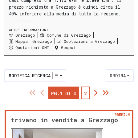
casi compreso tra
1.175 €/m²
e
2.090 €/m²
.
Il
prezzo richiesto a Grezzago è quindi circa il
40% inferiore alla media di tutta la regione.
LEGGI ANCORA
ALTRE INFORMAZIONI
Grezzago
Comune di Grezzago
Mappa: Grezzago
Quotazioni a Grezzago
Quotazioni OMI
Geopoi
MODIFICA RICERCA
ORDINA
PG.1 DI 4
2
PREMIUM
trivano in vendita a Grezzago