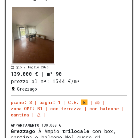
gio 2 luglio 2026
139.000 €
|
m² 90
prezzo al m²:
1544 €/m²
Grezzago
piano: 3
bagni: 1
C.E.
E
zona OMI: B1
con terrazza
con balcone
cantina
APPARTAMENTO
139.000 €
Grezzago
Â Ampio
trilocale
con box,
cantina e balcone Nel cuore di