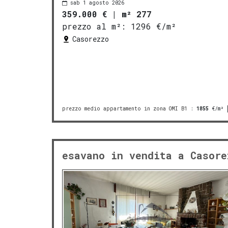
sab 1 agosto 2026
359.000 €
|
m² 277
prezzo al m²:
1296 €/m²
Casorezzo
prezzo medio appartamento in zona OMI B1
:
1855
€/m²
esavano in vendita a Casore