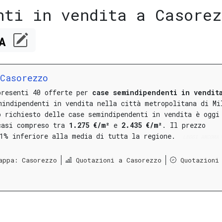
nti in vendita a Casorez
CA
Casorezzo
presenti 40 offerte per
case semindipendenti in vendit
mindipendenti in vendita nella città metropolitana di Mi
o richiesto delle case semindipendenti in vendita è oggi
casi compreso tra
1.275 €/m²
e
2.435 €/m²
.
Il prezzo
21% inferiore alla media di tutta la regione.
LEGGI ANCORA
appa: Casorezzo
Quotazioni a Casorezzo
Quotazioni