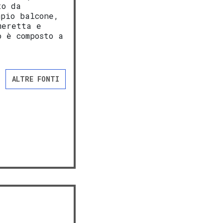
to da
mpio balcone,
meretta e
o è composto a
ALTRE FONTI