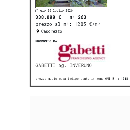
gio 30 luglio 2026
338.000 €
|
m² 263
prezzo al m²:
1285 €/m²
Casorezzo
PROPOSTO DA:
GABETTI ag. INVERUNO
prezzo medio casa indipendente in zona OMI B1
:
1918