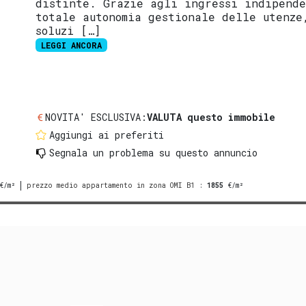
distinte. Grazie agli ingressi indipend
totale autonomia gestionale delle utenze
soluzi […]
LEGGI ANCORA
NOVITA' ESCLUSIVA:
VALUTA questo immobile
Aggiungi ai preferiti
Segnala un problema
su questo annuncio
€/m²
prezzo medio appartamento in zona OMI B1
:
1855
€/m²