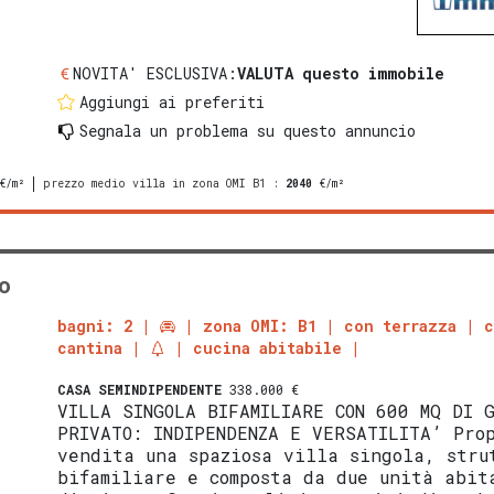
NOVITA' ESCLUSIVA:
VALUTA questo immobile
Aggiungi ai preferiti
Segnala un problema
su questo annuncio
€/m²
prezzo medio villa in zona OMI B1
:
2040
€/m²
o
bagni: 2
zona OMI: B1
con terrazza
cantina
cucina abitabile
CASA SEMINDIPENDENTE
338.000 €
VILLA SINGOLA BIFAMILIARE CON 600 MQ DI G
PRIVATO: INDIPENDENZA E VERSATILITA’ Pro
vendita una spaziosa villa singola, stru
bifamiliare e composta da due unità abit