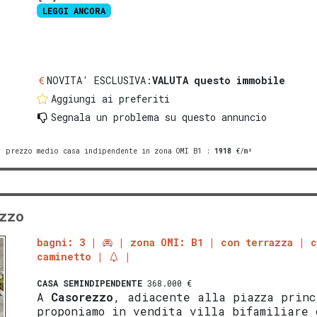
LEGGI ANCORA
NOVITA' ESCLUSIVA:
VALUTA questo immobile
Aggiungi ai preferiti
Segnala un problema
su questo annuncio
prezzo medio casa indipendente in zona OMI B1
:
1918
€/m²
zzo
bagni: 3
zona OMI: B1
con terrazza
caminetto
CASA SEMINDIPENDENTE
368.000 €
A
Casorezzo
, adiacente alla piazza princ
proponiamo in vendita villa bifamiliare 