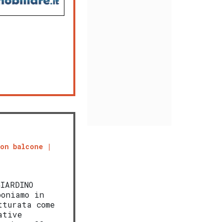
con balcone
IARDINO
poniamo in
tturata come
ative