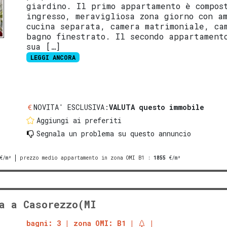
giardino. Il primo appartamento è compos
ingresso, meravigliosa zona giorno con a
cucina separata, camera matrimoniale, ca
bagno finestrato. Il secondo appartament
sua […]
LEGGI ANCORA
NOVITA' ESCLUSIVA:
VALUTA questo immobile
Aggiungi ai preferiti
Segnala un problema
su questo annuncio
€/m²
prezzo medio appartamento in zona OMI B1
:
1855
€/m²
a a Casorezzo(MI
bagni: 3
zona OMI: B1