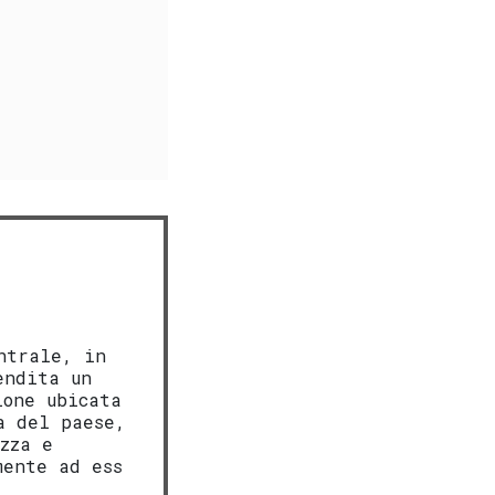
ntrale, in
endita un
ione ubicata
a del paese,
zza e
mente ad ess