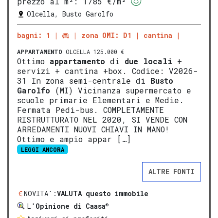
prezzo al m²:
1785 €/m²
Olcella, Busto Garolfo
bagni: 1
zona OMI: D1
cantina
APPARTAMENTO
OLCELLA 125.000 €
Ottimo
appartamento
di
due locali
+
servizi + cantina +box. Codice: V2026-
31 In zona semi-centrale di
Busto
Garolfo
(MI) Vicinanza supermercato e
scuole primarie Elementari e Medie.
Fermata Pedi-bus. COMPLETAMENTE
RISTRUTTURATO NEL 2020, SI VENDE CON
ARREDAMENTI NUOVI CHIAVI IN MANO!
Ottimo e ampio appar […]
LEGGI ANCORA
ALTRE FONTI
NOVITA':
VALUTA questo immobile
®
L'
Opinione di Caasa