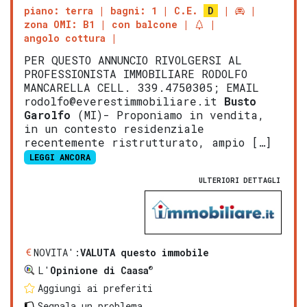
piano: terra
bagni: 1
C.E.
D
zona OMI: B1
con balcone
angolo cottura
PER QUESTO ANNUNCIO RIVOLGERSI AL
PROFESSIONISTA IMMOBILIARE RODOLFO
MANCARELLA CELL. 339.4750305; EMAIL
rodolfo@everestimmobiliare.it
Busto
Garolfo
(MI)- Proponiamo in vendita,
in un contesto residenziale
recentemente ristrutturato, ampio […]
LEGGI ANCORA
ULTERIORI DETTAGLI
NOVITA':
VALUTA questo immobile
®
L'
Opinione di Caasa
Aggiungi ai preferiti
Segnala un problema