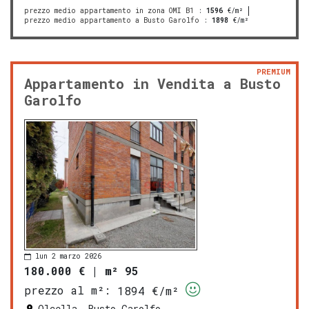
prezzo medio appartamento in zona OMI B1
:
1596
€/m²
prezzo medio appartamento a Busto Garolfo
:
1898
€/m²
PREMIUM
Appartamento in Vendita a Busto
Garolfo
lun 2 marzo 2026
180.000 €
|
m² 95
prezzo al m²:
1894 €/m²
Olcella, Busto Garolfo