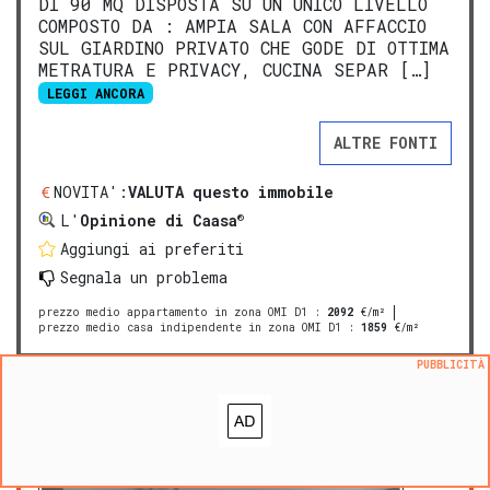
DI 90 MQ DISPOSTA SU UN UNICO LIVELLO
COMPOSTO DA : AMPIA SALA CON AFFACCIO
SUL GIARDINO PRIVATO CHE GODE DI OTTIMA
METRATURA E PRIVACY, CUCINA SEPAR […]
LEGGI ANCORA
ALTRE FONTI
NOVITA':
VALUTA questo immobile
®
L'
Opinione di Caasa
Aggiungi ai preferiti
Segnala un problema
prezzo medio appartamento in zona OMI D1
:
2092
€/m²
prezzo medio casa indipendente in zona OMI D1
:
1859
€/m²
PUBBLICITÀ
PREMIUM
Trilocale in vendita a Busto
Garolfo via Inveruno