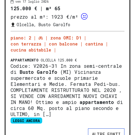
ven 17 luglio 2026
125.000 €
|
m² 65
prezzo al m²:
1923 €/m²
Olcella, Busto Garolfo
piano: 2
zona OMI: D1
con terrazza
con balcone
cantina
cucina abitabile
APPARTAMENTO
OLCELLA 125.000 €
Codice: V2026-31 In zona semi-centrale
di
Busto Garolfo
(MI) Vicinanza
supermercato e scuole primarie
Elementari e Medie. Fermata Pedi-bus.
COMPLETAMENTE RISTRUTTURATO NEL 2020 ,
SI VENDE CON ARREDAMENTI NUOVI CHIAVI
IN MANO! Ottimo e ampio
appartamento
di
circa 60 Mq. posto al piano secondo e
ULTIMO, in […]
LEGGI ANCORA
ALTRE FONTI