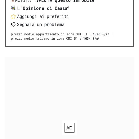
NOVITA':
VALUTA questo immobile
®
L'
Opinione di Caasa
Aggiungi ai preferiti
Segnala un problema
prezzo medio appartamento in zona OMI B1
:
1596
€/m²
prezzo medio trivano in zona OMI B1
:
1634
€/m²