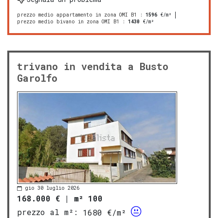
prezzo medio appartamento in zona OMI B1
:
1596
€/m²
prezzo medio bivano in zona OMI B1
:
1430
€/m²
trivano in vendita a Busto
Garolfo
gio 30 luglio 2026
168.000 €
|
m² 100
prezzo al m²:
1680 €/m²