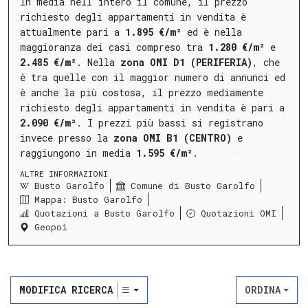
In media nell'intero il comune, il prezzo
richiesto degli appartamenti in vendita è
attualmente pari a
1.895 €/m²
ed è nella
maggioranza dei casi compreso tra
1.280 €/m²
e
2.485 €/m²
.
Nella
zona OMI D1 (PERIFERIA)
, che
è tra quelle con il maggior numero di annunci ed
è anche la più costosa, il prezzo mediamente
richiesto degli appartamenti in vendita è pari a
2.090 €/m²
.
I prezzi più bassi si registrano
invece presso la
zona OMI B1 (CENTRO)
e
raggiungono in media
1.595 €/m²
.
LEGGI ANCORA
ALTRE INFORMAZIONI
Busto Garolfo
Comune di Busto Garolfo
Mappa: Busto Garolfo
Quotazioni a Busto Garolfo
Quotazioni OMI
Geopoi
MODIFICA RICERCA
ORDINA