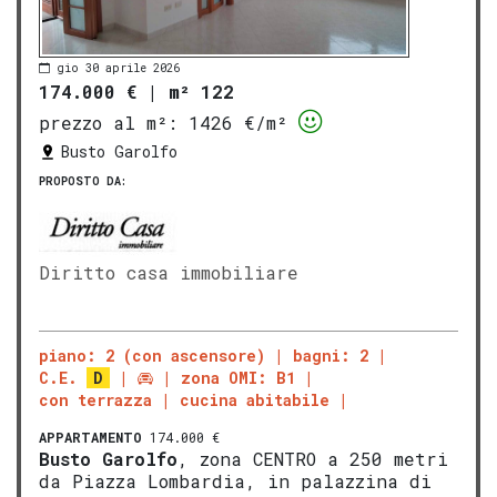
gio 30 aprile 2026
174.000 €
|
m² 122
prezzo al m²:
1426 €/m²
Busto Garolfo
PROPOSTO DA:
Diritto casa immobiliare
piano: 2 (con ascensore)
bagni: 2
C.E.
D
zona OMI: B1
con terrazza
cucina abitabile
APPARTAMENTO
174.000 €
Busto Garolfo
, zona CENTRO a 250 metri
da Piazza Lombardia, in palazzina di