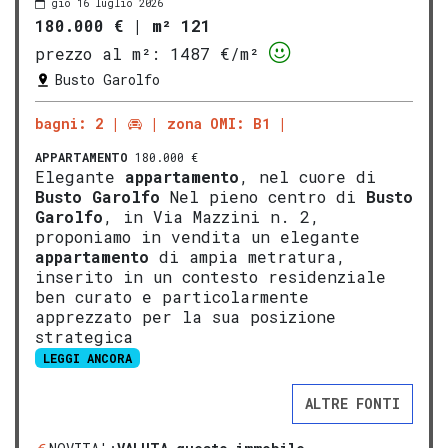
gio 16 luglio 2026
180.000 €
|
m² 121
prezzo al m²:
1487 €/m²
Busto Garolfo
bagni: 2
zona OMI: B1
APPARTAMENTO
180.000 €
Elegante
appartamento
, nel cuore di
Busto Garolfo
Nel pieno centro di
Busto
Garolfo
, in Via Mazzini n. 2,
proponiamo in vendita un elegante
appartamento
di ampia metratura,
inserito in un contesto residenziale
ben curato e particolarmente
apprezzato per la sua posizione
strategica
LEGGI ANCORA
ALTRE FONTI