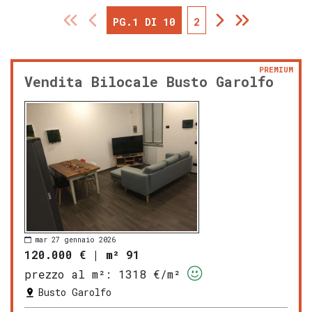
PG.1 DI 10
2
PREMIUM
Vendita Bilocale Busto Garolfo
mar 27 gennaio 2026
120.000 €
|
m² 91
prezzo al m²:
1318 €/m²
Busto Garolfo