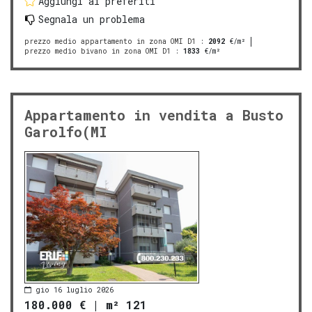
Aggiungi ai preferiti
Segnala un problema
prezzo medio appartamento in zona OMI D1
:
2092
€/m²
prezzo medio bivano in zona OMI D1
:
1833
€/m²
Appartamento in vendita a Busto
Garolfo(MI
gio 16 luglio 2026
180.000 €
|
m² 121