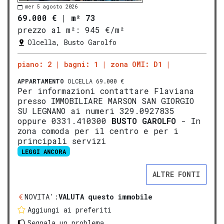
mer 5 agosto 2026
69.000 €
|
m² 73
prezzo al m²:
945 €/m²
Olcella, Busto Garolfo
piano: 2
bagni: 1
zona OMI: D1
APPARTAMENTO
OLCELLA 69.000 €
Per informazioni contattare Flaviana
presso IMMOBILIARE MARSON SAN GIORGIO
SU LEGNANO ai numeri 329.0927835
oppure 0331.410300
BUSTO GAROLFO
- In
zona comoda per il centro e per i
principali servizi
LEGGI ANCORA
ALTRE FONTI
NOVITA':
VALUTA questo immobile
Aggiungi ai preferiti
Segnala un problema