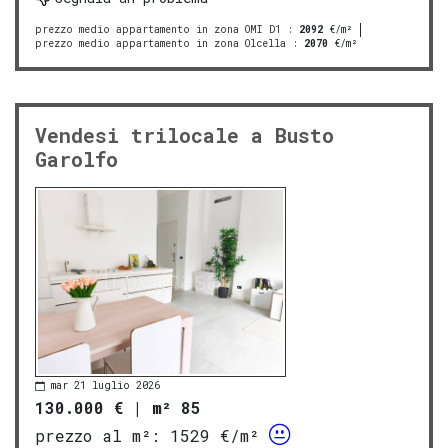
prezzo medio appartamento in zona OMI D1
:
2092
€/m²
prezzo medio appartamento in zona Olcella
:
2070
€/m²
Vendesi trilocale a Busto
Garolfo
mar 21 luglio 2026
130.000 €
|
m² 85
prezzo al m²:
1529 €/m²