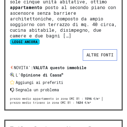
sole cinque unità abitative, ottimo
appartamento
posto al secondo piano con
ascensore senza barriere
architettoniche, composto da ampio
soggiorno con terrazzo di mq. 40 circa,
cucina abitabile, disimpegno, due
camere e due bagni […]
LEGGI ANCORA
ALTRE FONTI
NOVITA':
VALUTA questo immobile
®
L'
Opinione di Caasa
Aggiungi ai preferiti
Segnala un problema
prezzo medio appartamento in zona OMI B1
:
1596
€/m²
prezzo medio trivano in zona OMI B1
:
1634
€/m²