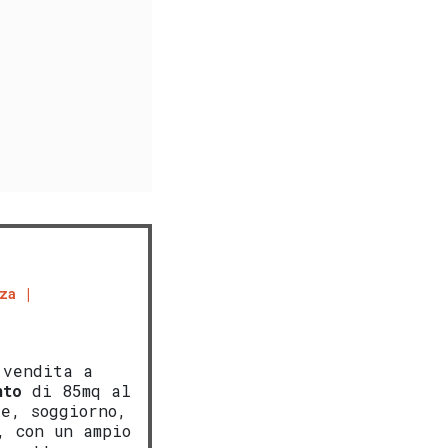
za
 vendita a
nto
di 85mq al
le, soggiorno,
, con un ampio