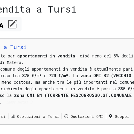
endita a Tursi
CA
a a Tursi
erte per
appartamenti in vendita
, cioè meno del 5% degli
di Matera.
 comune degli appartamenti in vendita è attualmente par
preso tra
375 €/m²
e
720 €/m²
.
La
zona OMI B2 (VECCHIO
meno costosa, ma anche tra le più importanti nel comun
 richiesto degli appartamenti in vendita è pari a
385 €/
sso la
zona OMI B1 (TORRENTE PESCOGROSSO.ST.COMUNALE
.
LEGGI ANCORA
rsi
Quotazioni a Tursi
Quotazioni OMI
Geopoi