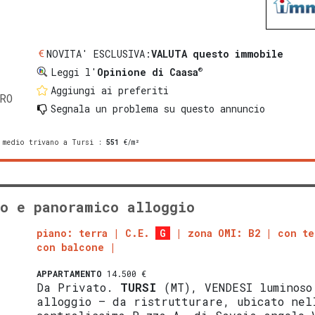
NOVITA' ESCLUSIVA:
VALUTA questo immobile
®
Leggi l'
Opinione di Caasa
Aggiungi ai preferiti
RO
Segnala un problema
su questo annuncio
 medio trivano a Tursi
:
551
€/m²
o e panoramico alloggio
piano: terra
C.E.
G
zona OMI: B2
con te
con balcone
APPARTAMENTO
14.500 €
Da Privato.
TURSI
(MT), VENDESI luminoso
alloggio – da ristrutturare, ubicato nel