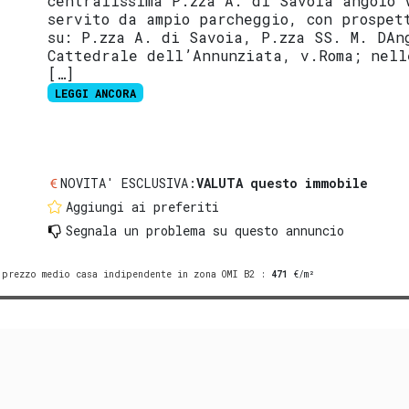
centralissima P.zza A. di Savoia angolo 
servito da ampio parcheggio, con prospet
su: P.zza A. di Savoia, P.zza SS. M. DAn
Cattedrale dell’Annunziata, v.Roma; nell
[…]
LEGGI ANCORA
NOVITA' ESCLUSIVA:
VALUTA questo immobile
Aggiungi ai preferiti
Segnala un problema
su questo annuncio
prezzo medio casa indipendente in zona OMI B2
:
471
€/m²