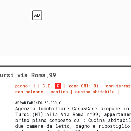
ursi via Roma,99
piano: 1
C.E.
G
zona OMI: B1
con terraz
con balcone
cantina
cucina abitabile
APPARTAMENTO
68.000 €
Agenzia Immobiliare Casa&Case propone in
Tursi
(MT) alla Via Roma n°99,
appartame
primo piano composto da : Cucina abitabi
due camere da letto, bagno e ripostiglio