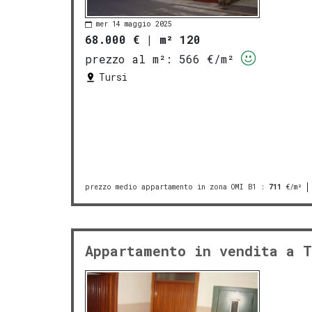
mer 14 maggio 2025
68.000 €
|
m² 120
prezzo al m²:
566 €/m²
Tursi
prezzo medio appartamento in zona OMI B1
:
711
€/m²
Appartamento in vendita a T