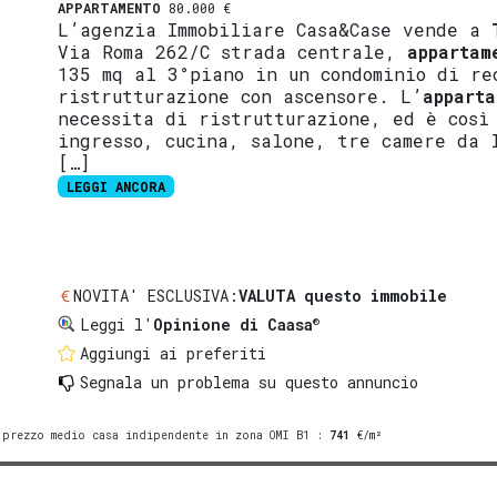
APPARTAMENTO
80.000 €
L’agenzia Immobiliare Casa&Case vende a
Via Roma 262/C strada centrale,
appartam
135 mq al 3°piano in un condominio di re
ristrutturazione con ascensore. L’
apparta
necessita di ristrutturazione, ed è così 
ingresso, cucina, salone, tre camere da 
[…]
LEGGI ANCORA
NOVITA' ESCLUSIVA:
VALUTA questo immobile
®
Leggi l'
Opinione di Caasa
Aggiungi ai preferiti
Segnala un problema
su questo annuncio
prezzo medio casa indipendente in zona OMI B1
:
741
€/m²