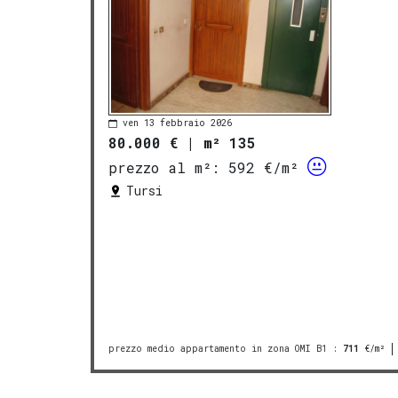
ven 13 febbraio 2026
80.000 €
|
m² 135
prezzo al m²:
592 €/m²
Tursi
prezzo medio appartamento in zona OMI B1
:
711
€/m²