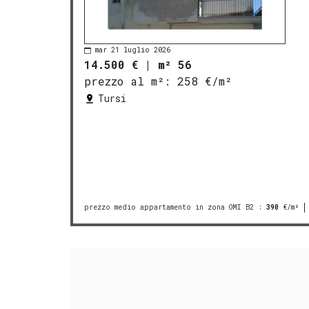
mar 21 luglio 2026
14.500 €
|
m² 56
prezzo al m²:
258 €/m²
Tursi
prezzo medio appartamento in zona OMI B2
:
390
€/m²