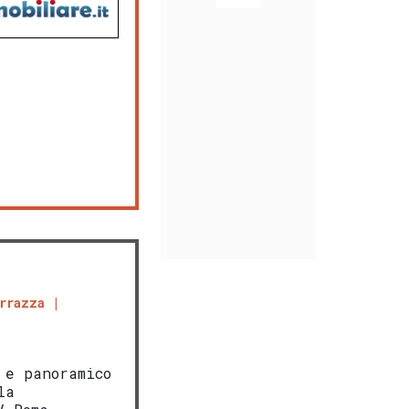
rrazza
 e panoramico
la