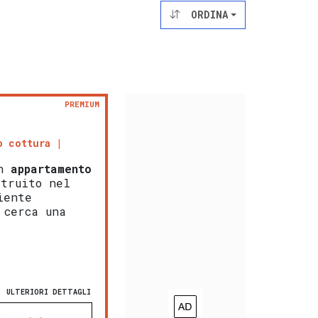
ORDINA
PREMIUM
o cottura
un
appartamento
struito nel
iente
 cerca una
ULTERIORI DETTAGLI