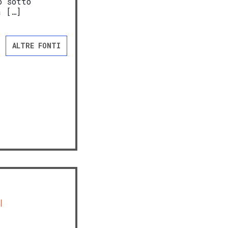
o sotto
a […]
ALTRE FONTI