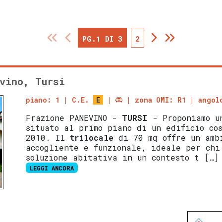
PG.1 DI 3
2
vino, Tursi
piano: 1
C.E.
E
zona OMI: R1
angol
Frazione PANEVINO -
TURSI
- Proponiamo 
situato al primo piano di un edificio co
2010. Il
trilocale
di 70 mq offre un amb
accogliente e funzionale, ideale per chi
soluzione abitativa in un contesto t […]
LEGGI ANCORA