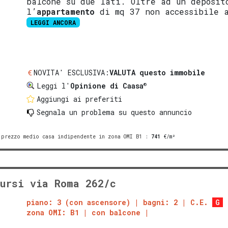
balcone su due lati. Oltre ad un deposit
l’
appartamento
di mq 37 non accessibile 
LEGGI ANCORA
NOVITA' ESCLUSIVA:
VALUTA questo immobile
®
Leggi l'
Opinione di Caasa
Aggiungi ai preferiti
Segnala un problema
su questo annuncio
prezzo medio casa indipendente in zona OMI B1
:
741
€/m²
ursi via Roma 262/c
piano: 3 (con ascensore)
bagni: 2
C.E.
G
zona OMI: B1
con balcone