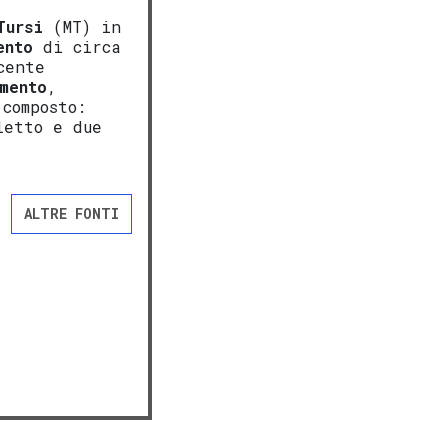
Tursi
(MT) in
ento
di circa
cente
mento
,
composto:
letto e due
ALTRE FONTI