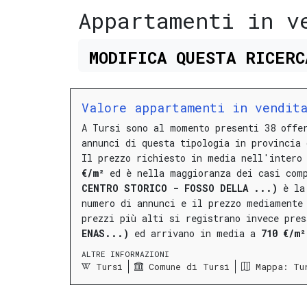
Appartamenti in v
MODIFICA
QUESTA
RICER
Valore appartamenti in vendit
A Tursi sono al momento presenti 38 off
annunci di questa tipologia in provincia 
Il prezzo richiesto in media nell'intero
€/m²
ed è nella maggioranza dei casi com
CENTRO STORICO - FOSSO DELLA ...)
è la 
numero di annunci e il prezzo mediamente
prezzi più alti si registrano invece pre
ENAS...)
ed arrivano in media a
710 €/m²
ALTRE INFORMAZIONI
Tursi
Comune di Tursi
Mappa: Tu