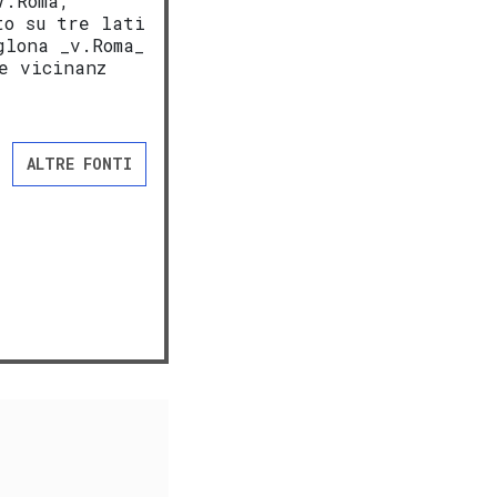
V.Roma,
to su tre lati
glona _v.Roma_
e vicinanz
ALTRE FONTI