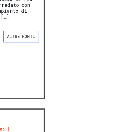
rredato con
mpianto di
 […]
ALTRE FONTI
na