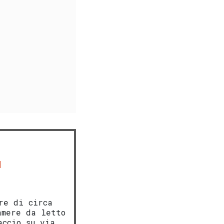
re di circa
amere da letto
accio su via