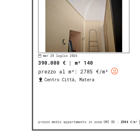
mar 28 luglio 2026
390.000 €
|
m² 140
prezzo al m²:
2785 €/m²
Centro Città, Matera
prezzo medio appartamento in zona OMI B2
:
2304
€/m²