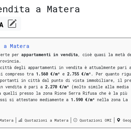
endita a Matera
CA
a a Matera
ferte per
appartamenti in vendita
, cioè quasi la metà d
rovincia.
 città degli appartamenti in vendita è attualmente pari 
si compreso tra
1.560 €/m²
e
2.755 €/m²
.
Per quanto rigu
portanti in città dal punto di vista immobiliare, il pr
in vendita è pari a
2.270 €/m²
(molto simile alla media 
a quelli presso la
zona Rione Serra Rifusa
che è la più
assi si attestano mediamente a
1.590 €/m²
nella
zona La
Matera
Quotazioni a Matera
Quotazioni OMI
Geo