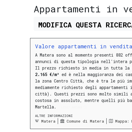
Appartamenti in v
MODIFICA
QUESTA
RICER
Valore appartamenti in vendit
A Matera sono al momento presenti 882 of
annunci di questa tipologia nell'intera p
Il prezzo richiesto in media in tutta la
2.165 €/m²
ed è nella maggioranza dei ca
la
zona Centro Città
, che è tra le più im
mediamente richiesto degli appartamenti 
città).
Questi prezzi sono molto simili 
costosa in assoluto, mentre quelli più b
Martella
.
LEGGI ANCORA
ALTRE INFORMAZIONI
Matera
Comune di Matera
Mappa: 