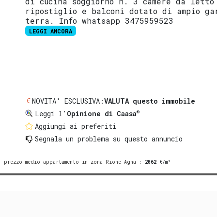
di cucina soggiorno n. 3 camere da letto
ripostiglio e balconi dotato di ampio ga
terra. Info whatsapp 3475959523
LEGGI ANCORA
NOVITA' ESCLUSIVA:
VALUTA questo immobile
®
Leggi l'
Opinione di Caasa
Aggiungi ai preferiti
Segnala un problema
su questo annuncio
prezzo medio appartamento in zona Rione Agna
:
2062
€/m²