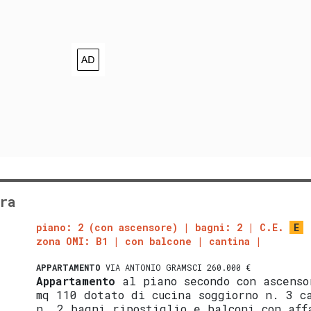
ra
piano: 2 (con ascensore)
bagni: 2
C.E.
E
zona OMI: B1
con balcone
cantina
APPARTAMENTO
VIA ANTONIO GRAMSCI 260.000 €
Appartamento
al piano secondo con ascenso
mq 110 dotato di cucina soggiorno n. 3 c
n. 2 bagni ripostiglio e balconi con aff