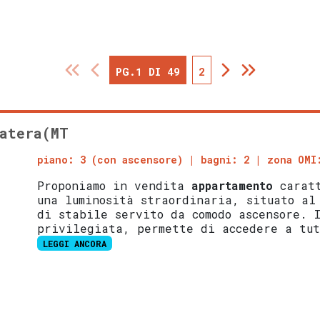
PG.1 DI 49
2
atera(MT
piano: 3 (con ascensore)
bagni: 2
zona OMI
Proponiamo in vendita
appartamento
caratt
una luminosità straordinaria, situato al
di stabile servito da comodo ascensore. 
privilegiata, permette di accedere a tu
LEGGI ANCORA