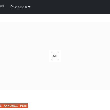
new
Ricerca
I ANNUNCI PER: