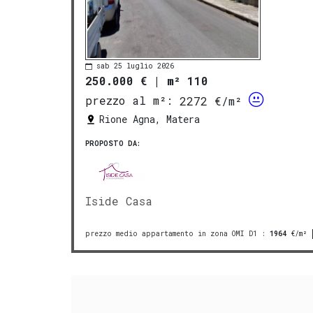
sab 25 luglio 2026
250.000 €
|
m² 110
prezzo al m²:
2272 €/m²
Rione Agna, Matera
PROPOSTO DA:
Iside Casa
prezzo medio appartamento in zona OMI D1
:
1964
€/m²