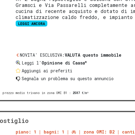
Gramsci e Via Passarelli completamente a
cucina di recente acquisto e dotato di i
climatizzazione caldo freddo, e impianto
LEGGI ANCORA
NOVITA' ESCLUSIVA:
VALUTA questo immobile
®
Leggi l'
Opinione di Caasa
Aggiungi ai preferiti
Segnala un problema
su questo annuncio
prezzo medio trivano in zona OMI B1
:
2587
€/m²
ostiglio
piano: 1
bagni: 1
zona OMI: B2
canti