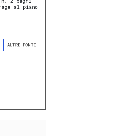
 n. 2 bagni
rage al piano
ALTRE FONTI