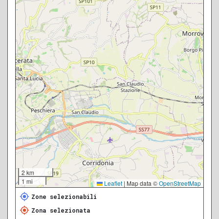
2 km
1 mi
Leaflet
|
Map data ©
OpenStreetMap
Zone selezionabili
Zona selezionata