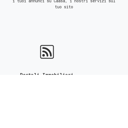
i tuoi annunci su Caasa, i nostri servizi sul
tuo sito
Portali Immobiliari
ottieni l'indicizzazione gratuita