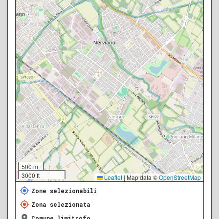
500 m
3000 ft
Leaflet
|
Map data ©
OpenStreetMap
Zone selezionabili
Zona selezionata
Comune limitrofo