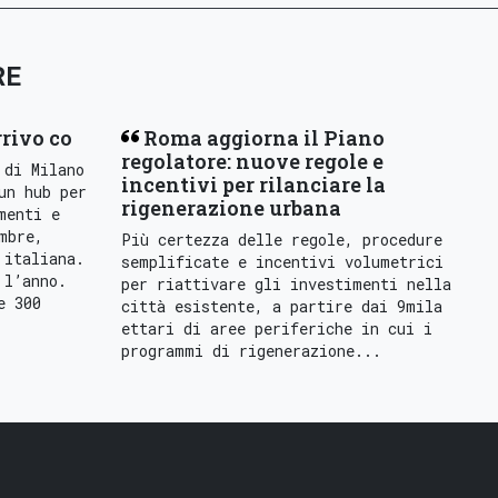
RE
rrivo co
Roma aggiorna il Piano
regolatore: nuove regole e
 di Milano
incentivi per rilanciare la
un hub per
rigenerazione urbana
menti e
mbre,
Più certezza delle regole, procedure
 italiana.
semplificate e incentivi volumetrici
 l’anno.
per riattivare gli investimenti nella
e 300
città esistente, a partire dai 9mila
ettari di aree periferiche in cui i
programmi di rigenerazione...