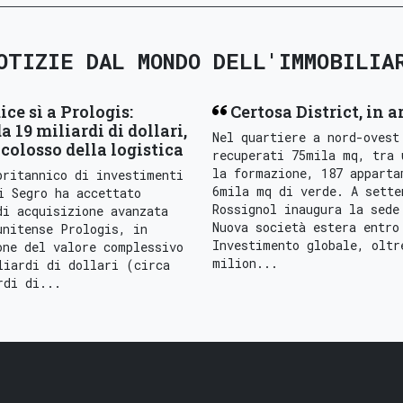
OTIZIE DAL MONDO DELL'IMMOBILIA
ice sì a Prologis:
Certosa District, in a
a 19 miliardi di dollari,
Nel quartiere a nord-ovest
colosso della logistica
recuperati 75mila mq, tra 
la formazione, 187 apparta
britannico di investimenti
6mila mq di verde. A sette
i Segro ha accettato
Rossignol inaugura la sede
di acquisizione avanzata
Nuova società estera entro
unitense Prologis, in
Investimento globale, oltr
one del valore complessivo
milion...
liardi di dollari (circa
rdi di...