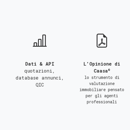
QUALSIASI SUPERFICIE
A
B
C
Dati & API
L'Opinione di
©
quotazioni,
Caasa
database annunci,
lo strumento di
valutazione
QIC
immobiliare pensato
per gli agenti
professionali