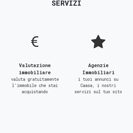
SERVIZI
D
E
F
G
Valutazione
Agenzie
immobiliare
Immobiliari
valuta gratuitamente
i tuoi annunci su
l'immobile che stai
Caasa, i nostri
acquistando
servizi sul tuo sito