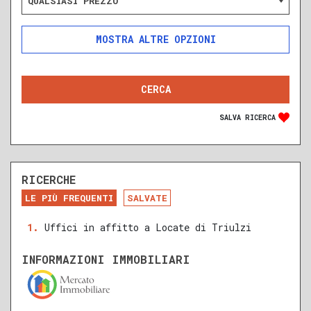
QUALSIASI PREZZO
ALTRE OPZIONI
INCLUDI
ESCLUDI
SOLO ANNUNCI IN ASTA
SALVA RICERCA
RICERCHE
DA RISTRUTTURARE
NUOVA COSTRUZIONE
LE PIÙ FREQUENTI
SALVATE
RECENTE
RISTRUTTURATO
Uffici in affitto a Locate di Triulzi
QUALSIASI SUPERFICIE
INFORMAZIONI IMMOBILIARI