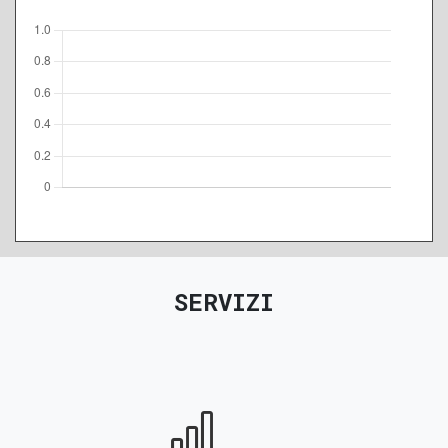
A
B
C
D
E
F
G
SERVIZI