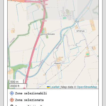
500 m
2000 ft
Leaflet
|
Map data ©
OpenStreetMap
Zone selezionabili
Zona selezionata