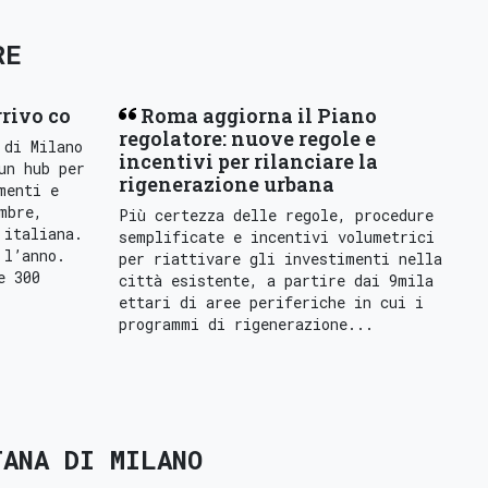
RE
rrivo co
Roma aggiorna il Piano
regolatore: nuove regole e
 di Milano
incentivi per rilanciare la
un hub per
rigenerazione urbana
menti e
mbre,
Più certezza delle regole, procedure
 italiana.
semplificate e incentivi volumetrici
 l’anno.
per riattivare gli investimenti nella
e 300
città esistente, a partire dai 9mila
ettari di aree periferiche in cui i
programmi di rigenerazione...
ANA DI MILANO