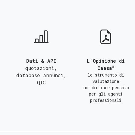
QUALSIASI SUPERFICIE
A
B
C
Dati & API
L'Opinione di
©
quotazioni,
Caasa
database annunci,
lo strumento di
valutazione
QIC
immobiliare pensato
per gli agenti
professionali