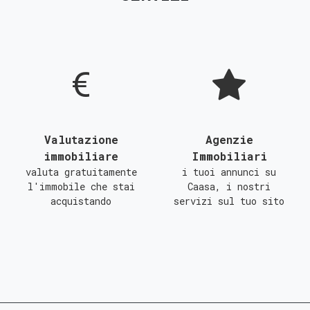
D
E
F
G
Valutazione
Agenzie
immobiliare
Immobiliari
valuta gratuitamente
i tuoi annunci su
l'immobile che stai
Caasa, i nostri
acquistando
servizi sul tuo sito