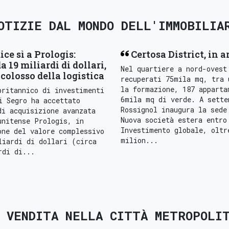
OTIZIE DAL MONDO DELL'IMMOBILIA
ice sì a Prologis:
Certosa District, in a
a 19 miliardi di dollari,
Nel quartiere a nord-ovest
colosso della logistica
recuperati 75mila mq, tra 
la formazione, 187 apparta
britannico di investimenti
6mila mq di verde. A sette
i Segro ha accettato
Rossignol inaugura la sede
di acquisizione avanzata
Nuova società estera entro
unitense Prologis, in
Investimento globale, oltr
one del valore complessivo
milion...
liardi di dollari (circa
rdi di...
N VENDITA NELLA CITTÀ METROPOLIT