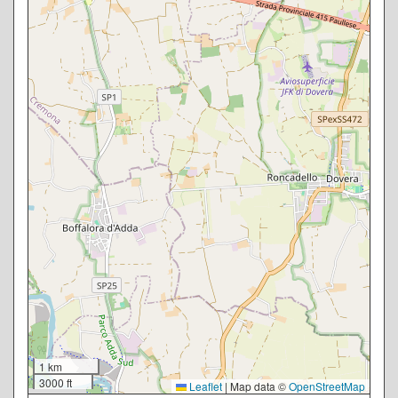
1 km
3000 ft
Leaflet
|
Map data ©
OpenStreetMap