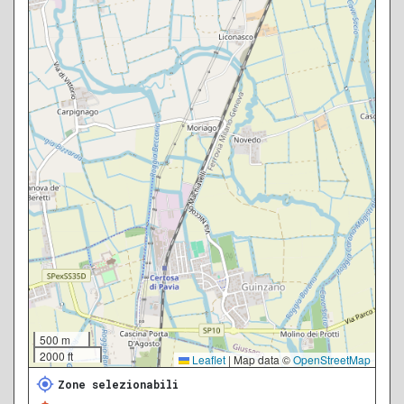
500 m
2000 ft
Leaflet
|
Map data ©
OpenStreetMap
Zone selezionabili