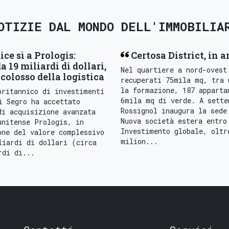
OTIZIE DAL MONDO DELL'IMMOBILIA
ice sì a Prologis:
Certosa District, in a
a 19 miliardi di dollari,
Nel quartiere a nord-ovest
colosso della logistica
recuperati 75mila mq, tra 
la formazione, 187 apparta
britannico di investimenti
6mila mq di verde. A sette
i Segro ha accettato
Rossignol inaugura la sede
di acquisizione avanzata
Nuova società estera entro
unitense Prologis, in
Investimento globale, oltr
one del valore complessivo
milion...
liardi di dollari (circa
rdi di...