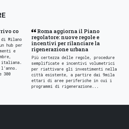
RE
rrivo co
Roma aggiorna il Piano
regolatore: nuove regole e
 di Milano
incentivi per rilanciare la
un hub per
rigenerazione urbana
menti e
mbre,
Più certezza delle regole, procedure
 italiana.
semplificate e incentivi volumetrici
 l’anno.
per riattivare gli investimenti nella
e 300
città esistente, a partire dai 9mila
ettari di aree periferiche in cui i
programmi di rigenerazione...