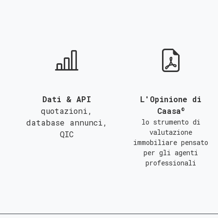
QUALSIASI SUPERFICIE
A
B
C
Dati & API
L'Opinione di
©
quotazioni,
Caasa
database annunci,
lo strumento di
valutazione
QIC
immobiliare pensato
per gli agenti
professionali