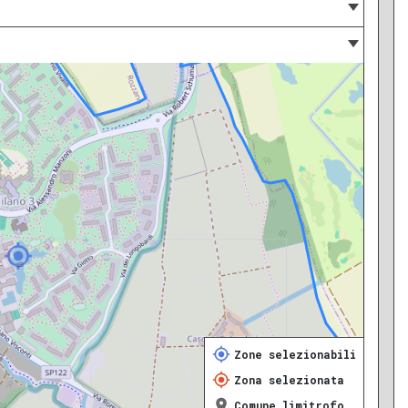
Zone selezionabili
Zona selezionata
Comune limitrofo