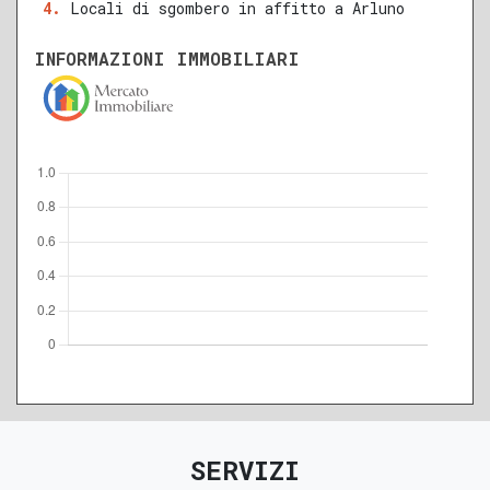
Locali di sgombero in affitto a Arluno
INFORMAZIONI IMMOBILIARI
A
B
C
D
E
F
G
SERVIZI