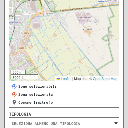
500 m
3000 ft
Leaflet
|
Map data ©
OpenStreetMap
Zone selezionabili
Zona selezionata
Comune limitrofo
TIPOLOGIA