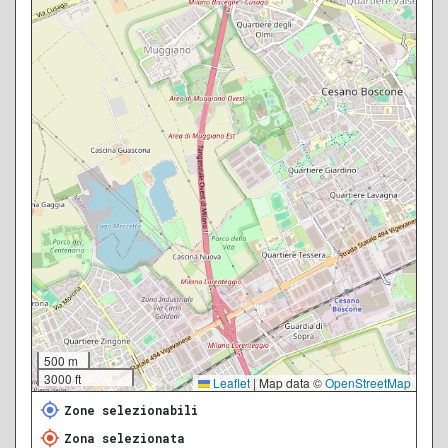
500 m
3000 ft
Leaflet
|
Map data ©
OpenStreetMap
Zone selezionabili
Zona selezionata