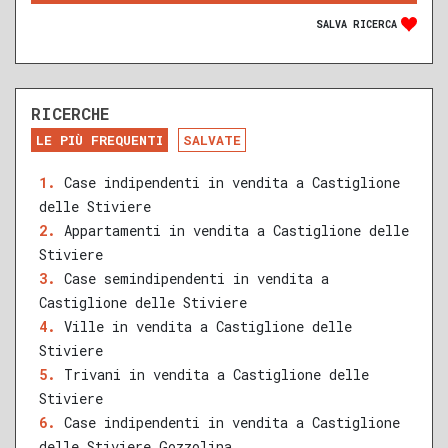
SALVA RICERCA
RICERCHE
DA RISTRUTTURARE
NUOVA COSTRUZIONE
LE PIÙ FREQUENTI
SALVATE
RECENTE
RISTRUTTURATO
Case indipendenti in vendita a Castiglione
delle Stiviere
QUALSIASI SUPERFICIE
Appartamenti in vendita a Castiglione delle
Stiviere
Case semindipendenti in vendita a
Castiglione delle Stiviere
A
B
C
D
E
F
G
Ville in vendita a Castiglione delle
Stiviere
Trivani in vendita a Castiglione delle
Stiviere
Case indipendenti in vendita a Castiglione
delle Stiviere Gozzolina