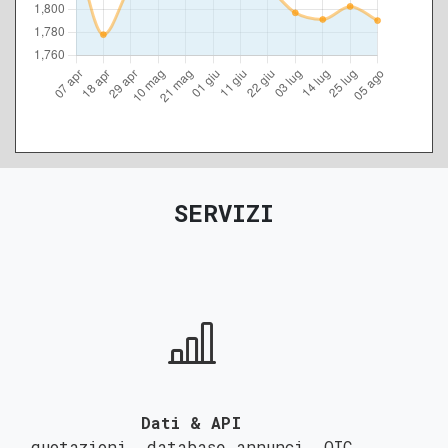
SERVIZI
Dati & API
quotazioni, database annunci,
QIC