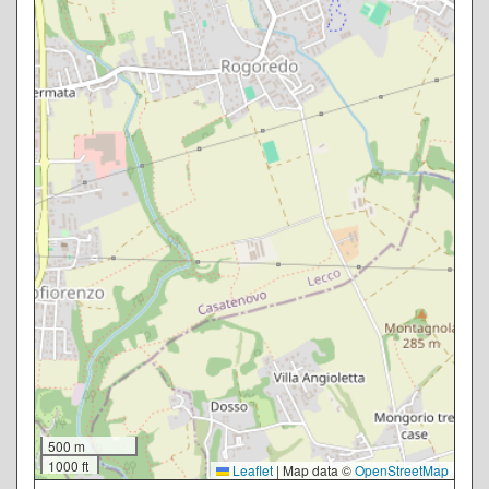
500 m
1000 ft
Leaflet
|
Map data ©
OpenStreetMap